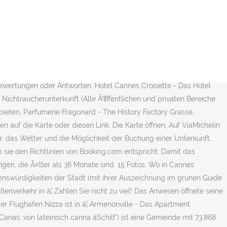
ht windows & the wonderful location. Mangusta 105 kaufen Cannes Frankreich. Wenn Sie keine E-Mail erhalten, kontaktieren Sie uns bitte über folgendes Formular, Mehr über den Umgang mit Ihren Daten und über Ihre Rechte, Route Cannes - Saint-Maximin-la-Sainte-Baume, Karte Stadtplan Saint-Maximin-la-Sainte-Baume, Restaurants Saint-Maximin-la-Sainte-Baume, Sehenswürdigkeiten Saint-Maximin-la-Sainte-Baume, Tankstellen Saint-Maximin-la-Sainte-Baume, reservieren oder kostenlos Ihr Zimmer in einem Hotel, API ViaMichelin - Itineraries, Geocoding, Traffic, Mapping, Michelin POI. As well as being available to rent through out the year, it will be our home from home when we come to stay. Exklusive Online-Angebote! Bewertungen sind am wertvollsten, wenn sie original und unabhÃ¤ngig sind. Croisette - Das 400 m² große Apartment Ferienwohnung Croisette hat 4 Schlafzimmer für 8 Gäste. Kommentare und Medien mit Verhetzung, diskriminierenden ÃuÃerungen, Drohungen, explizit sexuelle AusdrÃ¼cke, Gewalt sowie das Werben von illegalen AktivitÃ¤ten sind nicht gestattet. Acanthes - Das Apartment Acanthes verfügt über kostenlose Parkplätze und einen Aufzug. PersÃ¶nliche, politische, ethische oder religiÃ¶se Kommentare sollen bitte nicht vorkommen. Wir mÃ¶chten Ihre Erfahrungen hÃ¶ren, sowohl die guten als auch die schlechten. 20 Fotos. Was zu sehen und zu besuchen - die besten Attraktionen und Sehenswürdigkeiten, berühmte Orte und Wahrzeichen in Cannes. Parfumerie Bouteille ist 15 Gehminuten entfernt. 6 Rue Lecerf, Cannes Stadtzentrum, 06400 Cannes, Frankreich â Karte anzeigen Alle Informationen zur Unterkunft, einschließlich der Telefonnummer und der Adresse, finden Sie nach der Buchung in der Buchungsbestätigung und in Ihrem Konto. 6 Rue Victor Cousin, Cannes Stadtzentrum, 06400 Cannes, Frankreich â Karte anzeigen Alle Informationen zur Unterkunft, einschließlich der Telefonnummer und der Adresse, finden Sie nach der Buchung in der Buchungsbestätigung und in Ihrem Konto. Galas, Regatten, das Film Festival und der internationale Jetset prägen das Ambiente in Cannes. ZusÃ¤tzliche Sortierungsoptionen kÃ¶nnten verfÃ¼gbar sein (nach Reisetyp, nach Punktzahl, etc.). Booking.com ist ein Verteiler (ohne die Pflicht zur Verifizierung) und kein VerÃ¶ffentlicher dieser Kommentare und Antworten. 15. 1 Rue Rouguière, Cannes Stadtzentrum, 06400 Cannes, Frankreich â Karte anzeigen Alle Informationen zur Unterkunft, einschließlich der Telefonnummer und der Adresse, finden Sie nach der Buchung in der Buchungsbestätigung und in Ihrem Konto. Zimmer und Tarife prüfen. Sie können auch eines der im Guide MICHELIN ausgewählten Hotels konsultieren und dort ein Zimmer buchen. Cannes, Frankreich. Palais des Festivals et des Congrès de Cannes 1, boulevard de la Croisette - F-06400 Cannes Tel. Booking.com ist lediglich der Verteiler des Feedbacks von GÃ¤sten und UnterkÃ¼nften. Diese sind bei GÃ¤sten ausschlaggebend fÃ¼r die Entscheidungsfindung, welche Unterkunft passend ist. Auf OrangeSmile.com finden Sie alle Infos mit den Sie Ihre Reise nach Cannes aufregend und spannend machen können: Sehenswürdigkeiten, Kultur, Architektur, Karten, Fotos, â¦ There is one goose down and one duck down pil