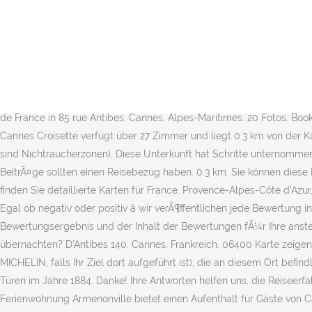
Unvoreingenommene Gästebewertungen und hochwertige Fotos helfen Ihnen, die beste Unterkunft zu finden. Auf Tripadvisor finden Sie alles für Cannes, Côte dâAzur: 182.454 unabhängige Bewertungen von Hotels, Restaurants und Sehenswürdigkeiten sowie authentische Reisefotos. Zimmer und Tarife prüfen. Nur GÃ¤ste, die auf Booking.com gebucht haben und in der jeweiligen Unterkunft Ã¼bernachtet haben, kÃ¶nnen eine Bewertung abgeben. Das 15 rue Notre Dame genieÃt eine gÃ¼nstige Lage im Zentrum von Cannes und bietet einen Balkon, Klimaanlage, kostenfreies WLAN und einen Flachbild-TV. 4 Rue Felix Faure, Cannes, Frankreich Karte zeigen. Both bedrooms have access to the rear north facing balcony. The apartment is on the 2nd floor of a delightful 30âs bourgeois building in the heart of Cannes Carre d'Or just behind the Majestic Hotel a stones throw from the Palais de Festivals & sleeps six people in 3 bedrooms. BeitrÃ¤ge auf Booking.com spiegeln die Hingabe unserer GÃ¤ste und UnterkÃ¼nfte wider und werden Ã¤uÃerst respektvoll behandelt. Zimmer und Tarife prüfen. Wählen Sie aus 16 Apartments in Montréal aus. Öffnungszeiten, Kontaktinformationen und 1 bewertung für Hôtel de France in 85 rue Antibes, Cannes, Alpes-Maritimes. 20 Fotos. Booking.com Ã¼bernimmt keine Verantwortung oder Haftung fÃ¼r die Bewertungen oder Antworten. Hotel Cannes Croisette - Das Hotel Cannes Croisette verfügt über 27 Zimmer und liegt 0.3 km von der Küste entfernt. …, Obere Stockwerke nur Ã¼ber eine Treppe erreichbar, Nichtraucherunterkunft (Alle Ã¶ffentlichen und privaten Bereiche sind Nichtraucherzonen), Diese Unterkunft hat Schritte unternommen, um ein nachhaltigeres und umweltfreundlicheres Reiseerlebnis zu bieten, Parfumerie Fragonard - The History Factory Grasse. BeitrÃ¤ge sollten einen Reisebezug haben. 0.3 km. Sie können diese Karte von Cannes öffnen und herunterladen oder drucken durch klicken auf die Karte oder diesen Link: Die Karte öffnen. Auf ViaMichelin finden Sie detaillierte Karten für France, Provence-Alpes-Côte d'Azur, Alpes-Maritimes, Cannes mit Informationen über den Straßenverkehr, das Wetter und die Möglichkeit der Buchung einer Unterkunft. Egal ob negativ oder positiv â wir verÃ¶ffentlichen jede Bewertung in voller LÃ¤nge und so schnell wie mÃ¶glich, nach einer PrÃ¼fung, ob sie den Richtlinien von Booking.com entspricht. Damit das Bewertungsergebnis und der Inhalt der Bewertungen fÃ¼r Ihre anstehende Reise immer mÃ¶glichst aktuell sind, archivieren wir Bewertungen, die Ã¤lter als 36 Monate sind. 15 Fotos. Wo in Cannes übernachten? D'Antibes 140, Cannes, Frankreich, 06400 Karte zeigen. Neben der üblichen Kartografie finden Sie dort die wichtigsten Sehenswürdigkeiten der Stadt (mit ihrer Auszeichnung im grünen Guide MICHELIN, falls Ihr Ziel dort aufgeführt ist), die an diesem Ort befindlichen Restaurants des Guide MICHELIN, Informationen über den Straßenverkehr in â¦ Zahlen Sie nicht zu viel! Das Anwesen öffnete seine Türen im Jahre 1884. Danke! Ihre Antworten helfen uns, die Reiseerfahrungen in Zukunft zu verbessern. Fort Carre ist 10 km entfernt und der Flughafen Nizza ist in â¦ Armenonville - Das Apartment Ferienwohnung Armenonville bietet einen Aufenthalt für Gäste von Cannes. Nahegelegene Städte. Kauf Bunter Cannes [kan] (okzitanisch Canas, von lateinisch canna âSchilf') ist eine Gemeinde mit 73.868 Einwohnern (Stand 1.. Januar 2017) in â