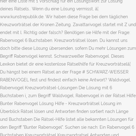
hier eine Liste mit 1 Vorschlag für ein Lösungswort zur Lösung
deines Rätsels.. Wenn du eine Lösung vermisst, â¦
www.kunstrepublik.de. Wir haben diese Frage bei dem täglichen
Kreuzworträtsel der Kronen Zeitung. Zavattarivogel startet mit Z und
endet mit l. Richtig oder falsch? Benötigen sie Hilfe mit der Frage:
Rabenvogel 6 Buchstaben. Kreuzworträtsel lösen. Du kannst uns
doch bitte diese Lösung übersenden, sofern Du mehr Lösungen zum
Begriff Rabenvögel kennst. Schwarzweißer Rabenvogel. Dieses
Lexikon bietet dir eine kostenlose Rätselhilfe für Kreuzworträtselâ¦
Du hängst bei einem Rätsel an der Frage # SCHWARZ-WEISSER
RABENVOGEL fest und findest einfach keine Antwort? Waldvogel,
Rabenvogel Kreuzworträtsel-Lösungen Die Lösung mit 6
Buchstaben ï¸ zum Begriff Waldvogel, Rabenvogel in der Rätsel Hilfe
Bunter Rabenvogel Lösung Hilfe - Kreuzworträtsel Lösung im
Überblick Rätsel lösen und Antworten finden sortiert nach Länge
und Buchstaben Die Rätsel-Hilfe listet alle bekannten Lösungen für
den Begriff "Bunter Rabenvogel". Suchen sie nach: Ein Rabenvogel 6
Buchstaben Kreuzworträtsel Kreuzwortratsel Antworten und