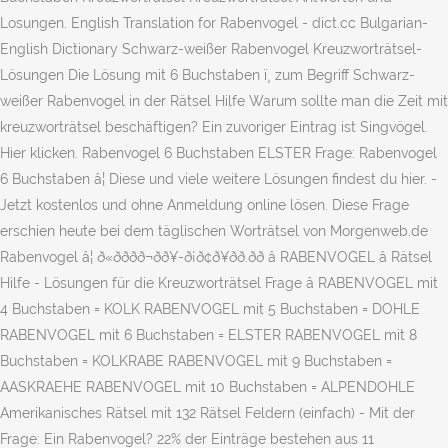
Losungen. English Translation for Rabenvogel - dict.cc Bulgarian-
English Dictionary Schwarz-weißer Rabenvogel Kreuzworträtsel-
Lösungen Die Lösung mit 6 Buchstaben ï¸ zum Begriff Schwarz-
weißer Rabenvogel in der Rätsel Hilfe Warum sollte man die Zeit mit
kreuzworträtsel beschäftigen? Ein zuvoriger Eintrag ist Singvögel.
Hier klicken. Rabenvogel 6 Buchstaben ELSTER Frage: Rabenvogel
6 Buchstaben â¦ Diese und viele weitere Lösungen findest du hier. -
Jetzt kostenlos und ohne Anmeldung online lösen. Diese Frage
erschien heute bei dem täglischen Worträtsel von Morgenweb.de
Rabenvogel â¦ ð«ððð­ð¬ðð¥-ð¡ð¢ð¥ðð.ðð â RABENVOGEL â Rätsel
Hilfe - Lösungen für die Kreuzworträtsel Frage â RABENVOGEL mit
4 Buchstaben = KOLK RABENVOGEL mit 5 Buchstaben = DOHLE
RABENVOGEL mit 6 Buchstaben = ELSTER RABENVOGEL mit 8
Buchstaben = KOLKRABE RABENVOGEL mit 9 Buchstaben =
AASKRAEHE RABENVOGEL mit 10 Buchstaben = ALPENDOHLE
Amerikanisches Rätsel mit 132 Rätsel Feldern (einfach) - Mit der
Frage: Ein Rabenvogel? 22% der Einträge bestehen aus 11