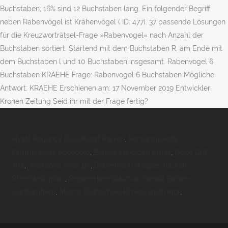
Buchstaben, 16% sind 12 Buchstaben lang. Ein folgender Begriff
neben Rabenvögel ist Krähenvögel ( ID: 477). 37 passende Lösungen
für die Kreuzworträtsel-Frage »Rabenvogel« nach Anzahl der
Buchstaben sortiert. Startend mit dem Buchstaben R, am Ende mit
dem Buchstaben l und 10 Buchstaben insgesamt. Rabenvogel 6
Buchstaben KRAEHE Frage: Rabenvogel 6 Buchstaben Mögliche
Antwort: KRAEHE Erschienen am: 17 November 2019 Entwickler:
Kronen Zeitung Seid ihr mit der Frage fertig?
Hyatt Regency Düsseldorf Parken
,
Personalisierte
Familienkette Rosegold
,
Benefit Kündigen Email
,
Nolte Griff
304
,
Workzone Akku 12v
,
Dobermann Welpen Kaufen
Rheinland-pfalz
,
Reiseverkehrskauffrau Gehalt Baden-
württemberg
,
Migros Klubschule Fitness-instruktor
,