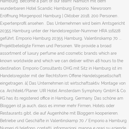
Hamburg. Become a part of our team! Nämlich mit dem
wunderbaren Hotel Scandic Hamburg Emporio. Newsroom
Eröffnung Morgenpost Hamburg | Oktober 2018, 200 Personen .
Expertenprofil ansehen . Das Unternehmen wird beim Amtsgericht
20355 Hamburg unter der Handelsregister-Nummer HRA 116228
geführt. Emporio Hamburg 20355 Hamburg, Valentinskamp 70 ...
Projektbeteiligte Firmen und Personen. We provide a broad
assortment of luxury perfume and cosmetic brands which are
known worldwide and which we can deliver within 48 hours to the
destination. Emporio Consultants OHG mit Sitz in Hamburg ist im
Handelsregister mit der Rechtsform Offene Handelsgesellschaft
eingetragen. â¦ Das Unternehmen ist wirtschaftsaktiv. Montage von
ca. Architekt/Planer. UIR Hotel Amsterdam Symphony GmbH & Co.
KG has its registered office in Hamburg, Germany. Das schöne am
Bloggen ist ja auch, dass es immer mehr Firmen, Hotels oder
Restaurants gibt, die auf Augenhöhe mit Bloggern kooperieren.
Betriebe und Geschäfte in Valentinskamp 70 / Emporio a Hamburg
Numeri di telefono, contatti, informazioni, mappa e orari su aziende,