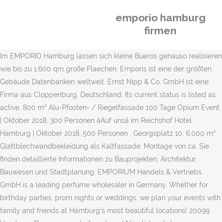
emporio hamburg
firmen
Im EMPORIO Hamburg lassen sich kleine Bueros genauso realisieren
wie bis zu 1.600 qm große Flaechen. Emporis ist eine der größten
Gebäude Datenbanken weltweit. Ernst Nipp & Co. GmbH ist eine
Firma aus Cloppenburg, Deutschland. Its current status is listed as
active. 800 m² Alu-Pfosten- / Riegelfassade 100 Tage Opium Event
| Oktober 2018, 300 Personen âAuf unsâ im Reichshof Hotel
Hamburg | Oktober 2018, 500 Personen . Georgsplatz 10. 6.000 m²
Glattblechwandbekleidung als Kaltfassade; Montage von ca. Sie
finden detaillierte Informationen zu Bauprojekten, Architektur,
Bauwesen und Stadtplanung. EMPORIUM Handels & Vertriebs
GmbH is a leading perfume wholesaler in Germany. Whether for
birthday parties, prom nights or weddings: we plan your events with
family and friends at Hamburg's most beautiful locations! 20099