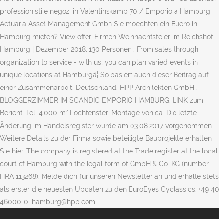
professionisti e negozi in Valentinskamp 70 / Emporio a Hamburg
Actuaria Asset Management Gmbh Sie moechten ein Buero in
Hamburg mieten? View offer. Firmen Weihnachtsfeier im Reichshof
Hamburg | Dezember 2018, 130 Personen . From sales through
organization to service - with us, you can plan varied events in
unique locations at Hamburgâ¦ So basiert auch dieser Beitrag auf
einer Zusammenarbeit. Deutschland. HPP Architekten GmbH .
BLOGGERZIMMER IM SCANDIC EMPORIO HAMBURG. LINK zum
Bericht. Tel. 4.000 m² Lochfenster; Montage von ca. Die letzte
Änderung im Handelsregister wurde am 03.08.2017 vorgenommen.
Weitere Details zu der Firma sowie beteiligte Bauprojekte erhalten
Sie hier. The company is registered at the Trade register at the local
court of Hamburg with the legal form of GmbH & Co. KG (number
HRA 113268). Melde dich für unseren Newsletter an und erhalte stets
als erster die neuesten Updaten zu den EuroEyes Cyclassics. +49 40
46000-0. hamburg@hpp.com.