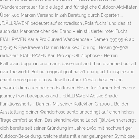
Wanderabenteuer, für die Jagd und für tägliche Outdoor-Aktivitäten.
Über 500 Marken Versand in 24h Beratung durch Experten ...
„FJÄLLRÄVEN" bedeutet auf schwedisch „Polarfuchs" und das ist
auch das Markenzeichen der Brand – ein stilisierter roter Fuchs.
FJÄLLRÄVEN Karla Pro Curved Wanderhose - Damen. 399,95 € ab
319,69 € Fjaellraeven Damen Hose Keb Touring . Hosen 30-50%
reduziert. FJÄLLRÄVEN Karl Pro Zip-Off Zipphose - Herren.
Fjällräven began in one man’s basement and then branched out all
over the world. But our original goal hasn’t changed: to inspire and
enable more people to walk with nature. Genau diese Fusion
erwartet dich auch bei den Fjällräven Hosen für Damen. Follow our
journey from backpacks and … FJÄLLRÄVEN Abisko Shade
Funktionsshorts - Damen. Mit seiner Kollektion G-1000 … Bei der
Ausstattung deiner Wanderhose achte unbedingt auf einen hohen
Tragekomfort achten. Das skandinavische Label Fjällräven versorgt
dich bereits seit seiner Gründung im Jahre 1960 mit hochwertiger
Outdoor-Bekleidung, welche stets mit einer gelungenen Symbiose