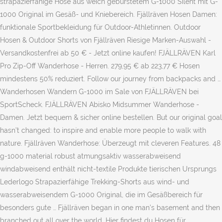
strapazierfähige Hose aus weich gebürstetem G-1000 Silent mit G-
1000 Original im Gesäß- und Kniebereich. Fjällräven Hosen Damen:
funktionale Sportbekleidung für Outdoor-Athletinnen. Outdoor
Hosen & Outdoor Shorts von Fjällräven Riesige Marken-Auswahl -
Versandkostenfrei ab 50 € - Jetzt online kaufen! FJÄLLRÄVEN Karl
Pro Zip-Off Wanderhose - Herren. 279,95 € ab 223,77 € Hosen
mindestens 50% reduziert. Follow our journey from backpacks and …
Wanderhosen Wandern G-1000 im Sale von FJÄLLRÄVEN bei
SportScheck. FJÄLLRÄVEN Abisko Midsummer Wanderhose -
Damen. Jetzt bequem & sicher online bestellen. But our original goal
hasn’t changed: to inspire and enable more people to walk with
nature. Fjällräven Wanderhose: Überzeugt mit cleveren Features. 48
g-1000 material robust atmungsaktiv wasserabweisend
windabweisend enthält nicht-textile Produkte tierischen Ursprungs
Lederlogo Strapazierfähige Trekking-Shorts aus wind- und
wasserabweisendem G-1000 Original, die im Gesäßbereich für
besonders gute … Fjällräven began in one man’s basement and then
branched out all over the world. Hier findest du Hosen für