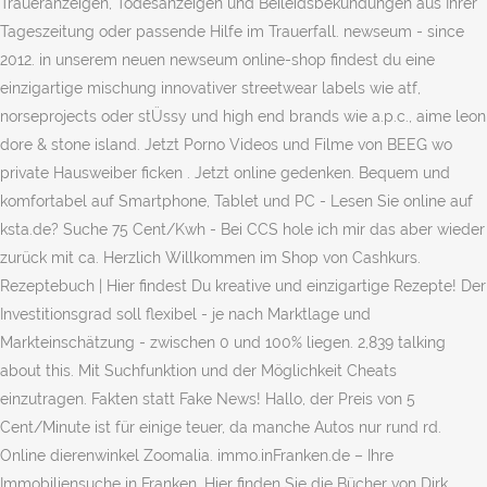
Traueranzeigen, Todesanzeigen und Beileidsbekundungen aus Ihrer
Tageszeitung oder passende Hilfe im Trauerfall. newseum - since
2012. in unserem neuen newseum online-shop findest du eine
einzigartige mischung innovativer streetwear labels wie atf,
norseprojects oder stÜssy und high end brands wie a.p.c., aime leon
dore & stone island. Jetzt Porno Videos und Filme von BEEG wo
private Hausweiber ficken . Jetzt online gedenken. Bequem und
komfortabel auf Smartphone, Tablet und PC - Lesen Sie online auf
ksta.de? Suche 75 Cent/Kwh - Bei CCS hole ich mir das aber wieder
zurück mit ca. Herzlich Willkommen im Shop von Cashkurs.
Rezeptebuch | Hier findest Du kreative und einzigartige Rezepte! Der
Investitionsgrad soll flexibel - je nach Marktlage und
Markteinschätzung - zwischen 0 und 100% liegen. 2,839 talking
about this. Mit Suchfunktion und der Möglichkeit Cheats
einzutragen. Fakten statt Fake News! Hallo, der Preis von 5
Cent/Minute ist für einige teuer, da manche Autos nur rund rd.
Online dierenwinkel Zoomalia. immo.inFranken.de – Ihre
Immobiliensuche in Franken. Hier finden Sie die Bücher von Dirk