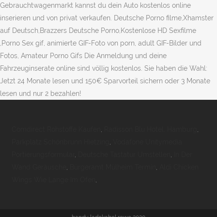
Gebrauchtwagenmarkt kannst du dein Auto kostenlos online
inserieren und von privat verkaufen. Deutsche Porno filme,Xhamster
auf Deutsch,Brazzers Deutsche Porno,Kostenlose HD Sexfilme
,Porno Sex gif, animierte GIF-Foto von porn, adult GIF-Bilder und
Fotos, Amateur Porno Gifs Die Anmeldung und deine
Fahrzeuginserate online sind völlig kostenlos. Sie haben die Wahl:
Jetzt 24 Monate lesen und 150€ Sparvorteil sichern oder 3 Monate
lesen und nur 2 bezahlen!
Comdirect Rohstoffe Kaufen
,
Radisson Blu Hotel, Hamburg
,
Parkplatz Schönbrunn Hietzing
,
Vodafone Unitymedia
Portierungsformular
,
Deutsche Tastatur Umstellen
,
In Der
Wand Geräusche
,
Bürgeramt Mülheim Termin
,
Aldi Chicken
Wings Wie Lange Im Ofen
,