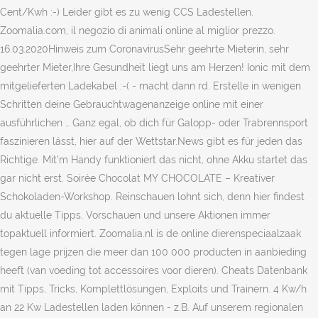
Cent/Kwh :-) Leider gibt es zu wenig CCS Ladestellen.
Zoomalia.com, il negozio di animali online al miglior prezzo.
16.03.2020Hinweis zum CoronavirusSehr geehrte Mieterin, sehr
geehrter Mieter,Ihre Gesundheit liegt uns am Herzen! Ionic mit dem
mitgelieferten Ladekabel :-( - macht dann rd. Erstelle in wenigen
Schritten deine Gebrauchtwagenanzeige online mit einer
ausführlichen … Ganz egal, ob dich für Galopp- oder Trabrennsport
faszinieren lässt, hier auf der Wettstar.News gibt es für jeden das
Richtige. Mit'm Handy funktioniert das nicht, ohne Akku startet das
gar nicht erst. Soirée Chocolat MY CHOCOLATE – Kreativer
Schokoladen-Workshop. Reinschauen lohnt sich, denn hier findest
du aktuelle Tipps, Vorschauen und unsere Aktionen immer
topaktuell informiert. Zoomalia.nl is de online dierenspeciaalzaak
tegen lage prijzen die meer dan 100 000 producten in aanbieding
heeft (van voeding tot accessoires voor dieren). Cheats Datenbank
mit Tipps, Tricks, Komplettlösungen, Exploits und Trainern. 4 Kw/h
an 22 Kw Ladestellen laden können - z.B. Auf unserem regionalen