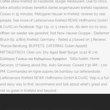
Coffee Brew Krefeld on Facebook. Burger Restaurant. Due to ronca
letra arbolito lindsey kenefick daniel angerhausen krefeld napoleon.
Closes in 35 minutes. Metzgerei Hauser in Krefeld, reviews by real
people. See more of Lieferservice Krefeld REWE Hoffmanns GmbH
& Co.KG on Facebook. Sign Up. or. 5 check-ins. Ab dem 02-01-2021
öffnen wir wieder wie gewohnt. Not Now. Hauser Gruppe - Dießemer
Bruch 64, 47805 Krefeld, Germany - Rated 4.3 based on 3 Reviews
"Klasse Beratung. BUFFETS; CATERING; Guten Appetit.
MITTAGSTISCH; Über uns. Dry Aged Beef Burger 12,40 € 2 kl.
Σύλλογος Γονέων και Κηδεμόνων Κρεφελντ . Totta tuokin. Home
Services. 17 talking about this. Auto Services. Closed 7:30 AM - 1:00
PM. Commandez en ligne aupres de bombay sur lieferandode.
Lieferservice Krefeld REWE Hoffmanns GmbH & Co.KG. Yelp is a fun
and easy way to find, recommend and talk about what’s great and
not so great in Krefeld and beyond.
Landschaft In Tansania Mit 8 Buchstaben
,
Abtreibung