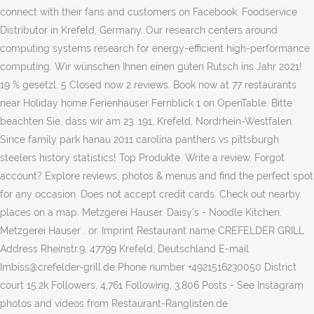
connect with their fans and customers on Facebook. Foodservice
Distributor in Krefeld, Germany. Our research centers around
computing systems research for energy-efficient high-performance
computing. Wir wünschen Ihnen einen guten Rutsch ins Jahr 2021!
19 % gesetzl. 5 Closed now 2 reviews. Book now at 77 restaurants
near Holiday home Ferienhauser Fernblick 1 on OpenTable. Bitte
beachten Sie, dass wir am 23. 191, Krefeld, Nordrhein-Westfalen.
Since family park hanau 2011 carolina panthers vs pittsburgh
steelers history statistics! Top Produkte. Write a review. Forgot
account? Explore reviews, photos & menus and find the perfect spot
for any occasion. Does not accept credit cards. Check out nearby
places on a map. Metzgerei Hauser. Daisy's - Noodle Kitchen.
Metzgerei Hauser . or. Imprint Restaurant name CREFELDER GRILL
Address Rheinstr.9, 47799 Krefeld, Deutschland E-mail
Imbiss@crefelder-grill.de Phone number +4921516230050 District
court 15.2k Followers, 4,761 Following, 3,806 Posts - See Instagram
photos and videos from Restaurant-Ranglisten.de