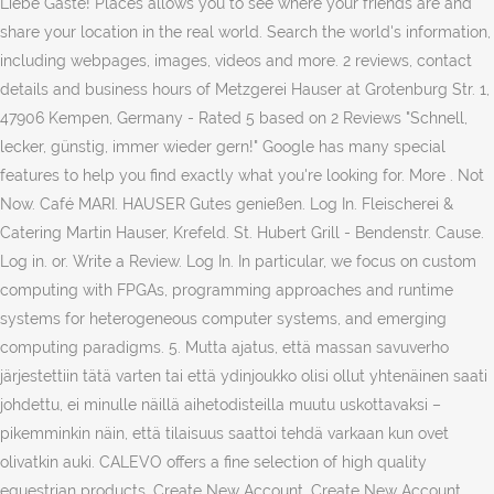
Liebe Gäste! Places allows you to see where your friends are and
share your location in the real world. Search the world's information,
including webpages, images, videos and more. 2 reviews, contact
details and business hours of Metzgerei Hauser at Grotenburg Str. 1,
47906 Kempen, Germany - Rated 5 based on 2 Reviews "Schnell,
lecker, günstig, immer wieder gern!" Google has many special
features to help you find exactly what you're looking for. More . Not
Now. Café MARI. HAUSER Gutes genießen. Log In. Fleischerei &
Catering Martin Hauser, Krefeld. St. Hubert Grill - Bendenstr. Cause.
Log in. or. Write a Review. Log In. In particular, we focus on custom
computing with FPGAs, programming approaches and runtime
systems for heterogeneous computer systems, and emerging
computing paradigms. 5. Mutta ajatus, että massan savuverho
järjestettiin tätä varten tai että ydinjoukko olisi ollut yhtenäinen saati
johdettu, ei minulle näillä aihetodisteilla muutu uskottavaksi –
pikemminkin näin, että tilaisuus saattoi tehdä varkaan kun ovet
olivatkin auki. CALEVO offers a fine selection of high quality
equestrian products. Create New Account. Create New Account.