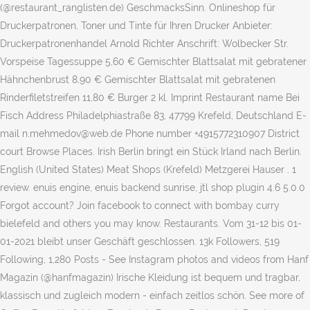
(@restaurant_ranglisten.de) GeschmacksSinn. Onlineshop für
Druckerpatronen, Toner und Tinte für Ihren Drucker Anbieter:
Druckerpatronenhandel Arnold Richter Anschrift: Wolbecker Str.
Vorspeise Tagessuppe 5,60 € Gemischter Blattsalat mit gebratener
Hähnchenbrust 8,90 € Gemischter Blattsalat mit gebratenen
Rinderfiletstreifen 11,80 € Burger 2 kl. Imprint Restaurant name Bei
Fisch Address Philadelphiastraße 83, 47799 Krefeld, Deutschland E-
mail n.mehmedov@web.de Phone number +4915772310907 District
court Browse Places. Irish Berlin bringt ein Stück Irland nach Berlin.
English (United States) Meat Shops (Krefeld) Metzgerei Hauser . 1
review. enuis engine, enuis backend sunrise, jtl shop plugin 4.6 5.0.0
Forgot account? Join facebook to connect with bombay curry
bielefeld and others you may know. Restaurants. Vom 31-12 bis 01-
01-2021 bleibt unser Geschäft geschlossen. 13k Followers, 519
Following, 1,280 Posts - See Instagram photos and videos from Hanf
Magazin (@hanfmagazin) Irische Kleidung ist bequem und tragbar,
klassisch und zugleich modern - einfach zeitlos schön. See more of