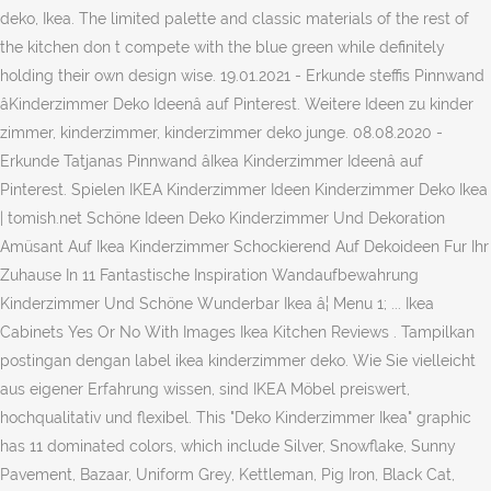
deko, Ikea. The limited palette and classic materials of the rest of
the kitchen don t compete with the blue green while definitely
holding their own design wise. 19.01.2021 - Erkunde steffis Pinnwand
âKinderzimmer Deko Ideenâ auf Pinterest. Weitere Ideen zu kinder
zimmer, kinderzimmer, kinderzimmer deko junge. 08.08.2020 -
Erkunde Tatjanas Pinnwand âIkea Kinderzimmer Ideenâ auf
Pinterest. Spielen IKEA Kinderzimmer Ideen Kinderzimmer Deko Ikea
| tomish.net Schöne Ideen Deko Kinderzimmer Und Dekoration
Amüsant Auf Ikea Kinderzimmer Schockierend Auf Dekoideen Fur Ihr
Zuhause In 11 Fantastische Inspiration Wandaufbewahrung
Kinderzimmer Und Schöne Wunderbar Ikea â¦ Menu 1; ... Ikea
Cabinets Yes Or No With Images Ikea Kitchen Reviews . Tampilkan
postingan dengan label ikea kinderzimmer deko. Wie Sie vielleicht
aus eigener Erfahrung wissen, sind IKEA Möbel preiswert,
hochqualitativ und flexibel. This "Deko Kinderzimmer Ikea" graphic
has 11 dominated colors, which include Silver, Snowflake, Sunny
Pavement, Bazaar, Uniform Grey, Kettleman, Pig Iron, Black Cat,