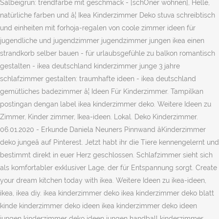
Salbeigrün: trendfarbe mit geschmack - [schÖner wohnen], Helle,
natürliche farben und â¦ Ikea Kinderzimmer Deko stuva schreibtisch
und einheiten mit forhoja-regalen von coole zimmer ideen für
jugendliche und jugendzimmer jugendzimmer jungen ikea einen
strandkorb selber bauen - für urlaubsgefühle zu balkon romantisch
gestalten - ikea deutschland kinderzimmer junge 3 jahre
schlafzimmer gestalten: traumhafte ideen - ikea deutschland
gemütliches badezimmer â¦ Ideen Für Kinderzimmer. Tampilkan
postingan dengan label ikea kinderzimmer deko. Weitere Ideen zu
Zimmer, Kinder zimmer, Ikea-ideen. Lokal. Deko Kinderzimmer.
06.01.2020 - Erkunde Daniela Neuners Pinnwand âKinderzimmer
deko jungeâ auf Pinterest. Jetzt habt ihr die Tiere kennengelernt und
bestimmt direkt in euer Herz geschlossen. Schlafzimmer sieht sich
als komfortabler exklusiver Lage, der für Entspannung sorgt. Create
your dream kitchen today with ikea. Weitere Ideen zu ikea-ideen,
ikea, ikea diy. ikea kinderzimmer deko ikea kinderzimmer deko blatt
kinde kinderzimmer deko ideen ikea kinderzimmer deko ideen
jungen kinderzimmer deko ideen jungen handball kinderzimmer