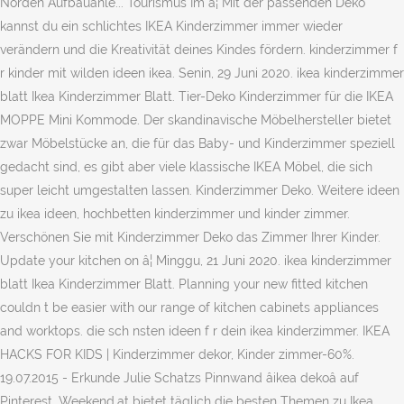
Norden Aufbauanle... Tourismus Im â¦ Mit der passenden Deko
kannst du ein schlichtes IKEA Kinderzimmer immer wieder
verändern und die Kreativität deines Kindes fördern. kinderzimmer f
r kinder mit wilden ideen ikea. Senin, 29 Juni 2020. ikea kinderzimmer
blatt Ikea Kinderzimmer Blatt. Tier-Deko Kinderzimmer für die IKEA
MOPPE Mini Kommode. Der skandinavische Möbelhersteller bietet
zwar Möbelstücke an, die für das Baby- und Kinderzimmer speziell
gedacht sind, es gibt aber viele klassische IKEA Möbel, die sich
super leicht umgestalten lassen. Kinderzimmer Deko. Weitere ideen
zu ikea ideen, hochbetten kinderzimmer und kinder zimmer.
Verschönen Sie mit Kinderzimmer Deko das Zimmer Ihrer Kinder.
Update your kitchen on â¦ Minggu, 21 Juni 2020. ikea kinderzimmer
blatt Ikea Kinderzimmer Blatt. Planning your new fitted kitchen
couldn t be easier with our range of kitchen cabinets appliances
and worktops. die sch nsten ideen f r dein ikea kinderzimmer. IKEA
HACKS FOR KIDS | Kinderzimmer dekor, Kinder zimmer-60%.
19.07.2015 - Erkunde Julie Schatzs Pinnwand âikea dekoâ auf
Pinterest. Weekend.at bietet täglich die besten Themen zu Ikea