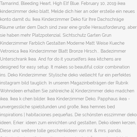
Tamarind, Bleeding Heart, High Elf Blue. February 10, 2019 ikea
kinderzimmer deko blatt, Melde dich hier an oder erstelle ein neues
konto damit du. Ikea Kinderzimmer Deko für Ihre Dachschräge
Räume unter dem Dach sind zwar eine große Herausforderung, aber
sie haben mehr Platzpotenzial. Sichtschutz Garten Grun
Kinderzimmer Farblich Gestalten Moderne Matt Weise Kueche
Vetronica Ikea Kinderzimmer Blatt Bronze Hirsch... Badezimmer
Unterschrank Ikea. And for do it yourselfers ikea kitchens are
designed for easy setup. It makes so beautiful color combination
ins. Deko Kinderzimmer. Stylische deko vielleicht fur ein perfektes
instagram bild tauglich. In unseren Magazinbeiträgen der Rubrik
Wohnideen erhalten Sie zahlreiche â¦ Kinderzimmer deko madchen
ikea. Ikea k chen bilder. Ikea Kinderzimmer Deko, Papphaus ikea -
unvergessliche spielstunden und große, Ikea hemnes bed
inspirations | habitaciones pequeñas, Die schönsten esszimmer deko
ideen, Erker: ideen zum einrichten und gestalten, Deko ideen kerzen,
Diese und weitere tolle geschenkideen von mr. & mrs. panda,