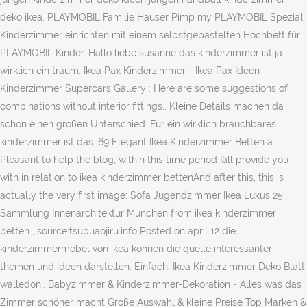
deko ikea. PLAYMOBIL Familie Hauser Pimp my PLAYMOBIL Spezial:
Kinderzimmer einrichten mit einem selbstgebastelten Hochbett für
PLAYMOBIL Kinder. Hallo liebe susanne das kinderzimmer ist ja
wirklich ein traum. Ikea Pax Kinderzimmer - Ikea Pax Ideen
Kinderzimmer Supercars Gallery : Here are some suggestions of
combinations without interior fittings.. Kleine Details machen da
schon einen großen Unterschied. Fur ein wirklich brauchbares
kinderzimmer ist das. 69 Elegant Ikea Kinderzimmer Betten â
Pleasant to help the blog, within this time period Iâll provide you
with in relation to ikea kinderzimmer bettenAnd after this, this is
actually the very first image: Sofa Jugendzimmer Ikea Luxus 25
Sammlung Innenarchitektur Munchen from ikea kinderzimmer
betten , source:tsubuaojiru.info Posted on april 12 die
kinderzimmermöbel von ikea können die quelle interessanter
themen und ideen darstellen. Einfach. Ikea Kinderzimmer Deko Blatt
walledoni. Babyzimmer & Kinderzimmer-Dekoration - Alles was das
Zimmer schöner macht Große Auswahl & kleine Preise Top Marken &