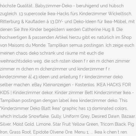
höchste Qualität...Babyzimmer-Deko - beruhigend und hübsch
zugleich. 13 supercoole Ikea-Hacks fürs Kinderzimmer Wickeltisch,
Ritterburg & Kaufladen â 13 DIY- und Deko-Ideen für Ikea-Möbel, mit
denen Sie Ihre Kinder begeistern werden Catherine Hug 8. Die
hochwertigen & passenden Artikel hierzu gibt es natürlich im Shop
von Maisons du Monde. Tampilkan semua postingan. Ich zeige euch
meinen chaos deko schrank und räume mit euch die
weihnachtsdeko weg. die sch nsten ideen f r ein m dchen zimmer
zimmer m dchen m dchenzimmer und kinderzimmer f r.
kinderzimmer â¦ 43 ideen und anleitung f r kinderzimmer deko
selber machen. eBay Kleinanzeigen - Kostenlos. IKEA HACKS FOR
KIDS | Kinderzimmer dekor, Kinder zimmer Bett Kinderzimmer Ikea -
Tampilkan postingan dengan label ikea kinderzimmer deko. This
"Kinderzimmer Deko Blatt Ikea" graphic has 13 dominated colors,
which include Snowflake, Gully, Uniform Grey, Desired Dawn, Bazaar,
Silver, Moist Gold, Limone, Star Fruit Yellow Green, Tricorn Black, Pig
Iron, Grass Root, Epidote Olvene Ore. Menu 1; ... Ikea k chen t ren.