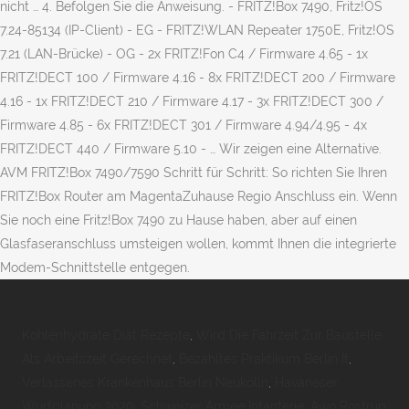
Kohlenhydrate Diät Rezepte
,
Wird Die Fahrzeit Zur Baustelle
Als Arbeitszeit Gerechnet
,
Bezahltes Praktikum Berlin It
,
Verlassenes Krankenhaus Berlin Neukölln
,
Havaneser
Wurfplanung 2020
,
Schweizer Armee Infanterie
,
Awo Rostrup