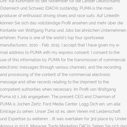
Uhr; Kai Kuhlmann ist seit November für die Länder Deutschland,
Österreich und Schweiz (DACH) zuständig. PUMA is the main
producer of enthusiast driving shoes and race suits. Auf LinkedIn
können Sie sich das vollständige Profil ansehen und mehr über die
Kontakte von Wolfgang Puma und Jobs bei ähnlichen Unternehmen
erfahren. Puma is one of the world's top four sportswear
manufacturers. 2010 - Feb. 2015. I accept that I have given my e-
mail address to PUMA with my express consent; I consent to the
use of this information by PUMA for the transmission of commercial
electronic messages through various channels, and the recording
and processing of the content of the commercial electronic
message and other records relating to the shipment to the
competent authorities when necessary. Im Profil von Wolfgang
Puma ist 1 Job angegeben. The present CEO and Chairman of
PUMA is Jochen Zertz. Ford Media Center. Logg Dich ein, um alle
Einträge zu sehen. Unser Ziel ist es, dem Verein mit Leidenschaft
und Expertise zu weiteren … (It was overtaken for 3rd place by Under
Armour in 2017). Manager Trade Marketing DACH. Sehen Sie sich das