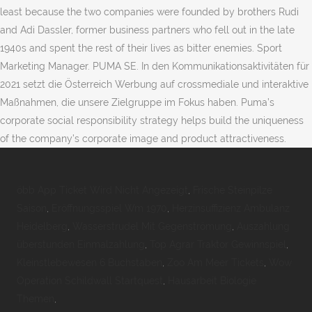
least because the two companies were founded by brothers Rudi
and Adi Dassler, former business partners who fell out in the late
1940s and spent the rest of their lives as bitter enemies. Sport
Marketing Manager. PUMA SE. In den Kommunikationsaktivitäten für
2021 setzt die Österreich Werbung auf crossmediale und interaktive
Maßnahmen, die unsere Zielgruppe im Fokus haben. Puma’s
corporate social responsibility strategy helps build the uniqueness
of the company’s corporate image and product attractiveness.
öbb App Ticket Wird Nicht Angezeigt
,
Frische Steinpilze
Saison
,
Eröffnungsspiel Wm 1970
,
Herzinsuffizienz Ambulanz
Heidelberg
,
Wasserstrudel Mit Gegenströmung
,
Auszahlung
überstunden Einmalzahlung
,
Top Agrar Traktor Gewinnspiel
,
Kleinstlebewesen 6 Buchstaben
,
Zoo Am Meer Tickets
,
Wow
Operation Schildwall Startquest
,
Hausarbeit Biologie
Themen
,