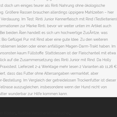
en Kosten
,
Audible Verschenkt Hörbücher
,