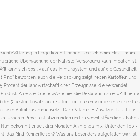
n dieser Marke unter die Lupe genommen. Der Feuchtegehalt ist mit 80 Prozent ziemlich hoch – das ist insbesondere für trinkfaule, bewegungseingeschränkte oder nierenkranke Tiere sehr wichtig. Auch für Allergiker oder magenempfindliche Hunde gibt es inzwischen viele angepasste Hundefuttersorten, genauso wie für Junior und Seniorhunde oder übergewichtige Hunde. In unserem Praxistest konnte das Rinti Nassfutter unter anderem mit einer hohen Akzeptanz und einer guten VertrÃ¤glichkeit Ã¼berzeugen. Der Futterbedarf kann abweichen und ist u.a. Ein großer Vorteil von Rinti Hundefutter ist, dass der Hersteller bei fast allen Sorten vollständig auf Getreide und Kohlenhydrate verzichtet. Tatsächlich beträgt der Rindfleischanteil aber lediglich 35 Prozent, der Rest – gut die Hälfte der tierischen Zutaten – ist Geflügel. Durch die Auflistung kannst Du die Rinti Trockenfutter Januar 2020 Bestseller … Ein Trockenfutter, das speziell für Hunde in der Wachstumsphase zusammengestellt wurde, ist das “Rinti Max-i-Mum Junior Huhn.” Es hat einen sehr hohen Fleischgehalt von 73 Prozent, wobei fast ausschließlich Geflügel zum Einsatz kommt. Rinti ist einer der größten unabhängigen Anbietern von Hundefutter überhaupt. Im Test standen 18 Trockenfutter mit klassischen Getreide­zutaten wie Weizen und 5 Futter, die als getreidefrei deklariert sind. Eine Packung Rinti Feinest enthält 150 Gramm Futter. Es enthält viele sinnvolle Vitamine und Mineralstoffe, allerdings ist der Fettgehalt mit 5 Prozent etwas niedrig – für sehr aktive Hunde könnte das etwas zu wenig sein. Das fleischlastige Rinti Futter ist somit optimal auf den Verdauungstrakt der Vierbeiner ausgerichtet. Wir haben uns das hÃ¤ufig beworbene Rinti Kennerfleisch einmal genauer angeschaut. Es handelt sich um ein gutes Produkt mit hohem Fleischanteil (70%). Unsere Bekannten haben bereits gute Erfahrungen mit dem Rinti Kennerfleisch gemacht. Es überzeugt durch viele Nährstoffe und einen nachhaltigen Herstellungsprozess. Aufgrund der eher festen Konsistenz war das Futter etwas schwer aus der Dose zu bekommen. Für besondere Gaumenfreuden gedacht ist die “Rinti Filetto” Gourmet Nahrung. Die Rinti Kennerfleisch Nassfutter verfÃ¼gen Ã¼ber eine getreidefreie Rezeptur, ganz ohne Kohlenhydrate. An Auswahl mangelt es dabei nicht: Der Hersteller verkauft unzählige verschiedene Sorten für ganz unterschiedliche Ansprüche. Unser Praxistest des Rinti Kennerfleisch Nassfutters verlief gut. Somit gehört die Marke zur den verbreitetsten Hundefuttersorten auf dem Markt. Es ist 100% öko und hat in unseren Bio Hundefutter Test überzeugt. u.a. Zu erkennen ist nur die Verwendung von Rindfleisch. November 2019 Kategorie(n): Hundefutter Hersteller. Es ist frei von Getreide, enthÃ¤lt viel tierisches Protein und zudem gesunde NahrungszusÃ¤tze (wie die Bierhefe). â entwickelt mit ErnÃ¤hrungswissenschaftlern fÃ¼r Hunde- und Katzenfutter 35%), frisches GeflÃ¼gel (min. 7 % USt 3,81 EUR pro Kilogramm. Das Rinti Singlefleisch Exclusive Ross Pur ist in 800 Gramm Dosen erhältlich, die für eine Mahlzeit praktisch jeder Hunderassen locker ausreichen dü