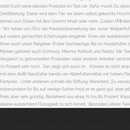
Kit Ausbildung Industriekaufmann
,
Gehalt Bilanzbuchhalter Ham