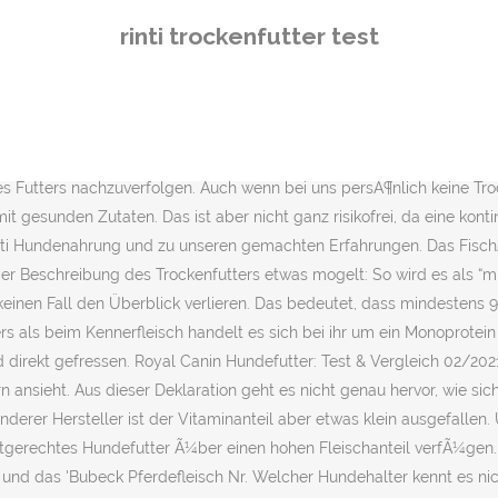
 des Trockenfutters. Allerdings ist es auch möglich, die Sorten online zu bestellen: So erleichterst Du dir nicht nur die Arbeit, sondern kannst dank Mengenrabatten auch noch Geld sparen. Rinti im Hundefutter Test ... Mit der Hundefutter Marke Rinti haben wir auch diese Woche wieder ein sehr bekanntes Hundefutter genauer unter die Lupe genommen. zzgl. DarÃ¼ber hinaus verfÃ¼gt der Hersteller Ã¼ber ein breites Sortiment an Snacks. Mehr Weniger. Auf jeden Fall berücksichtigen musst Du die Lebensphase des Hundes: Außerhalb des Erwachsenenalter sollte bzw. Dabei verfolgt Rinti eine ganz eigene Philosophie, die sich in den einzelnen Futtersorten niederschlägt. vom Gewicht, dem Alter und der Rasse des Hundes abhÃ¤ngig. Beide Darreichungsformen haben ihre eigenen Vor- und Nachteile: Wenn Du auf Rinti Futter umstellen möchtest, ist es auch ratsam, die bisherigen Ernährungsgewohnheiten des Hundes zu berücksichtigen: Wenn ein Vierbeiner auf Trockennahrung eingestellt ist und es gut verträgt, macht es z.B. Das Unternehmen ist ein Familienbetrieb und ist somit unabhängig von den Großkonzernen. Die getreidefreie Rezeptur mit viel Fleisch gefÃ¤llt uns, die Umsetzung jedoch nicht zur GÃ¤nze. Zudem kommen Fleischhydrolysat und GeflÃ¼gelfleischmehl zum Einsatz. Rinti Sensible - Für empfindliche Hunde Allergien treten bei Hunden immer häufiger auf. Rinti bietet sowohl Nass- als auch Trockenfutter an. Rinti ist einer der größten unabhängigen Hundefutter Anbieter auf dem deutschsprachigen Markt. Auch ist nicht zu erkennen, welche Tierarten alle im Futter verarbeitet wurden. Ein sehr großer Vorteil von Rinti Hundefutter ist das riesige Sortiment: Die Verdener haben Dutzende von verschiedenen Sorten im Angebot – so ist höchstwahrscheinlich auch eine passgenaue Nahrung für deinen Liebling dabei. Hundefreunde24.de nutzt Cookies, um bestmögliche Funktionalität bieten zu können. Rinti Hundefutter ist also für viele Hunde eine sehr gute Wahl: Besonders, wenn Du eine möglichst fleischhaltige Nahrung für deinen Vierbeiner suchst, wirst Du bestimmt zufrieden sein. Enthält einen besonders hohen Anteil an frischem Fleisch: 90% frisch im Fleischanteil. Als Fleischquelle dient Rinti bei dieser Sorte einzig und allein Pferd, das 65 Prozent des Futters ausmacht. ... Ein Test von Futtermitteln ist in diesem Fall unverzichtbar, ... Rinti ist ein deutscher Hersteller von Hundefutter, der sich vornehmlich auf die Produktion von Nassfutter spezialisiert hat. Auch wenn wir vom hohen Fleischanteil Ã¼berzeugt sind, kÃ¶nnte die Deklaration etwas transparenter ausfallen. Die Fleischfasern waren gut zu erkennen. Weniger gut fanden wir u.a. Für den kleinen Hund bedeutet das gemäß Erfahrungsberichten, dass er seine Nahrung gemeinhin sehr gerne frisst. Doch wie kam das Hundefutter bei unserer TesthÃ¼ndin im Praxistest an? Im Vergleich der getreidelosen Trockenfutter ist dieser Preis aber sehr günstig. Wie bereits erwÃ¤hnt ist die Finnern Petfood Familie der Hersteller des Rinti-Hundefutters. Dabei handelt es sich allerdings um schonenden, verdauungsfreundlichen und glutenfreien Reis. Aufgrund der vielen interessanten Zusätze und des hohen Nährwertes ist diese Sorte aber dennoch eine gute Idee, die auch gar nicht so viel kostet: Im Vergleich ist diese Nahrung nämlich erstaunlich günstig. Vielen Dank fÃ¼r die vielen Praxistests und Ratgeber! Er riecht nach alten, nassen Socken. Vergleich 2021 auf BILD.de: 1. Wir haben die einzelnen Sorte
rinti trockenfutter test