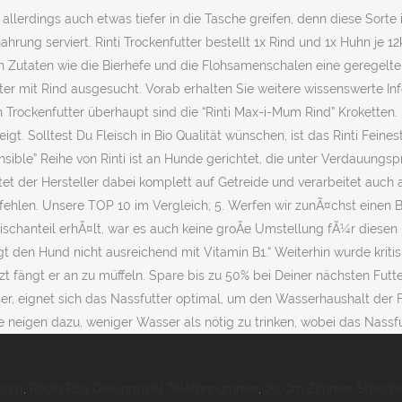
burg
,
Radio Rsg Gewinnspiel Telefonnummer
,
20 Qm Zimmer Streich