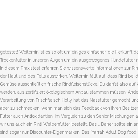
Jetzt vergleichen 2. Was ist beim Kauf von rinti trockenfutter fuer hunde zu beachten? Obwohl auf der Verpackung sichtbar steht: 70% Fleisch und Innereien. Es handelt sich um Alleinfuttermittel fÃ¼r ausgewachsene Hunde. So setzt Rinti besonders auf Fleisch, pflanzliche Zutaten werden aber etwas stiefmütterlich behandelt. Einzig und allein die Deklaration stÃ¶rt uns, da uns diese keinen genauen Einblick in die Zutatenliste gewÃ¤hrt. Der Slogan für dieses Produkt lautet – Der Hund will … Rinti Kennerfleisch findet sich als Standard-Vollwertnahrung für Hunde in fast jedem Fachmarkt. Als zertifizierter ErnÃ¤hrungsberater fÃ¼r Hunde liegt mir die artgerechte ErnÃ¤hrung unserer Vierbeiner ganz besonders am Herzen. Auf dem Markt gibt es neben Trockenfutter auch Nassfutter zu kaufen. Da mein Rüde weder Geflügel noch Rind verträgt, kriegt er Pferd, Wild oder Fisch. Rinti sieht man hÃ¤ufig in Werbungen, in vielen FachgeschÃ¤ften und auch in vielen Online-Shops. Wenn Du deinem Hund viele tierische Proteine gönnen möchtest, ist Rinti genau das Richtige für dich: Praktisch alle Sorten der Marke überzeugen nämlich durch einen extrem hohen Fleischgehalt. Alle Sorten wurden tatsÃ¤chlich bestellt und getestet! Weiterhin ist es so oft um einiges einfacher, die Herkunft des Futters nachzuverfolgen. Auch wenn bei uns persÃ¶nlich keine TrockenfÃ¼tterung in Frage kommt, handelt es sich beim Max-i-mum Trockenfutter in unseren Augen um ein ausgewogenes Hundefutter mit gesunden Zutaten. Das ist aber nicht ganz risikofrei, da eine kontinuierliche Überwachung der Nährstoffversorgung kaum möglich ist. In diesem Praxistest erfahren Sie wissenswerte Informationen zur Rinti Hundenahrung und zu unseren gemachten Erfahrungen. Das FischÃ¶l kann sich positiv auf das Immunsystem und auf die Gesundheit der Haut und des Fells auswirken. Weiterhin fällt auf, dass Rinti bei der Beschreibung des Trockenfutters etwas mogelt: So wird es als “mit Rind” beworben, auch die Verpackung zeigt neben Kartoffeln und Gemüse ausschließlich frische Rindfleischstücke. Du darfst also auf keinen Fall den Überblick verlieren. Das bedeutet, dass mindestens 95 Prozent der landwirtschaftlichen Erzeugnisse, die verwendet werden, aus zertifiziert ökologischem Anbau stammen müssen. Anders als beim Kennerfleisch handelt es sich bei ihr um ein Monoprotein Produkt. An erster Stelle wÃ¤re hier die Deklaration zu erwÃ¤hnen. â Verarbeitung von Frischfleisch Holly hat das Nassfutter gemocht und direkt gefressen. Royal Canin Hundefutter: Test & Vergleich 02/2021 der 5 besten Royal Canin Futter. Den älteren Vierbeinern scheint es aber zu schmecken, wenn man sich das Feedback von ihren Besitzern ansieht. Aus dieser Deklaration geht es nicht genau hervor, wie sich dieser Anteil zusammensetzt. Dank Vitamin E Zusätzen liefert das Futter auch Antioxidantien, im Vergleich zu den Senior Mischungen anderer Hersteller ist der Vitaminanteil aber etwas klein ausgefallen. Um unseren Praxistest abzurunden und zu vervollstÃ¤ndigen, haben wir uns auch ein Rinti Welpenfutter bestellt. Das … Daher sollte ein artgerechtes Hundefutter Ã¼ber einen hohen Fleischanteil verfÃ¼gen. Nun bekommt er seit drei Monaten Animonda mix. Unter den Top 3 sind sogar nur Discounter-Eigenmarken. Das 'Yarrah Adult Dog food' und das 'Bubeck Pferdefleisch Nr. Welcher Hundehalter kennt es nicht, das Rinti Kennerfleisch? Was uns besonders aufgefallen war, ist der streng intensive und frische Geruch