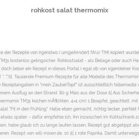
bt, mixe ich gerne schnelle Leckereien aus dem Thermomix®. So schnell hast du noch nie einen Salat gemacht. 25.10.2020 - Erkunde Petra Kramarczyks Pinnwand âThermomix brokkoli salatâ auf Pinterest. ", ",")}}, {{ingredients[2].amount.toString().replace(". 24.09.2018 - Der perfekte Rohkostsalat aus dem Thermomix® ï¸ Unwiderstehliche Rezepte für TM6, TM5® und TM31 kostenlos gelingsicher. #thermomix #salat #rohkost #wllmixen. Ich hatte eine orangene statt einer roten Paprika, schmeckte etwas milder. Preparation time. Mit dem Thermomix® geht es wirklich super einfach und ratz-fatz! Vielen Dank und liebe Grüße. Jetzt nachmixen! Ob mit Sonnenblumenkernen, gesunden Sprossen oder Kräutern – die Vorteile des Rohkostsalats liegen auf der Hand: Das Gemüse bleibt knackig und … Mehr Thermomix ® Rezepte auf www.rezeptwelt.de Mit dem Thermomix® geht es wirklich super einfach und ratz-fatz! Zutaten. Ansonsten wird das Gemüse labbrig und braun. Brokkoli-Rohkost-Salat mit Pinienkernen, ein Rezept der Kategorie Vorspeisen/Salate. Salat aus dem Zaubertopf – Niemand zaubert so schnell so leckere Rohkostsalate wie der Thermomix® – Dank seiner Schlagkraft zerkleinert er frisches Gemüse in wenigen Sekunden. Super lecker, heute zum ersten Mal gemacht und kam sehr gut an. LG Dana. Rohkost Rezepte sind nicht nur im Handumdrehen zubereitet, sondern gleichzeitig auch super gesund. Die Pinienkerne (hatte ich nicht da) habe ich durch Sonnenblumenkerne ersetzt. Schneller Rohkostsalat mit Kohlrabi Lena TF Vitaminbombe & Sattmacher Dieses Rezept habe ich in ähnlicher Form in einem Magazin meines Lieblingssupermarktes in Rotterdam entdeckt. 30 g Sonnenblumenkerne. Bei Amazon kaufen Preis inkl. Leckere Salate Zum Grillen. Wir hatten keinen Brokkoli zu Hause, darum habe ich Tiefkühl-Pommes gemacht. Damit wÃ¤re jedem geholfen als mit unnÃ¶tigen NÃ¶rgeleien. So ein Thermomix ® bzw. Mein Thermomix ® Rohkost Salat mit Rotkohl: Prädikat lecker! Für den Tomaten- wie für unseren Rohkostsalat: Am besten schmeckt das Ergebnis, wenn Sie die Saison im Blick behalten und Gemüse verwenden, das gerade frisch in Ihrer Region geerntet wurde. Im Frühling und Sommer knackige Möhren, Zucchini oder Brokkoli. Ich wollte den Salat heute ausprobieren. Ab sofort wirst auch du deine Lieben mit diesem köstlichen Salat überraschen. 500 g Gemüse/Obst, gemischt (z. Brokkoli Rohkost Salat. + Kohlrabi Wenn du Rohkostsalat zubereiten möchtest, solltest du möglichst schnell arbeiten. Rohkostsalat liebe ich das ganze Jahr über. ich habe den Senf weggelassen und für "Obstessig" weißen Balsamico genommen. B. â¦ Erdbeer Rezepte. 30 g Walnusskerne. Heute kommt alles in die Salatschüssel! Brokkoli Fitness Salat | Rohkostsalat | Thermomix TM5. Es hat uns sehr gut geschmeckt, machen wir definitiv wieder. 250-270 g) 1 rote Paprika, in groben Stücken (ca. Portionen 6 Portionen. Für den Salat: Rotkohl halbieren, waschen, in Stücke schneiden und in den Mixtopf geben. Mix ohne Fix! So ein Thermomix ® bzw. Insbesondere im Sommer bietet es sich an, im Supermarkt oder auf dem Marktstand am Wochenmarkt richtig zuzuschlagen und es auszunutzen, dass es zu dieser Jahreszeit so viele â¦ Rohkostsalat mit Karotte, Mais und Paprika Schnell, gesund und lecker. Dann probiere unseren Rotkraut-Rohkost-Salat. 28.01.2021 - Natürlich nicht nur zum grillen. Brokkoli Rohk
rohkost salat thermomix