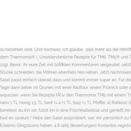
Rezept von Hexenküche. Weitere kostenlose, genussvolle Rezepte auf essen-und-trinken.de Zutaten für den Rohkost Salat in den Mixtopf geben, 5 Sekunden auf Stufe 5 (oder vergleichbare) laufen lassen â und schon steht ein leckerer Salat vor uns. Rohkostsalat – am besten mit saisonalem Obst und Gemüse. Schwierigkeitsgrad einfach. Der Thermomix ist perfekt geeignet eine … Das Rezept ist im Grundbuch drin und auch hier seit Ewigkeiten von der TM Rezeptentwicklung eingestellt: http://www.rezeptwelt.de/vorspeisensalate-rezepte/brokkolisalat-mit-pinienkernen/32039. Für den gemischten wie für den Karottensalat. PUNKT. Feldsalat Rezept Rucola Salat Spargel. Wenn du Rohkostsalat zubereiten möchtest, solltest du möglichst schnell arbeiten. Versandkosten. Die Fastenzeit steht vor der Tür - und ich habe hier heute für euch einen leckeren Rohkostsalat! 25.10.2020 - Erkunde Petra Kramarczyks Pinnwand „Thermomix brokkoli salat“ auf Pinterest. Eine Zutat nicht im Haus? Heute kommt alles in die Salatschüssel! Most of our recipes are easy. / Stufe 4 mit Hilfe des SanftrÃ¼hrstufe zerkleinern, abschmecken, zimmerwarm servieren. !Auch toll für die Jahreszeit,da die Zutaten einfach sind und die Preise zu bezahlen sind. Und nochwas, ich glaube , daÃ mehr als die HÃ¤lfte der Rezepte von irgendwo ( umgeÃ¤ndert fÃ¼r TM) kopiert wurden. einer dieser Aspekte. 20.08.2018 - Der perfekte Rohkostsalat aus dem Thermomix® ï¸ Unwiderstehliche Rezepte für TM6, TM5® und TM31 kostenlos gelingsicher. Rohkostsalat - als Beilage oder auch Hauptgericht. 250-270 g) 1 rote Paprika, in groben Stücken (ca. MwSt., zzgl. Bevor ihr eure Zeit mit blÃ¶den Kommentaren vergeudet, setzt doch lieber ein Rezept in dieses Portal ( egal ob von irgendeiner KochvofÃ¼hrung o. Finessen oder, oder ,oder) . Die Tomaten in kleine Stücke schneiden, die Möhren ebenfalls fein reiben. Jetzt nachmixen! ", ",")}}, Tausende Premium-Rezepte für alle Modelle des Thermomix®. Egal ob zum Grillen oder als Beilage zum Fleisch, der Brokkoli Salat passt einfach überall dazu und kommt immer super an. Für die Rezeptangaben in "mein ZauberTopf" ist ausschließlich falkemedia verantwortlich. 1 Kohlrabi. Meine Liebsten und ich verbringen die Tage dann lieber im Grünen, mit einer Radtour, einem Picknick oder einem Ausflug an den Strand. 80 g Mais aus der Dose â¦ Aus SicherheitsgrÃ¼nden mÃ¼ssen Sie daher die Mengen entsprechend anpassen, wenn Sie Rezepte fÃ¼r den Thermomix TM5 mit einem Thermomix TM31 kochen mÃ¶chten. 4×4 cm) 1 Bioapfel, geachtelt, mit Schale 30 g Sonnenblumenkerne 15 g Balsamico weiß 25 g Olivenöl, nativ 1 TL Honig 1,5 TL Senf ¼ â ½ TL Salz ½ TL Pfeffer, â¦ Rohkost-Salat "Fit in den Frühling". Habe eben gemacht, richtig lecker, perfekt für die heißen Sommertage. oder 1 TL Kräutersalz. Alternativ bereitest du ihn vor, füllst ihn in eine Frischhaltedose und genießt ihn etwas später – dafür empfehle ich, ihn inzwischen im Kühlschrank zu lagern. Les robots de cuisine Thermomix® vous ouvrent un monde tout en saveurs ! Habe den Salat ausprobiert, war mir persönlich zu fein, habe glaub ich zu lange laufen lassen, Rezept gut abgetippt aber der Salat schmeckt, Man muss ja gar keinen Zugang zum Erlebnis-Dingsbums haben. 4.6 (465 Bewertungen) Kostenlos registrieren. Rezept von will-mixen.de. 10 â¦ 1 rote Paprika. Damit unterwegs keiner hungrig blei