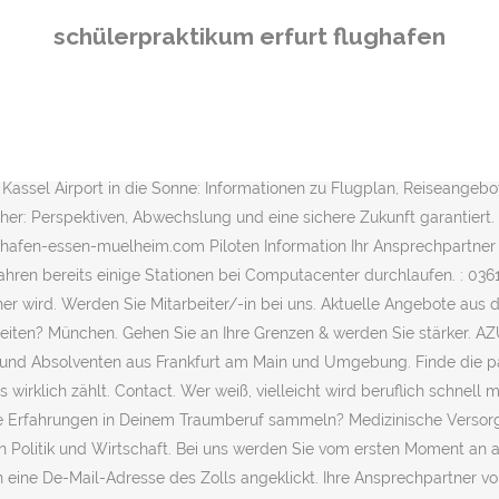
Fon: +49 (0)361 - 656 2200 Fax: +49 (0)361 - 656 2222 E-Mail: info(a
schülerpraktikum erfurt flughafen
itas-Familie. Mach, was wirklich zählt. Denn Arbeiten am Hamburg Ai
einem Praktikum kannst du in unseren Filialen erste Einblicke in ein
Flughafen Essen Mülheim GmbH Brunshofstraße 3 45470 Mülheim an der
ine Ausbildung oder ein duales Studium beim Zoll. Gehen Sie an Ihr
zu De-Mails. Alle 59 Stellen anzeigen. Hier erfahren Sie alles über
b Kassel Airport in die Sonne: Informationen zu Flugplan, Reiseangeb
her: Perspektiven, Abwechslung und eine sichere Zukunft garantiert. 
lughafen-essen-muelheim.com Piloten Information Ihr Ansprechpartner 
5 Jahren bereits einige Stationen bei Computacenter durchlaufen. : 03
er wird. Werden Sie Mitarbeiter/-in bei uns. Aktuelle Angebote aus de
beiten? München. Gehen Sie an Ihre Grenzen & werden Sie stärker. AZ
en und Absolventen aus Frankfurt am Main und Umgebung. Finde die 
wirklich zählt. Contact. Wer weiß, vielleicht wird beruflich schnell
 Erfahrungen in Deinem Traumberuf sammeln? Medizinische Versorgun
n Politik und Wirtschaft. Bei uns werden Sie vom ersten Moment an
ine De-Mail-Adresse des Zolls angeklickt. Ihre Ansprechpartner vor 