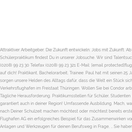
Flugauskunft, Passagierabfertigung, Gepäck, Anreise, BesucherTouren 
notiere Dir die Job-ID. Werde auch du Teil unserer weltweiten Secur
zu bewegen. Wir freuen uns auf dich! Jobportal Hamburg Airport. Mit 
Finde mit unseren zahlreichen Videos den Beruf, der zu dir passt! 
reinschnuppern und spannende Einblicke gewinnen! Bewirb dich für e
die Bewerbung. Aktuelle Praktikumsberichte PractiGo GmbH. Hinweis 
Attraktiver Arbeitgeber. Die Zukunft entwickeln. Jobs mit Zukunft. A
Schülerpraktikum findest Du in unserer Jobsuche. Wir sind Talentsuc
(0208) 99 23 30 Telefax (0208) 99 23 321 E-Mail: [email protected]f
auf dich! Praktikant, Bachelorarbeit, Trainee: Paul hat mit seinen 2
sorgen unsere Helden des Alltags dafür, dass die Welt ein Stück sich
Verkehrsflughafen im Freistaat Thüringen. Wollen Sie bei Condor ar
Tägliche Herausforderung. Praktikumsstellen für Schüler, Student
garantiert auch in deiner Region! Umfassende Ausbildung. Mach, was 
nach Deiner Schulzeit machen möchtest oder möchtest bereits erste
Flughafen AG ein erfolgreiches Beispiel für das Zusammenwirken vo
Anlagen und Werkzeugen für deinen Berufsweg in Frage, … Sie haben e