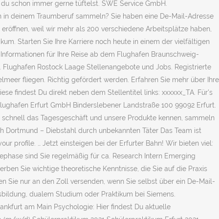
nn du schon immer gerne tüftelst. SWE Service GmbH.
en in deinem Traumberuf sammeln? Sie haben eine De-Mail-Adresse
 eröffnen, weil wir mehr als 200 verschiedene Arbeitsplätze haben,
kum. Starten Sie Ihre Karriere noch heute in einem der vielfältigen
e Informationen für Ihre Reise ab dem Flughafen Braunschweig-
. Flughafen Rostock Laage Stellenangebote und Jobs. Registrierte
lmeer fliegen. Richtig gefördert werden. Erfahren Sie mehr über Ihre
e findest Du direkt neben dem Stellentitel links: xxxxxx_TA. Für's
lughafen Erfurt GmbH Binderslebener Landstraße 100 99092 Erfurt.
sehr schnell das Tagesgeschäft und unsere Produkte kennen, sammeln
ch Dortmund – Diebstahl durch unbekannten Täter Das Team ist
 profile. … Jetzt einsteigen bei der Erfurter Bahn! Wir bieten viel:
iephase sind Sie regelmäßig für ca. Research Intern Emerging
n Sie wichtige theoretische Kenntnisse, die Sie auf die Praxis
en Sie nur an den Zoll versenden, wenn Sie selbst über ein De-Mail-
usbildung, dualem Studium oder Praktikum bei Siemens.
nkfurt am Main Psychologie: Hier findest Du aktuelle