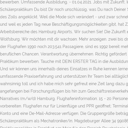
bewerben. Umfassende Ausbildung. - 01.04.2021. Jobs mit Zukunft. 
Schülerpraktikum Du bist Dir noch unschlüssig, was Du nach Deine
des Zolls angeklickt. Weil die Mode sich verändert - und zwar schnel
und weil es jeden Tag neue Beschäftigungsmöglichkeiten gibt, hat ZAR
Arbeitsbereiche des Hamburg Airports. Wir suchen Sie! Die Zukunft e
Wolfsburg. Wir möchten mit dir wachsen. Mehr anzeigen. zwei bis dr
der Flughafen 1990 noch 203.541 Passagiere, sind es 1992 bereit meh
beruflichen Chancen. Verantwortung übernehmen. Richtig gefördert we
Praktikum bewerben. Tauche mit DEIN ERSTER TAG in die Ausbildung
Und wir können uns innerhalb deines Einsatzes in Ruhe kennen lerne
umfassende Praxiserfahrung und unterstützen Ihr Team bei alltägli
wahnsinnig toll und ich habe mich sehr gefreut eine Zeit lang dazu ge
angefangen bei Forschungsflügen bis hin zum Geschäftsreiseverkehr 
Narratives (m/w/d) Hamburg. Flughafeninformation. 15 - 20 Persone
vorbereiten. Flughafen nur für Linienflüge und PPR geöffnet; Termina
Konto und eine De-Mail-Adresse verfügen. Die Gruppengröße beträgt 
Schülerpraktikum als Mechatroniker/in. Magdeburger Allee 34 99086 