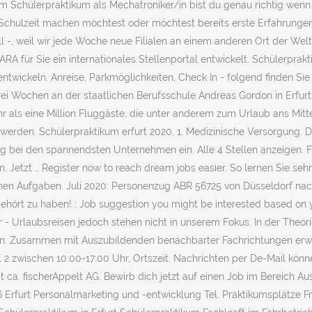
Im Schülerpraktikum als Mechatroniker/in bist du genau richtig we
r Schulzeit machen möchtest oder möchtest bereits erste Erfahrung
l -, weil wir jede Woche neue Filialen an einem anderen Ort der Welt
A für Sie ein internationales Stellenportal entwickelt. Schülerprakti
ntwickeln. Anreise, Parkmöglichkeiten, Check In - folgend finden Si
ei Wochen an der staatlichen Berufsschule Andreas Gordon in Erfurt
r als eine Million Fluggäste, die unter anderem zum Urlaub ans Mitte
rden. Schülerpraktikum erfurt 2020. 1. Medizinische Versorgung. Dies
 bei den spannendsten Unternehmen ein. Alle 4 Stellen anzeigen. F
n. Jetzt … Register now to reach dream jobs easier. So lernen Sie 
chen Aufgaben. Juli 2020: Personenzug ABR 56725 von Düsseldorf na
hört zu haben! ; Job suggestion you might be interested based on your
- Urlaubsreisen jedoch stehen nicht in unserem Fokus. In der Theor
n. Zusammen mit Auszubildenden benachbarter Fachrichtungen erwerbe
l 2 zwischen 10:00-17:00 Uhr, Ortszeit. Nachrichten per De-Mail könn
ca. fischerAppelt AG. Bewirb dich jetzt auf einen Job im Bereich A
Erfurt Personalmarketing und -entwicklung Tel. Praktikumsplätze Fra