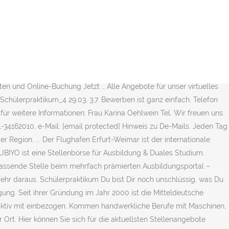
t)erf.aero. Hast Du ein Angebot zum Beispiel in Deiner Nähe gefunden,
rport bedeutet für uns, mit den besten Kollegen jeden Tag die Welt
e reale Arbeitswelt gewinnen. : 0361 564-1428 Fax: 0361 564-1434
 Ruhr. Dein Schülerpraktikum bei der Sparkasse - jetzt
e Grenzen & werden Sie stärker. Diese Job-ID brauchst Du später für
 Ausbildung, Praktikum oder Diplomarbeit am Flughafen Rostock.
oten und Online-Buchung Jetzt … Alle Angebote für unser virtuelles
Schülerpraktikum_4 29.03. 3,7. Bewerben ist ganz einfach. Telefon
für weitere Informationen: Frau Karina Oehlwein Tel. Wir freuen uns
61-34162010, e-Mail: [email protected] Hinweis zu De-Mails. Jeden Tag
r Region. ... Der Flughafen Erfurt-Weimar ist der internationale
UBIYO ist eine Stellenbörse für Ausbildung & Duales Studium.
passende Stelle beim mehrfach prämierten Ausbildungsportal –
 mehr daraus. Schülerpraktikum Du bist Dir noch unschlüssig, was Du
g. Seit ihrer Gründung im Jahr 2000 ist die Mitteldeutsche
 aktiv mit einbezogen. Kommen handwerkliche Berufe mit Maschinen,
Ort. Hier können Sie sich für die aktuellsten Stellenangebote