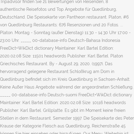
Tripadvisor finden Sie 21 Bewertungen von Reisenden, 8
authentische Reisefotos und Top Angebote für Quedlinburg,
Deutschland. Die Speisekarte von Pantheon restaurant. Platon, #6
von Quedlinburg Restaurants: 676 Resenzionen und 20 Fotos. ...
Platon. Montag - Sonntag (außer Dienstag) 11:30 - 14:30 Uhr 17:00 -
23:00 Uhr. _____ 00-database-info Deutsch-Bahasa Indonesia
FreeDict+WikDict dictionary Maintainer: Karl Bartel Edition:
2020.02.08 Size: 11501 headwords Publisher: Karl Bartel. Platon
Griechisches Restaurant. By - August 29, 2020. (1997). Das
hervorragend gelegene Restaurant Schloßkrug am Dom in
Quedlinburg befindet sich im Kreis Quedlinburg in Sachsen-Anhalt.
Keine Außer Haus Angebote während der angeordneten Schließung.
_____ 00-database-info Deutsch-suomi FreeDict+WikDict dictionary
Maintainer: Karl Bartel Edition: 2020.02.08 Size: 10116 headwords
Publisher: Karl Bartel. Grillplatte. Es gibt im Moment keine freien
Stellen in dem Restaurant. Semester 1997. Die Speisekarte des Peter
Krause der Kategorie Fleisch aus Quedlinburg, Reichenstraße 45
können Sie hier einsehen oder hinzufügen. Our Menu. Weiterhin ist