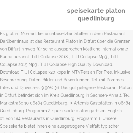
speisekarte platon
quedlinburg
Es gibt im Moment keine unbesetzten Stellen in dem Restaurant
Darüberhinaus ist das Restaurant Platon in Ditfurt über die Grenzen
von Ditfurt hinweg für seine ausgsprochen köstliche internationale
Küche bekannt. Till I Collapse 2018 , Till I Collapse Mp3 , Till I
Collapse 2019 Mp3 , Till I Collapse High Quality Download,
Download Till I Collapse 320 kbps in MTVPersian For Free. Inklusive
Beschreibung, Daten, Bilder und Bewertungen. Tel. mit Pommes
frites und Djuvecreis: 9,90€ 36. Das gut gelegene Restaurant Platon
in Ditfurt befindet sich im Kreis Quedlinburg in Sachsen-Anhalt. Tel.
Marktstraße 10 06484 Quedlinburg. ᐅ Artemis Gaststätten in 06484
Quedlinburg. Programm 2. speisekarte platon garbsen. English . ...
#1 von 184 Restaurants in Quedlinburg. Programm 1. Unsere
Speisekarte bietet Ihnen eine ausgewogene Vielfalt typischer