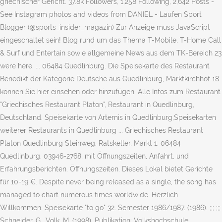
griechischer Gericht. 37.8k Followers, 1,258 Following, 2,642 Posts -
See Instagram photos and videos from DANIEL - Laufen Sport
Blogger (@sports_insider_magazin) Zur Anzeige muss JavaScript
eingeschaltet sein! Blog rund um das Thema T-Mobile, T-Home Call
& Surf und Entertain sowie allgemeine News aus dem TK-Bereich 23
were here. ... 06484 Quedlinburg. Die Speisekarte des Restaurant
Benedikt der Kategorie Deutsche aus Quedlinburg, Marktkirchhof 18
können Sie hier einsehen oder hinzufügen. Alle Infos zum Restaurant
"Griechisches Restaurant Platon", Restaurant in Quedlinburg,
Deutschland. Speisekarte von Artemis in Quedlinburg,Speisekarten
weiterer Restaurants in Quedlinburg ... Griechisches Restaurant
Platon Quedlinburg Steinweg. Ratskeller, Markt 1, 06484
Quedlinburg, 03946-2768, mit Öffnungszeiten, Anfahrt, und
Erfahrungsberichten. Öffnungszeiten. Dieses Lokal bietet Gerichte
für 10-19 €. Despite never being released as a single, the song has
managed to chart numerous times worldwide. Herzlich
Willkommen. Speisekarte "to go" 32. Semester 1986/1987. (1986). ;;; ;;;
Schneider, G., Volk, M. (1998). Publikation: Volkshochschule