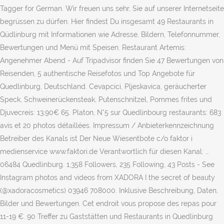
Tagger for German. Wir freuen uns sehr, Sie auf unserer Internetseite
begrüssen zu dürfen. Hier findest Du insgesamt 49 Restaurants in
Qüdlinburg mit Informationen wie Adresse, Bildern, Telefonnummer,
Bewertungen und Menü mit Speisen. Restaurant Artemis:
Angenehmer Abend - Auf Tripadvisor finden Sie 47 Bewertungen von
Reisenden, 5 authentische Reisefotos und Top Angebote für
Quedlinburg, Deutschland. Cevapcici, Pljeskavica, geräucherter
Speck, Schweinerückensteak, Putenschnitzel, Pommes frites und
Djuvecreis: 13,90€ 65. Platon, N°5 sur Quedlinbourg restaurants: 683
avis et 20 photos détaillées. Impressum / Anbieterkennzeichnung
Betreiber des Kanals ist Der Neue Wiesentbote c/o faktor i
medienservice www.faktori.de Verantwortlich für diesen Kanal: …
06484 Quedlinburg. 1,358 Followers, 235 Following, 43 Posts - See
Instagram photos and videos from XADORA I the secret of beauty
(@xadoracosmetics) 03946 708000. Inklusive Beschreibung, Daten,
Bilder und Bewertungen. Cet endroit vous propose des repas pour
11-19 €. 90 Treffer zu Gaststätten und Restaurants in Quedlinburg