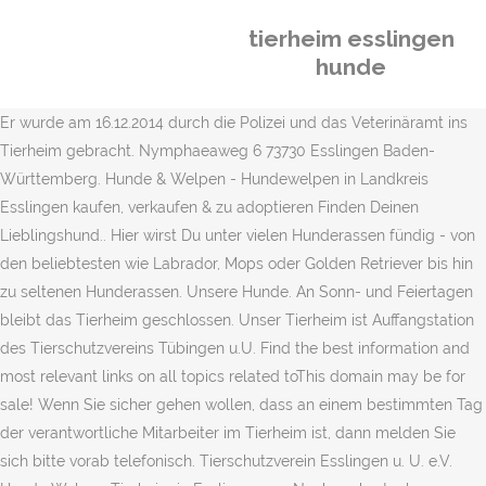
tierheim esslingen
hunde
Er wurde am 16.12.2014 durch die Polizei und das Veterinäramt ins
Tierheim gebracht. Nymphaeaweg 6 73730 Esslingen Baden-
Württemberg. Hunde & Welpen - Hundewelpen in Landkreis
Esslingen kaufen, verkaufen & zu adoptieren Finden Deinen
Lieblingshund.. Hier wirst Du unter vielen Hunderassen fündig - von
den beliebtesten wie Labrador, Mops oder Golden Retriever bis hin
zu seltenen Hunderassen. Unsere Hunde. An Sonn- und Feiertagen
bleibt das Tierheim geschlossen. Unser Tierheim ist Auffangstation
des Tierschutzvereins Tübingen u.U. Find the best information and
most relevant links on all topics related toThis domain may be for
sale! Wenn Sie sicher gehen wollen, dass an einem bestimmten Tag
der verantwortliche Mitarbeiter im Tierheim ist, dann melden Sie
sich bitte vorab telefonisch. Tierschutzverein Esslingen u. U. e.V.