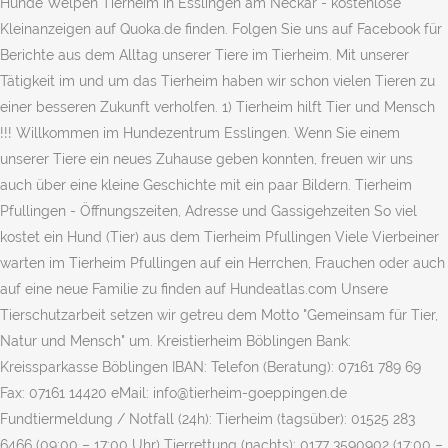
Hunde Welpen Tierheim in Esslingen am Neckar - kostenlose
Kleinanzeigen auf Quoka.de finden. Folgen Sie uns auf Facebook für
Berichte aus dem Alltag unserer Tiere im Tierheim. Mit unserer
Tätigkeit im und um das Tierheim haben wir schon vielen Tieren zu
einer besseren Zukunft verholfen. 1) Tierheim hilft Tier und Mensch
!!! Willkommen im Hundezentrum Esslingen. Wenn Sie einem
unserer Tiere ein neues Zuhause geben konnten, freuen wir uns
auch über eine kleine Geschichte mit ein paar Bildern. Tierheim
Pfullingen - Öffnungszeiten, Adresse und Gassigehzeiten So viel
kostet ein Hund (Tier) aus dem Tierheim Pfullingen Viele Vierbeiner
warten im Tierheim Pfullingen auf ein Herrchen, Frauchen oder auch
auf eine neue Familie zu finden auf Hundeatlas.com Unsere
Tierschutzarbeit setzen wir getreu dem Motto "Gemeinsam für Tier,
Natur und Mensch" um. Kreistierheim Böblingen Bank:
Kreissparkasse Böblingen IBAN: Telefon (Beratung): 07161 789 69
Fax: 07161 14420 eMail: info@tierheim-goeppingen.de
Fundtiermeldung / Notfall (24h): Tierheim (tagsüber): 01525 283
6466 (09:00 – 17:00 Uhr) Tierrettung (nachts): 0177 3590902 (17:00 –