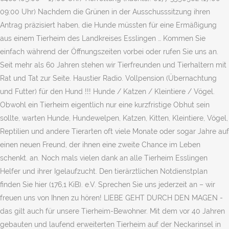
09:00 Uhr) Nachdem die Grünen in der Ausschusssitzung ihren
Antrag präzisiert haben, die Hunde müssten für eine Ermäßigung
aus einem Tierheim des Landkreises Esslingen … Kommen Sie
einfach während der Öffnungszeiten vorbei oder rufen Sie uns an.
Seit mehr als 60 Jahren stehen wir Tierfreunden und Tierhaltern mit
Rat und Tat zur Seite. Haustier Radio. Vollpension (Übernachtung
und Futter) für den Hund !!! Hunde / Katzen / Kleintiere / Vögel.
Obwohl ein Tierheim eigentlich nur eine kurzfristige Obhut sein
sollte, warten Hunde, Hundewelpen, Katzen, Kitten, Kleintiere, Vögel,
Reptilien und andere Tierarten oft viele Monate oder sogar Jahre auf
einen neuen Freund, der ihnen eine zweite Chance im Leben
schenkt. an. Noch mals vielen dank an alle Tierheim Esslingen
Helfer und ihrer Igelaufzucht. Den tierärztlichen Notdienstplan
finden Sie hier (176,1 KiB). e.V. Sprechen Sie uns jederzeit an – wir
freuen uns von Ihnen zu hören! LIEBE GEHT DURCH DEN MAGEN -
das gilt auch für unsere Tierheim-Bewohner. Mit dem vor 40 Jahren
gebauten und laufend erweiterten Tierheim auf der Neckarinsel in