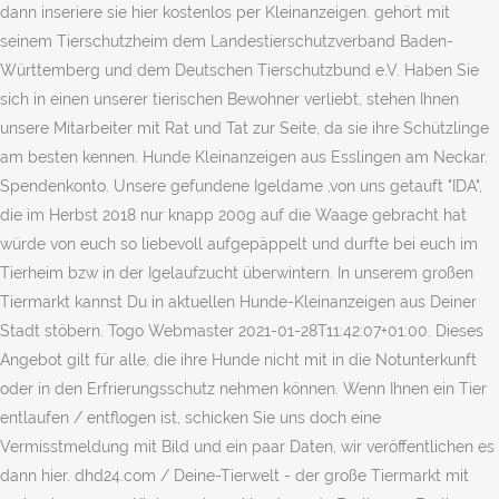
dann inseriere sie hier kostenlos per Kleinanzeigen. gehört mit
seinem Tierschutzheim dem Landestierschutzverband Baden-
Württemberg und dem Deutschen Tierschutzbund e.V. Haben Sie
sich in einen unserer tierischen Bewohner verliebt, stehen Ihnen
unsere Mitarbeiter mit Rat und Tat zur Seite, da sie ihre Schützlinge
am besten kennen. Hunde Kleinanzeigen aus Esslingen am Neckar.
Spendenkonto. Unsere gefundene Igeldame ,von uns getauft "IDA",
die im Herbst 2018 nur knapp 200g auf die Waage gebracht hat
würde von euch so liebevoll aufgepäppelt und durfte bei euch im
Tierheim bzw in der Igelaufzucht überwintern. In unserem großen
Tiermarkt kannst Du in aktuellen Hunde-Kleinanzeigen aus Deiner
Stadt stöbern. Togo Webmaster 2021-01-28T11:42:07+01:00. Dieses
Angebot gilt für alle, die ihre Hunde nicht mit in die Notunterkunft
oder in den Erfrierungsschutz nehmen können. Wenn Ihnen ein Tier
entlaufen / entflogen ist, schicken Sie uns doch eine
Vermisstmeldung mit Bild und ein paar Daten, wir veröffentlichen es
dann hier. dhd24.com / Deine-Tierwelt - der große Tiermarkt mit