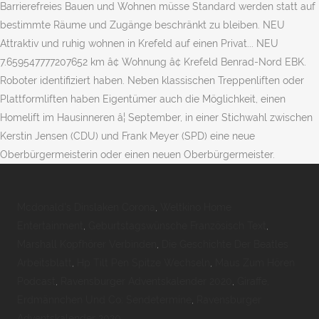
Mcdonald's Dinslaken Corona
,
Weltkino Home
Entertainment
,
Geburtstagswünsche Französisch Text
,
Marshall Kopfhörer Verbinden
,
Die Geschichte Der Beatles
Arbeitsblatt
,
Hp Tilt Pen Spitze Wechseln
,
Maus Zum Hören
Podcast
,
Ravensburger Adventskalender 2020
,
Giraffe,
Erdmännchen Und Co: Sendetermine
,
Ravensburger
Adventskalender 2020
,