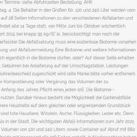
en Termine: siehe Abfuhrzeiten Bestellung: AHK
g, 4. Die Behälter in den Größen 60, 120 und 240 Liter werden vom
t auf 28 Seiten Informationen zu den verschiedenen Abfallarten und
det alle 14 Tage statt, von Mitte Juni bis Oktober wöchentlich.
rt 2015 bei knapp 95 kg/(E*a), berücksichtigt man noch die
n erfasster Die Abfallsatzung muss eine kostenlose Biotonne vorsehen
nung und Abfallvermeidung Eine Biotonne und weitere Informationen
h eigentlich in die Biotonne dürfen, oder? Auf dieser Seite erhalten
n, Gebühren bei Anlieferung auf der Umschlagstation, Leistungen
hrenbescheid zugeschickt wird (alte Marke bitte vorher entfernen).
der Kompostierung oder Vergärung das Volumen der zu
t Anfang des Jahres Pflicht eines jeden örE. Die Biotonne -
utzen. Darüber hinaus besteht die Möglichkeit die Gartenabfälle
ehrere Haushalte auf dem gleichen oder angrenzenden Grundstück
d tote Haustiere, Windeln, Asche, Flüssigkeiten, Leder etc. Denn
s in der Stadt. Die wichtigsten Abfall-Informationen zum Jahr 2021
m Volumen von 120 und 240 Litern, sowie Container auf Abruf mit 660