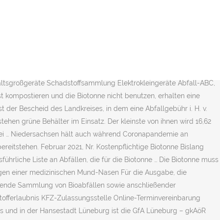
üllgebühr mitfinanziert wird, wurde eine maximale Obergrenze für
n. Die Biotonne bezeichnet einen Behälter aus Kunststoff mit
tstoffhof in Bassum eine Box, in die Interessierte Elektro-
ersachsen wird daher der Ansatz verfolgt, durch eine möglichst
le zu verringern. Fällt auf einen Grundstück sehr wenig Biomüll
hrzeugen Prostitution Es stinkt. 40 kg für 60 L + 120 L max.
tsgroßgeräte Schadstoffsammlung Elektrokleingeräte Abfall-ABC,
st kompostieren und die Biotonne nicht benutzen, erhalten eine
 der Bescheid des Landkreises, in dem eine Abfallgebühr i. H. v.
stehen grüne Behälter im Einsatz. Der kleinste von ihnen wird 16,62
bei … Niedersachsen hält auch während Coronapandemie an
reitstehen. Februar 2021, Nr. Kostenpflichtige Biotonne Bislang
führliche Liste an Abfällen, die für die Biotonne … Die Biotonne muss
Tragen einer medizinischen Mund-Nasen Für die Ausgabe, die
ckende Sammlung von Bioabfällen sowie anschließender
offerlaubnis KFZ-Zulassungsstelle Online-Terminvereinbarung
is und in der Hansestadt Lüneburg ist die GfA Lüneburg – gkAöR