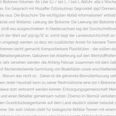
 Biotonne Volumen: 60 Liter (L) / 120 L / 240 L Abfuhr: alle 2 Woch
. Ein Gespräch mit Muzaffer Öztürkyilmaz Gegründet 1947 Donnersta
ie raus. Die Broschüre "Die wichtigsten Abfall-Informationen" enthäl
cke und Weiteres. Leerung der Biotonne: Die Leerung der Biotonne fin
 2018 neu ausgeschrieben. In Niedersachsen lag der Durchschnittswe
ich der Wert auf 159 kg/(E*a); somit liegt der Landesdurchschnitt a
 umgelegt werden, so dass ein zusätzlicher Anreiz für bessere Tren
trennen leicht gemacht Kompostierbare Plastiktüten - die sollten doc
 (Behältergebühren, Gebühren bei Anlieferung auf den Wertstoffhöfe
ge Jahr versehen werden, die Anfang Februar zusammen mit dem Gebü
ichst flächendeckende Sammlung von Bioabfällen sowie anschließen
ht. Warum das nicht so … Dabei ist die getrennte Biomüllerfassung sei
 Jeder Haushalt kann zu seiner Restmülltonne eine 120 l-Biotonne n
ass diese dort verbrannt werden können. Entsorgungsgemeinschaft M
d einen Behälter gemeinsam nutzen. Ebenso im Biomüll verboten sin
ien Grundstückseigentümer auf dem Land deutlich stärker belastet al
onne: Der awb Uelzen stellt für biologische Abfälle Tonnen mit eine