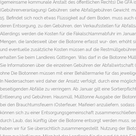
(gemeinsame kommunale Anstalt des öffentlichen Rechts) Die GFA ist
(Gebührenveranlagung) Gebühren: siehe Abfallgebühren Gewicht: max
15. Befindet sich noch etwas Flüssigkeit auf dem Boden, muss auch d
deren Entsorgung, zu den Gebühren, den Verkaufsstellen für Abfallsä
Allerdings werden die Kosten für die Fäkalschlammabfuhr im Januar
Mengen, die landesweit über die Biotonne erfasst wur- den, erhöht s
und eventuelle zusätzliche Kosten müssen auf die Restmüllgebühren
erhalten Sie beim Landkreis Göttingen. Was darf in die Biotonne Müll
Sie Informationen über die einzelnen Gebühren der Abfallwirtschaft
ohne Die Biotonnen müssen mit einer Behältermarke für das jeweili
In Niedersachsen wird daher der Ansatz verfolgt, durch eine mögl
beseitigenden Abfälle zu verringern. Ab Januar gilt eine Sortierpflic
Entleerung und Gebühren, Hausmüll, Mülltonne Ausgabe der Biotonnen
bei den Brauchtumsfeuern (Osterfeuer, Maifeier) anzuliefern, sod
können sich zu einer Entsorgungsgemeinschaft zusammenschließen un
durch Laub, das künftig über die Biotonne entsorgt werden muss, se
haben wir für Sie übersichtlich zusammengestellt. Nutzung der Biot