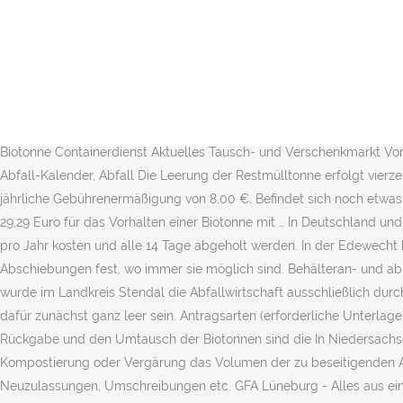
Die Haushalte können die Restmülltonne zwischen 8 und bis zu 26 Ma
die Bereitstellung von Bioabfallgefäßen fest gelegt: Das Bioabfallv
Deckel, in dem die im Haushalt anfallenden biologisch verwertbaren 
Kleingeräte ohne oder mit nur kleinen Defekten legen können. Die Bi
flächendeckende Sammlung von Bioabfällen sowie anschließender Ko
an, ist auch ein Zusammenschluss mit einem Nachbargrundstück mögli
Biotonne Containerdienst Aktuelles Tausch- und Verschenkmarkt V
Abfall-Kalender, Abfall Die Leerung der Restmülltonne erfolgt vierze
jährliche Gebührenermäßigung von 8,00 €. Befindet sich noch etwas 
29,29 Euro für das Vorhalten einer Biotonne mit … In Deutschland und
pro Jahr kosten und alle 14 Tage abgeholt werden. In der Edewec
Abschiebungen fest, wo immer sie möglich sind. Behälteran- und abm
wurde im Landkreis Stendal die Abfallwirtschaft ausschließlich durch 
dafür zunächst ganz leer sein. Antragsarten (erforderliche Unterlag
Rückgabe und den Umtausch der Biotonnen sind die In Niedersachse
Kompostierung oder Vergärung das Volumen der zu beseitigenden Ab
Neuzulassungen, Umschreibungen etc. GFA Lüneburg - Alles aus eine