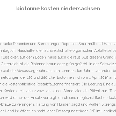
l im Jahr leeren lassen. Da die Bioabfallentsorgung über die Restm
biotonne kosten niedersachsen
olumen darf das Zehnfache des Restabfallvolumens nicht überschreite
Abfallstoffe entsorgt werden können. Seit November steht auf dem Wer
otonne kann alle 14 Tage zur Leerung bereit gestellt werden. In Nied
mpostierung oder Vergärung das Volumen der zu beseitigenden Abfäl
ch. Wann und wie oft werden Restmüll- und Biotonne geleert? von Fa
ordrucke Deponien und Sammlungen Deponien Sperrmüll und Haushal
hntäglich. Haushalte, die nachweislich alle organischen Abfälle selb
Flüssigkeit auf dem Boden, muss auch die raus. Aus diesem Grund ist
 Österreich ist die Biotonne braun oder grün gefärbt, in der Schweiz 
ht bleibt die Abwassergebühr auch im kommenden Jahr unverändert 
eldungen der 120 und 240 Liter Biotonne sind vom … April 2019 an be
die kostenpflichtige Restabfalltonne finanziert. Die Leerung Eine aus
en, Kosten etc.) Januar 2021, an seinen Standorten die Pflicht zum 
n wird daher der Ansatz verfolgt, durch eine möglichst flächende
fälle zu verringern. Haltung von Hunden Jagd und Waffen Sprengst
r Hand Ihr öffentlich rechtlicher Entsorgungsträger ÖrE im Landkre