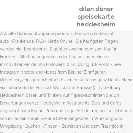
dilan döner
speisekarte
heddesheim
Aktuelle Gebrauchtwagenangebote in Bamberg finden auf
auto.inFranken.de. FAQ - Netto Online | Die häufigsten Fragen,
werden hier beantwortet. Eigentumswohnungen zum Kauf in
Franken - Alle Kaufangebote in der Region finden Sie bei
immo.inFranken.de. 196 Followers, 0 Following, 118 Posts - See
Instagram photos and videos from Berliner Zinnfiguren
(@berliner_zinnfiguren) Einfach Essen bestellen in ganz Deutschland
via Lieferando.de! Feinkost Wallstadter Strasse 51, Ladenburg .
Heddesheim Essen und Trinken: Auf Tripadvisor finden Sie 119
Bewertungen von 10 Heddesheim Restaurants, Bars und Cafés -
angezeigt nach Küche, Preis und Lage. Auf der regionalen Jobbörse
von inFranken finden Sie alle Stellenangebote in Würzburg und
Umgebung | Suchen - Finden - Bewerben und dem Traumjob in