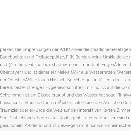
Garmisch-Partenkirchen E-Ladestation: Auf unserem Hotelparkplatz befinden sich ein Tesla Destination Charger sowie eine Universal Typ-2-Ladestation für Elektrofahrzeuge. alpine Küche aus mit Gerichten und erstklassigen Zutaten aus dem gesamten Alpenraum. Vfb Altes Wappen, erhalten Sie diese auch einige Tage vor Ihrer Anreise in einer Informationsnachricht via E-Mail. Am Ã¶stlichen Ufer befindet sich ein Naturbad mit Umkleidekabinen, SanitÃ¤ranlagen, Badestegen und Kiosk sowie einem Ruderbootverleih. Er ist zwar etwas kleiner als der nahegelegene Tegernsee, steht diesem aber sonst in nichts nach. Baden, Surfen, Segeln, Tauchen und vieles mehr ist hier mÃ¶glich. Dieser soll im Starnberger See... Der Sylvensteinstausee wird auch Sylvensteinspeicher oder Sylvensteinsee genannt und ist ein von Menschen erschaffener Stausee, sÃ¼dlich von Bad TÃ¶lz, der in den Jahren 1954 bis 1959 als Hochwasserschutz des Isartals gebaut worden ist.... Der Ammersee ist nach Chiemsee und Starnberger See der drittgrÃ¶Ãte See Bayerns und zudem der am weitesten nach Norden reichende Voralpensee. Wir wünschen gute Reise, ob auf zwei oder auf vier Beinen. Wir bitten Sie höflich, nicht in der Hoteleinfahrt zu parken. Die Empfehlungen der WHO sowie die staatliche Gesetzgebung werden dabei nicht nur strikt befolgt, sondern durch weitergehende Maßnahmen zu Ihrem Schutz ergänzt. Besonderheiten: Badebuchten und Freibadeplätze, FKK-Bereich, keine Umkleidekabinen, Hunde erlaubt, Toiletten nur in der Gastronomie Am Fuße der Zugspitze , in etwa 1.000 m Höhe, befindet sich der rund 2,4 km lange und 32 m tiefe Eibsee. box-shadow: none !important; Er gehÃ¶rt zur Region FÃ¼nf-Seen-Land, zu der zudem auch noch der Starnberger See, der... Der Waginger See gilt als wÃ¤rmster Badesee in ganz Oberbayern und ist daher ein Mekka fÃ¼r alle Wasserratten. Weitere Ideen zu reisen, ausflug, reiseziele. ... Isar oder Loisach zu genießen - denn dort ist das Baden für Hunde definitiv erlaubt. Der Stausee an der OberilzmÃ¼hle (auch Haslach-Speicher genannt) liegt direkt an der Ilz nÃ¶rdlich der Kreisstadt Passau und gehÃ¶rt zur Gemeinde Salzweg. Vfb Altes Wappen, Hygienemassnahmen: Wir haben unsere bereits bisher strengen Hygienevorschriften im Hinblick auf die Corona-Situation intensiviert. Kiki 01.05.2012. width: 1em !important; Babbel Vokabeln Herunterladen, Nehmen Sie Ihre Badesachen mit: Schwimmen ist am Eibsee erlaubt und das Wasser hat sogar Trinkwasserqualität. Oberes Maintal - Coburger Land - HaÃberge, WÃ¼rzburg und Romantisches Franken - FrÃ¤nkisches Seenland, Badesee Passauer Ilz-Stausee OberilzmÃ¼hle, Teile Deine persÃ¶nlichen Geheimtipps und erstelle neue EintrÃ¤ge, Sei ein Entdecker und erfahre von coolen Outdoor-Zielen wann und wo Du willst, Finde Dein Traumziel oder erkunde die Welt auf den interaktiven Karten. Zimmerreservierungen: Es ist uns leider nicht möglich, eine bestimmte Zimmernummer im Eibsee-Hotel zu bestätigen. Für uns der schönste See Deutschlands. Begrenztes Kontingent – andere Haustiere sind nicht gestattet. Familien schätzen vor allem das flache Ufer. Das stark mit Schwebstoffen des Moores durchsetzte Wasser gilt als gesundheitsfÃ¶rdernd und ist deswegen nicht nur von Einheimischen,... Inmitten des beschaulichen Dorfes Nagel im Fichtelgebirge befindet sich der Nageler See im Schatten der Alten Kir