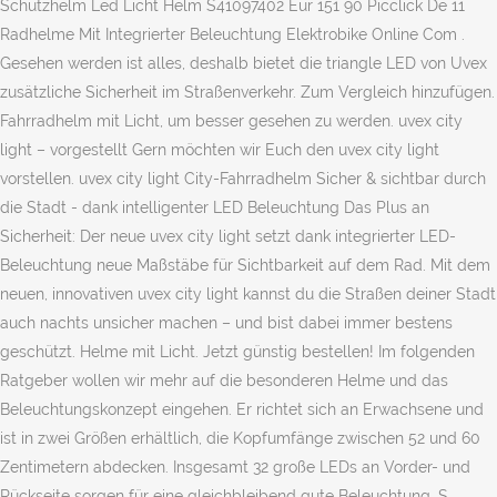
Schutzhelm Led Licht Helm S41097402 Eur 151 90 Picclick De 11
Radhelme Mit Integrierter Beleuchtung Elektrobike Online Com .
Gesehen werden ist alles, deshalb bietet die triangle LED von Uvex
zusätzliche Sicherheit im Straßenverkehr. Zum Vergleich hinzufügen.
Fahrradhelm mit Licht, um besser gesehen zu werden. uvex city
light – vorgestellt Gern möchten wir Euch den uvex city light
vorstellen. uvex city light City-Fahrradhelm Sicher & sichtbar durch
die Stadt - dank intelligenter LED Beleuchtung Das Plus an
Sicherheit: Der neue uvex city light setzt dank integrierter LED-
Beleuchtung neue Maßstäbe für Sichtbarkeit auf dem Rad. Mit dem
neuen, innovativen uvex city light kannst du die Straßen deiner Stadt
auch nachts unsicher machen – und bist dabei immer bestens
geschützt. Helme mit Licht. Jetzt günstig bestellen! Im folgenden
Ratgeber wollen wir mehr auf die besonderen Helme und das
Beleuchtungskonzept eingehen. Er richtet sich an Erwachsene und
ist in zwei Größen erhältlich, die Kopfumfänge zwischen 52 und 60
Zentimetern abdecken. Insgesamt 32 große LEDs an Vorder- und
Rückseite sorgen für eine gleichbleibend gute Beleuchtung. S