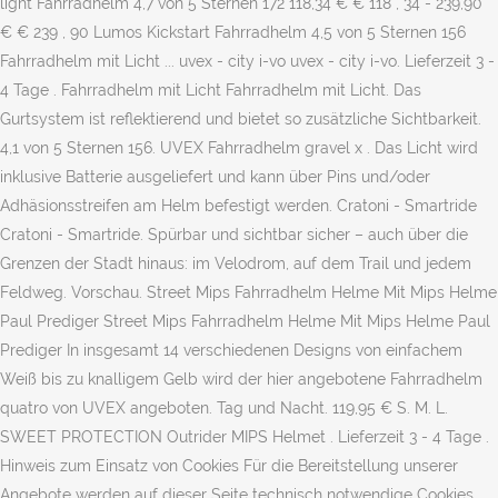
light Fahrradhelm 4,7 von 5 Sternen 172 118,34 € € 118 , 34 - 239,90
€ € 239 , 90 Lumos Kickstart Fahrradhelm 4,5 von 5 Sternen 156
Fahrradhelm mit Licht ... uvex - city i-vo uvex - city i-vo. Lieferzeit 3 -
4 Tage . Fahrradhelm mit Licht Fahrradhelm mit Licht. Das
Gurtsystem ist reflektierend und bietet so zusätzliche Sichtbarkeit.
4,1 von 5 Sternen 156. UVEX Fahrradhelm gravel x . Das Licht wird
inklusive Batterie ausgeliefert und kann über Pins und/oder
Adhäsionsstreifen am Helm befestigt werden. Cratoni - Smartride
Cratoni - Smartride. Spürbar und sichtbar sicher – auch über die
Grenzen der Stadt hinaus: im Velodrom, auf dem Trail und jedem
Feldweg. Vorschau. Street Mips Fahrradhelm Helme Mit Mips Helme
Paul Prediger Street Mips Fahrradhelm Helme Mit Mips Helme Paul
Prediger In insgesamt 14 verschiedenen Designs von einfachem
Weiß bis zu knalligem Gelb wird der hier angebotene Fahrradhelm
quatro von UVEX angeboten. Tag und Nacht. 119,95 € S. M. L.
SWEET PROTECTION Outrider MIPS Helmet . Lieferzeit 3 - 4 Tage .
Hinweis zum Einsatz von Cookies Für die Bereitstellung unserer
Angebote werden auf dieser Seite technisch notwendige Cookies