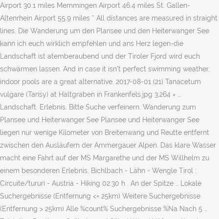
Airport 30.1 miles Memmingen Airport 46.4 miles St. Gallen-
Altenrhein Airport 55.9 miles * All distances are measured in straight
lines. Die Wanderung um den Plansee und den Heiterwanger See
kann ich euch wirklich empfehlen und ans Herz legen-die
Landschaft ist atemberaubend und der Tiroler Fjord wird euch
schwärmen lassen. And in case it isn’t perfect swimming weather,
indoor pools are a great alternative. 2017-08-01 (21) Tanacetum
vulgare (Tansy) at Haltgraben in Frankenfels.jpg 3,264 × …
Landschaft. Erlebnis. Bitte Suche verfeinern. Wanderung zum
Plansee und Heiterwanger See Plansee und Heiterwanger See
liegen nur wenige Kilometer von Breitenwang und Reutte entfernt
zwischen den Ausläufern der Ammergauer Alpen. Das klare Wasser
macht eine Fahrt auf der MS Margarethe und der MS Willhelm zu
einem besonderen Erlebnis. Bichlbach - Lähn - Wengle Tirol :
Circuite/tururi - Austria - Hiking 02:30 h . An der Spitze … Lokale
Suchergebnisse (Entfernung <= 25km) Weitere Suchergebnisse
(Entfernung > 25km) Alle %count% Suchergebnisse %Na Nach 5 …