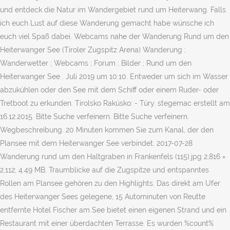
und entdeck die Natur im Wandergebiet rund um Heiterwang. Falls
ich euch Lust auf diese Wanderung gemacht habe wünsche ich
euch viel Spaß dabei. Webcams nahe der Wanderung Rund um den
Heiterwanger See (Tiroler Zugspitz Arena) Wanderung ;
Wanderwetter ; Webcams ; Forum ; Bilder ; Rund um den
Heiterwanger See . Juli 2019 um 10:10. Entweder um sich im Wasser
abzukühlen oder den See mit dem Schiff oder einem Ruder- oder
Tretboot zu erkunden. Tirolsko Rakúsko: - Túry. stegemac erstellt am
16.12.2015. Bitte Suche verfeinern. Bitte Suche verfeinern.
Wegbeschreibung. 20 Minuten kommen Sie zum Kanal, der den
Plansee mit dem Heiterwanger See verbindet. 2017-07-28
Wanderung rund um den Haltgraben in Frankenfels (115).jpg 2,816 ×
2,112; 4.49 MB. Traumblicke auf die Zugspitze und entspanntes
Rollen am Plansee gehören zu den Highlights. Das direkt am Ufer
des Heiterwanger Sees gelegene, 15 Autominuten von Reutte
entfernte Hotel Fischer am See bietet einen eigenen Strand und ein
Restaurant mit einer überdachten Terrasse. Es wurden %count%