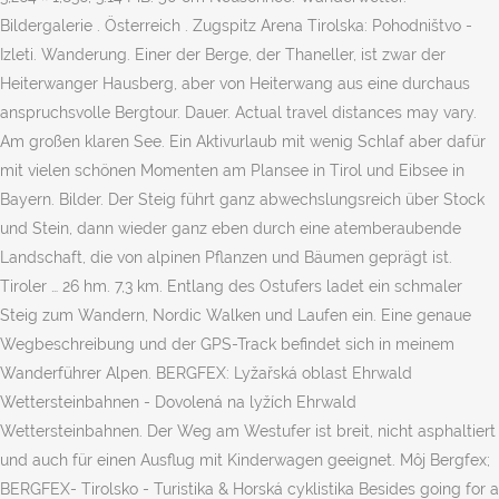
Bildergalerie . Österreich . Zugspitz Arena Tirolska: Pohodništvo -
Izleti. Wanderung. Einer der Berge, der Thaneller, ist zwar der
Heiterwanger Hausberg, aber von Heiterwang aus eine durchaus
anspruchsvolle Bergtour. Dauer. Actual travel distances may vary.
Am großen klaren See. Ein Aktivurlaub mit wenig Schlaf aber dafür
mit vielen schönen Momenten am Plansee in Tirol und Eibsee in
Bayern. Bilder. Der Steig führt ganz abwechslungsreich über Stock
und Stein, dann wieder ganz eben durch eine atemberaubende
Landschaft, die von alpinen Pflanzen und Bäumen geprägt ist.
Tiroler … 26 hm. 7,3 km. Entlang des Ostufers ladet ein schmaler
Steig zum Wandern, Nordic Walken und Laufen ein. Eine genaue
Wegbeschreibung und der GPS-Track befindet sich in meinem
Wanderführer Alpen. BERGFEX: Lyžařská oblast Ehrwald
Wettersteinbahnen - Dovolená na lyžích Ehrwald
Wettersteinbahnen. Der Weg am Westufer ist breit, nicht asphaltiert
und auch für einen Ausflug mit Kinderwagen geeignet. Môj Bergfex;
BERGFEX- Tirolsko - Turistika & Horská cyklistika Besides going for a