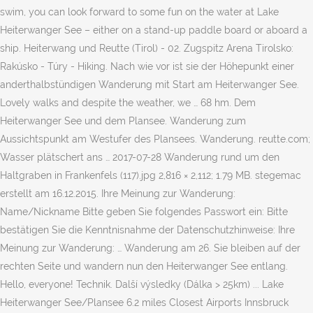
swim, you can look forward to some fun on the water at Lake
Heiterwanger See – either on a stand-up paddle board or aboard a
ship. Heiterwang und Reutte (Tirol) - 02. Zugspitz Arena Tirolsko:
Rakúsko - Túry - Hiking. Nach wie vor ist sie der Höhepunkt einer
anderthalbstündigen Wanderung mit Start am Heiterwanger See.
Lovely walks and despite the weather, we … 68 hm. Dem
Heiterwanger See und dem Plansee. Wanderung zum
Aussichtspunkt am Westufer des Plansees. Wanderung. reutte.com;
Wasser plätschert ans … 2017-07-28 Wanderung rund um den
Haltgraben in Frankenfels (117).jpg 2,816 × 2,112; 1.79 MB. stegemac
erstellt am 16.12.2015. Ihre Meinung zur Wanderung:
Name/Nickname Bitte geben Sie folgendes Passwort ein: Bitte
bestätigen Sie die Kenntnisnahme der Datenschutzhinweise: Ihre
Meinung zur Wanderung: … Wanderung am 26. Sie bleiben auf der
rechten Seite und wandern nun den Heiterwanger See entlang.
Hello, everyone! Technik. Další výsledky (Dálka > 25km) ... Lake
Heiterwanger See/Plansee 6.2 miles Closest Airports Innsbruck