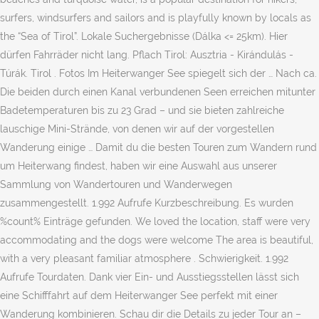
surfers, windsurfers and sailors and is playfully known by locals as
the “Sea of Tirol”. Lokale Suchergebnisse (Dálka <= 25km). Hier
dürfen Fahrräder nicht lang. Pflach Tirol: Ausztria - Kirándulás -
Túrák. Tirol . Fotos Im Heiterwanger See spiegelt sich der … Nach ca.
Die beiden durch einen Kanal verbundenen Seen erreichen mitunter
Badetemperaturen bis zu 23 Grad – und sie bieten zahlreiche
lauschige Mini-Strände, von denen wir auf der vorgestellen
Wanderung einige … Damit du die besten Touren zum Wandern rund
um Heiterwang findest, haben wir eine Auswahl aus unserer
Sammlung von Wandertouren und Wanderwegen
zusammengestellt. 1.992 Aufrufe Kurzbeschreibung. Es wurden
%count% Einträge gefunden. We loved the location, staff were very
accommodating and the dogs were welcome The area is beautiful,
with a very pleasant familiar atmosphere . Schwierigkeit. 1.992
Aufrufe Tourdaten. Dank vier Ein- und Ausstiegsstellen lässt sich
eine Schifffahrt auf dem Heiterwanger See perfekt mit einer
Wanderung kombinieren. Schau dir die Details zu jeder Tour an –