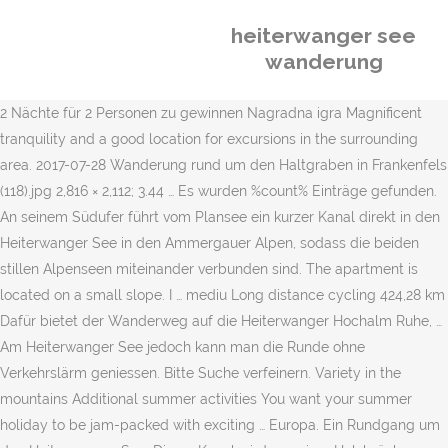
heiterwanger see
wanderung
2 Nächte für 2 Personen zu gewinnen Nagradna igra Magnificent
tranquility and a good location for excursions in the surrounding
area. 2017-07-28 Wanderung rund um den Haltgraben in Frankenfels
(118).jpg 2,816 × 2,112; 3.44 … Es wurden %count% Einträge gefunden.
An seinem Südufer führt vom Plansee ein kurzer Kanal direkt in den
Heiterwanger See in den Ammergauer Alpen, sodass die beiden
stillen Alpenseen miteinander verbunden sind. The apartment is
located on a small slope. I … mediu Long distance cycling 424,28 km
Dafür bietet der Wanderweg auf die Heiterwanger Hochalm Ruhe, …
Am Heiterwanger See jedoch kann man die Runde ohne
Verkehrslärm geniessen. Bitte Suche verfeinern. Variety in the
mountains Additional summer activities You want your summer
holiday to be jam-packed with exciting … Europa. Ein Rundgang um