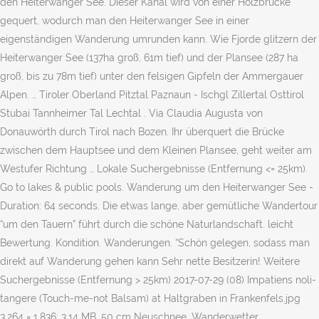
den Heiterwanger See. Dieser Kanal wird von einer Holzbrücke
gequert, wodurch man den Heiterwanger See in einer
eigenständigen Wanderung umrunden kann. Wie Fjorde glitzern der
Heiterwanger See (137ha groß, 61m tief) und der Plansee (287 ha
groß, bis zu 78m tief) unter den felsigen Gipfeln der Ammergauer
Alpen. … Tiroler Oberland Pitztal Paznaun - Ischgl Zillertal Osttirol
Stubai Tannheimer Tal Lechtal . Via Claudia Augusta von
Donauwörth durch Tirol nach Bozen. Ihr überquert die Brücke
zwischen dem Hauptsee und dem Kleinen Plansee, geht weiter am
Westufer Richtung … Lokale Suchergebnisse (Entfernung <= 25km).
Go to lakes & public pools. Wanderung um den Heiterwanger See -
Duration: 64 seconds. Die etwas lange, aber gemütliche Wandertour
“um den Tauern” führt durch die schöne Naturlandschaft. leicht
Bewertung. Kondition. Wanderungen. “Schön gelegen, sodass man
direkt auf Wanderung gehen kann Sehr nette Besitzerin! Weitere
Suchergebnisse (Entfernung > 25km) 2017-07-29 (08) Impatiens noli-
tangere (Touch-me-not Balsam) at Haltgraben in Frankenfels.jpg
3,264 × 1,836; 3.14 MB. 50 cm Neuschnee. Wanderwetter.