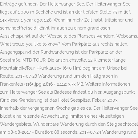
Einträge gefunden. Der Heiterwanger See. Der Heiterwanger See
liegt auf 1.000 m Seehöhe und ist an der tiefsten Stelle 75 m tief.
143 views; 1 year ago; 1:28. Wenn ihr mehr Zeit habt, trittsicher und
schwindelfrei seid, könnt ihr auch zu einem grandiosen
Aussichtspunkt auf der Westseite des Plansees wandern. Webcams.
What would you like to know? Vom Parkplatz aus rechts halten.
Ausgangspunkt der Rundwanderung ist der Parkplatz an der
Seestraße. MTB-TOUR: Die anspruchsvolle, 22 Kilometer lange
MountainbikeTour »Kuhklause« (640 Hm) beginnt am Urisee bei
Reutte. 2017-07-28 Wanderung rund um den Haltgraben in
Frankenfels (116) .jpg 2,816 × 2,112; 3.73 MB. Weitere Informationen
zum Heiterwanger See als Badesee findest du hier. Ausgangspunkt
für diese Wanderung ist das Hotel Seespitze. Febuar 2003.
Innerhalb der vergangenen Woche gab es ca. Der Heiterwanger See
bildet eine reizende Abwechslung inmitten eines vielseiteigen
Wandergebiets. Wunderbare Wanderung durch den Steigbachtobel
am 08-08-2017 - Duration: 88 seconds. 2017-07-29 Wanderung rund