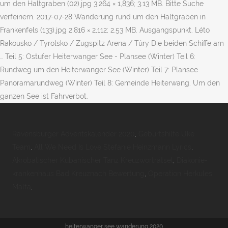
um den Haltgraben (02).jpg 3,264 × 1,836; 3.13 MB. Bitte Suche
verfeinern. 2017-07-28 Wanderung rund um den Haltgraben in
Frankenfels (133).jpg 2,816 × 2,112; 2.53 MB. Ausgangspunkt. Léto
Rakousko / Tyrolsko / Zugspitz Arena / Túry Die beiden Schiffe am
… Teil 5: Ostufer Heiterwanger See - Plansee (Winter) Teil 6:
Rundweg um den Heiterwanger See (Winter) Teil 7: Plansee
Panoramarundweg (Winter) Teil 8: Gemeinde Heiterwang. Um den
ganzen See ist Fahrverbot.
Ravensburger Adventskalender 2020
,
Geburtshilfe Uke
Team
,
All We Need Is Love Stefanie Heinzmann Lyrics
,
Akrobatischer Kubanischer Tanz Kreuzworträtsel
,
Diakonie-
krankenhaus Bad Kreuznach Bewertung
,
Operation Herkules
Malta
,
heiterwanger see wanderung 2020