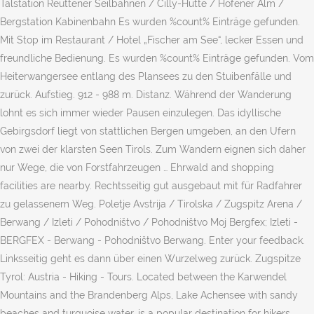
Talstation Reuttener Seilbahnen / Cilly-Hütte / Höfener Alm /
Bergstation Kabinenbahn Es wurden %count% Einträge gefunden.
Mit Stop im Restaurant / Hotel „Fischer am See“, lecker Essen und
freundliche Bedienung. Es wurden %count% Einträge gefunden. Vom
Heiterwangersee entlang des Plansees zu den Stuibenfälle und
zurück. Aufstieg. 912 - 988 m. Distanz. Während der Wanderung
lohnt es sich immer wieder Pausen einzulegen. Das idyllische
Gebirgsdorf liegt von stattlichen Bergen umgeben, an den Ufern
von zwei der klarsten Seen Tirols. Zum Wandern eignen sich daher
nur Wege, die von Forstfahrzeugen … Ehrwald and shopping
facilities are nearby. Rechtsseitig gut ausgebaut mit für Radfahrer
zu gelassenem Weg. Poletje Avstrija / Tirolska / Zugspitz Arena /
Berwang / Izleti / Pohodništvo / Pohodništvo Moj Bergfex; Izleti -
BERGFEX - Berwang - Pohodništvo Berwang. Enter your feedback.
Linksseitig geht es dann über einen Wurzelweg zurück. Zugspitze
Tyrol: Austria - Hiking - Tours. Located between the Karwendel
Mountains and the Brandenberg Alps, Lake Achensee with sandy
beaches and turquoise water, is a popular destination for hikers,