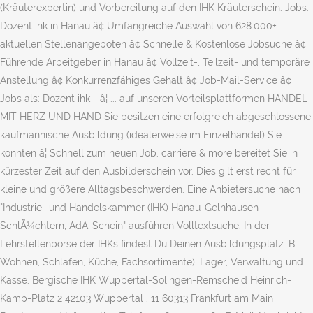
(Kräuterexpertin) und Vorbereitung auf den IHK Kräuterschein. Jobs:
Dozent ihk in Hanau â¢ Umfangreiche Auswahl von 628.000+
aktuellen Stellenangeboten â¢ Schnelle & Kostenlose Jobsuche â¢
Führende Arbeitgeber in Hanau â¢ Vollzeit-, Teilzeit- und temporäre
Anstellung â¢ Konkurrenzfähiges Gehalt â¢ Job-Mail-Service â¢
Jobs als: Dozent ihk - â¦ ... auf unseren Vorteilsplattformen HANDEL
MIT HERZ UND HAND Sie besitzen eine erfolgreich abgeschlossene
kaufmännische Ausbildung (idealerweise im Einzelhandel) Sie
konnten â¦ Schnell zum neuen Job. carriere & more bereitet Sie in
kürzester Zeit auf den Ausbilderschein vor. Dies gilt erst recht für
kleine und größere Alltagsbeschwerden. Eine Anbietersuche nach
"Industrie- und Handelskammer (IHK) Hanau-Gelnhausen-
SchlÃ¼chtern, AdA-Schein" ausführen Volltextsuche. In der
Lehrstellenbörse der IHKs findest Du Deinen Ausbildungsplatz. B.
Wohnen, Schlafen, Küche, Fachsortimente), Lager, Verwaltung und
Kasse. Bergische IHK Wuppertal-Solingen-Remscheid Heinrich-
Kamp-Platz 2 42103 Wuppertal . 11 60313 Frankfurt am Main