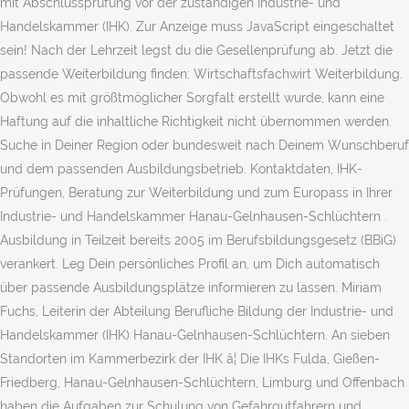
mit Abschlussprüfung vor der zuständigen Industrie- und
Handelskammer (IHK). Zur Anzeige muss JavaScript eingeschaltet
sein! Nach der Lehrzeit legst du die Gesellenprüfung ab. Jetzt die
passende Weiterbildung finden: Wirtschaftsfachwirt Weiterbildung.
Obwohl es mit größtmöglicher Sorgfalt erstellt wurde, kann eine
Haftung auf die inhaltliche Richtigkeit nicht übernommen werden.
Suche in Deiner Region oder bundesweit nach Deinem Wunschberuf
und dem passenden Ausbildungsbetrieb. Kontaktdaten, IHK-
Prüfungen, Beratung zur Weiterbildung und zum Europass in Ihrer
Industrie- und Handelskammer Hanau-Gelnhausen-Schlüchtern .
Ausbildung in Teilzeit bereits 2005 im Berufsbildungsgesetz (BBiG)
verankert. Leg Dein persönliches Profil an, um Dich automatisch
über passende Ausbildungsplätze informieren zu lassen. Miriam
Fuchs, Leiterin der Abteilung Berufliche Bildung der Industrie- und
Handelskammer (IHK) Hanau-Gelnhausen-Schlüchtern. An sieben
Standorten im Kammerbezirk der IHK â¦ Die IHKs Fulda, Gießen-
Friedberg, Hanau-Gelnhausen-Schlüchtern, Limburg und Offenbach
haben die Aufgaben zur Schulung von Gefahrgutfahrern und