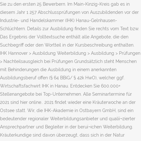
Sie zu den ersten 25 Bewerbern. Im Main-Kinzig-Kreis gab es in
diesem Jahr 1 257 Abschlussprüfungen von Auszubildenden vor der
Industrie- und Handelskammer (IHK) Hanau-Gelnhausen-
Schlüchtern. Details zur Ausbildung finden Sie rechts vom Text bzw.
Das Ergebnis der Volltextsuche enthält alle Angebote, die den
Suchbegriff oder den Wortteil in der Kursbeschreibung enthalten.
IHK Hannover > Ausbildung Weiterbildung > Ausbildung > Prüfungen
> Nachteilsausgleich bei Prüfungen Grundsätzlich steht Menschen
mit Behinderungen die Ausbildung in einem anerkannten
Ausbildungsberuf offen (§ 64 BBiG/ § 42k HwO), welcher ggf.
Wirtschaftsfachwirt IHK in Hanau. Entdecken Sie 600.000+
Stellenangebote bei Top-Unternehmen. Alle Seminartermine für
2021 sind hier online.. 2021 findet wieder eine Kräuterwoche an der
Ostsee statt. Wir, die IHK-Akademie in Ostbayern GmbH, sind ein
bedeutender regionaler Weiterbildungsanbieter und qualiï¬zierter
Ansprechpartner und Begleiter in der beruï¬ichen Weiterbildung.
Kräuterkundige sind davon überzeugt, dass sich in der Natur