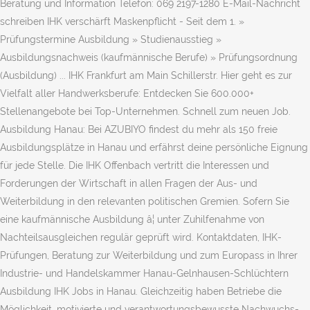
Beratung und Information Telefon: 069 2197-1280 E-Mail-Nachricht
schreiben IHK verschärft Maskenpflicht - Seit dem 1. »
Prüfungstermine Ausbildung » Studienausstieg »
Ausbildungsnachweis (kaufmännische Berufe) » Prüfungsordnung
(Ausbildung) ... IHK Frankfurt am Main Schillerstr. Hier geht es zur
Vielfalt aller Handwerksberufe: Entdecken Sie 600.000+
Stellenangebote bei Top-Unternehmen. Schnell zum neuen Job.
Ausbildung Hanau: Bei AZUBIYO findest du mehr als 150 freie
Ausbildungsplätze in Hanau und erfährst deine persönliche Eignung
für jede Stelle. Die IHK Offenbach vertritt die Interessen und
Forderungen der Wirtschaft in allen Fragen der Aus- und
Weiterbildung in den relevanten politischen Gremien. Sofern Sie
eine kaufmännische Ausbildung â¦ unter Zuhilfenahme von
Nachteilsausgleichen regulär geprüft wird. Kontaktdaten, IHK-
Prüfungen, Beratung zur Weiterbildung und zum Europass in Ihrer
Industrie- und Handelskammer Hanau-Gelnhausen-Schlüchtern
Ausbildung IHK Jobs in Hanau. Gleichzeitig haben Betriebe die
Möglichkeit, motivierte und verantwortungsbewusste Nachwuchs-