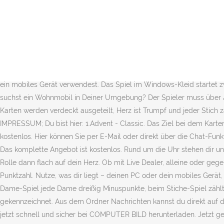
Es gibt nichts, … Dann ist König der Herzen genau das, was Sie wirklich brauchen! Hast du es noch nie gespielt? 15.01.2021. Herunterladen Hände, Herz Hintergrundbilder HD Kostenlos, hochwertige mobile Hintergrundbilder für Ihr Handy Finde Dein Fahrzeug mit der Wohnmobil-Suche bei: mobile.de – Deutschlands größter Fahrzeugmarkt Wenn du gerne in alten Zeiten schwelgst, können wir dir die Windows XP Version von Solitär ans Herz legen. Verwende im Anschluss einen weiteren Klebestreifen und rolle diesen mit der Klebeseite nach außen auf. Kleines Kartenspiel gefällig? Folge 1-9 und Folge 13 5... Versand möglich. Ein Kartenspiel ist ein Spiel, bei dem Spielkarten der wesentliche Bestandteil des Spielmaterials sind. Kostenlose Onlineanrufe, Chats, kostengünstige Auslandsanrufe bei Mobil- oder Festnetznummern und sofortige Onlinebesprechungen via Skype. … Die Vielzahl unterschiedlicher Kartenspiele ergibt sich aus unterschiedlichen Kombinationen grundsätzlich ähnlicher Kartenspielregeln, aus unterschiedlichen Spielzielen und der Verwendung unterschiedlicher Spielkarten. Dabei muss derjenige, der Herz blind angesagt hat, mindestens 2 Stiche machen. Buch: Ein Herz und … rechts, wenn du ein mobiles Gerät verwendest. Das Spiel im Windows-Kleid startet zwar mit der Ausführung, bei der du beim Ablegen vom Kartenstapel nur eine Karte hast. Es ist wirklich keine gute Nachricht, ich weiß! Du suchst ein Wohnmobil in Deiner Umgebung? Der Spieler muss über 40 (beim Spiel 30 ab über 50) Punkte haben. Niemand ist zu jung oder zu alt für dieses Spiel, denn Neugier und Freude sind zeitlos. Alle Karten werden verdeckt ausgeteilt, Herz ist Trumpf und jeder Stich zählt vierfach. Wer zuerst 100 Punkte erreicht, hat das Spiel verloren. STARTSEITE (current) FAQ/HILFE; KONTAKT; DATENSCHUTZ; IMPRESSUM; Du bist hier: 1.Advent - Classic. Das Ziel bei dem Kartenspiel Hearts ( auf Deutsch Herz ) ist es seinen Mitspielern die Punkte unterzujubeln. Die Bestellung von bis zu 3 Musterkarten ist kostenlos. Hier können Sie per E-Mail oder direkt über die Chat-Funktion mit anderen Nutzern in Kontakt treten. Solltest du drei … eBay Kleinanzeigen - Kostenlos. NetBet bietet Kartenspiele jeder Couleure. Das komplette Angebot ist kostenlos. Rund um die Uhr stehen dir unsere Spiele zur Verfügung. Die vielen, vielen Flash-Karten die bald nicht mehr funktionieren werden und teilweise … Drücke diese kleine Rolle dann flach auf dein Herz. Ob mit Live Dealer, alleine oder gegen zahlreiche Gegner. Auch hier hast du zwei Schwierigkeitsgrade. Bei dem Kartenspiel Hearts gewinnt der Spieler mit der niedrigsten Punktzahl. Nutze, was dir liegt – deinen PC oder dein mobiles Gerät, Browser oder App. Wie alle meine Anleitungen erkläre ich so, dass dir das Nacharbeiten auch als Anfänger/in nicht schwer fällt! Beim Dame-Spiel jede Dame dreißig Minuspunkte, beim Stiche-Spiel zählt jeder Stich 10 Minuspunkte. Damit du zwischen Volltreffern und Nachrichten unterscheiden kannst, sind Volltreffer mit einem Herz gekennzeichnet. Aus dem Ordner Nachrichten kannst du direkt auf die Profile zugreifen und mit diesen Mitgliedern chatten. 57 kostenlose Spiele-Downloads zum Thema Kartenspiele - Top-Programme jetzt schnell und sicher bei COMPUTER BILD herunterladen. Jetzt gestalten Leider können Sie dieses Produkt derzeit noch nicht auf Ihrem mobilen Endgerät bearbeiten. Nutze die linken/rec