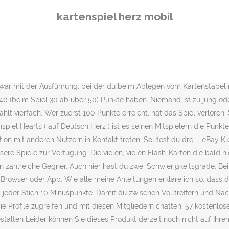
hten Pfeile, um durch die Slideshow zu navigieren, oder wische nach links bzw. Laden Sie lizenzfreie Bilder, Illustrationen, Vektorgrafiken, Clipart und Videos auf Adobe Stock für Ihre kreativen Projekte herunter. Diese Deluxe-Version bietet tolle Steuerungen und Grafiken, verschiedene Schwierigkeitsstufen für die KI-Spieler und zwei zusätzliche Spielmodi: Hooligans- und … Neue Mitglieder werden manuell auf Echtheit geprüft, um Fake Profile zu vermeiden. Hearts ist ein stichbasiertes US-amerikanisches Kartenspiel, das im deutschen Sprachraum vor allem als Microsoft Network-Hearts oder das Microsoft-Netzwerk mit Herz bekannt ist, weil es dem Betriebssystem Microsoft Windows in einigen Versionen als multiplayerfähiges Kartenspiel beiliegt. Ein Spiel fuer Herz und Seele! "Flash-Karten" werden ab dem 12.01.2021 nicht mehr geladen, auch die archivierten Karten können nicht mehr aufgerufen werden. Ich empfehlen die mit Hilfe zwei kleiner Streifen alle abstehenden Ecken dicht an das Herz zu kleben. Herz; Häkelkugeln; Alle Runden und die Maschenanzahl sind mit angegeben, sowie die Gestaltung dieses Mobiles! Man muss vermeiden, Herz-Karten und vor allem die Pik-Dame zu kassieren. Der Katalog der Bilder wird regelmäßig mit interessanten neuen Produkten aktualisiert, wo Sie immer etwas Neues und Interessantes für sich finden werden. Spiele das beliebte Kartenspiel Hearts auf Android! Lokal. Jedoch sollten dir die Grundkenntnisse im Häkeln ein Begriff sein, da die Anleitung keine Häkelschule beinhaltet. Alle unsere Online-Kartenspiele sind plattformübergreifend verfügbar und sichern somit eine große Gemeinschaft von Mitspielern. Kostenlose Spiele Finde das beste Spiel aus dem Bereich "Kostenlos" Entdecke dein kostenloses Lieblingsspiel RTLspiele.de 15.01.2021. Finde Dein Fahrzeug mit der PKW-Suche bei: mobile.de – Deutschlands größter Fahrzeugmarkt Jedes weitere Muster kostet 3,50 €. 22.10.2019 - hier findet ihr eine einfache und kostenlose Anleitung für 2 Versionen eines Herzens zum nachhäkeln. Wenn Sie dieses Spiel spielen, nehmen Sie mit drei weiteren Teilnehmern an einem echten Online-Turnier teil! Du suchst einen PKW in Deiner Umgebung? Beliebtes Kartenspiel: Wir haben UNO unser ganzes Leben falsch gespielt. eBay Kleinanzeigen: Spielautomat Herz As, Kleinanzeigen - Jetzt finden oder inserieren! Hearts online Kartenspiel für Tablets, Laptops und alle anderen Computer ohne Anmeldung. Animateure mit Herz`S zu & für Ihren Event, für SIE & Ihre klein & kleingebliebenen Gäste, organisieren, realisieren, animieren, betreuen, SPIELEN & unterhalten wir mit Professionalität, Know-How, Engagement, entwickeln für SIE & Ihre ein individuelles Spiel-Spaß-Tages & … Toggle navigation. Kurz vor dem Valentinstag bekommt ihr hier die kostenlose Anleitung zum Häkeln von Herzen in drei Varianten. Ihr könnt damit prima eure Wollreste verarbeiten, Streudeko für de Im Spiele Palast kannst du die beliebtesten klassischen Kartenspiele kostenlos spielen. Die … Legen Sie es einfach auf Ihren Merkzettel und … Das Spiel ist sicherlich herausfordernd und man muss in jeder Runde vorsichtig sein. Jeder Herz Stich zählt ein Punkt und die Pik Dame 14 Punkte. Ein Herz und eine Seele - Original Videokasetten Folge 1-9 und 13. Mit praktischen DIY-Tipps für Geschenke. Details ansehen. Karten-Menü EURE TOP40 GRUSSKARTEN. Das System ermöglicht es Ihnen, Bild
kartenspiel herz mobil