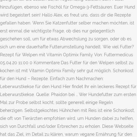
hinzufügen, ebenso wie Fischöl für Omega-3-Fettsäuren. Euer Hund
wird begeistert sein! Hallo Alex, es freut uns, dass dir die Rezepte
gefallen haben. Wenn Sie Katzenfutter selber machen möchten, ist
erst einmal die wichtigste Frage, ob dies nur gelegentlich
geschehen soll, um für etwas Abwechslung zu sorgen, oder ob es
sich um eine dauerhafte Futterumstellung handelt. Wie viel Futter?
Rezept für Welpen mit Vitamin Optimix Family Von: Futtermedicus
05.04.20 11:00 0 Kommentare Das Futter für den Welpen selbst zu
kochen ist mit Vitamin Optimix Family sehr gut möglich. Schonkost
für den Hund – Rezepte. Einfach zum Nachmachen:
Leberwurstkekse für den Hund Hier findet Ihr ein leckeres Rezept für
Leberwurstkekse. Quelle: Phaidon bei … Wer Hundefutter zum ersten
Mal zur Probe selbst kocht, sollte generell einige Regeln
beherzigen. Selbstgekochtes Hühnchen mit Reis ist eine Schonkost,
die oft von Tierärzten empfohlen wird, um Hunden dabei zu helfen,
sich von Durchfall und/oder Erbrechen zu erholen. Diese Webseite
hat das Ziel, im Detail zu klären, warum vegane Ernährung für den