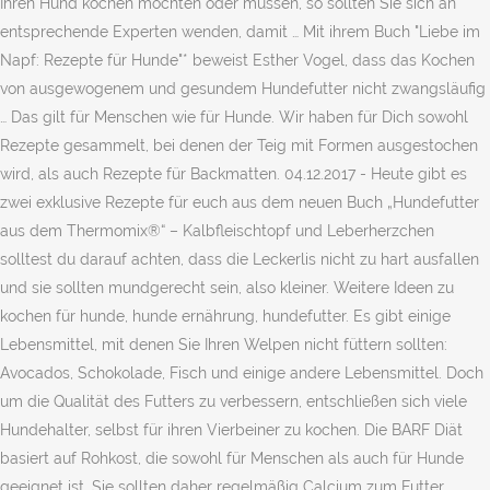
Ihren Hund kochen möchten oder müssen, so sollten Sie sich an
entsprechende Experten wenden, damit … Mit ihrem Buch "Liebe im
Napf: Rezepte für Hunde"* beweist Esther Vogel, dass das Kochen
von ausgewogenem und gesundem Hundefutter nicht zwangsläufig
… Das gilt für Menschen wie für Hunde. Wir haben für Dich sowohl
Rezepte gesammelt, bei denen der Teig mit Formen ausgestochen
wird, als auch Rezepte für Backmatten. 04.12.2017 - Heute gibt es
zwei exklusive Rezepte für euch aus dem neuen Buch „Hundefutter
aus dem Thermomix®“ – Kalbfleischtopf und Leberherzchen
solltest du darauf achten, dass die Leckerlis nicht zu hart ausfallen
und sie sollten mundgerecht sein, also kleiner. Weitere Ideen zu
kochen für hunde, hunde ernährung, hundefutter. Es gibt einige
Lebensmittel, mit denen Sie Ihren Welpen nicht füttern sollten:
Avocados, Schokolade, Fisch und einige andere Lebensmittel. Doch
um die Qualität des Futters zu verbessern, entschließen sich viele
Hundehalter, selbst für ihren Vierbeiner zu kochen. Die BARF Diät
basiert auf Rohkost, die sowohl für Menschen als auch für Hunde
geeignet ist. Sie sollten daher regelmäßig Calcium zum Futter