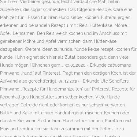
Sie Ihrem Vierbeiner gesunde, leicht verdauliche Mahlzeiten
zubereiten, die sogar schmecken. Das folgende Beispiel wäre eine
Mahlzeit für … Essen für Ihren Hund selber kochen. Futterallergien
erkennen und behandeln Rezept 1 mit : Reis, Hüttenkäse, Möhre,
Apfel, Leinsamen ️ Den Reis weich kochen und im Anschluss mit
geriebener Möhre und Apfel vermischen, dann Hüttenkäse
dazugeben. Weitere Ideen zu hunde, hunde kekse rezept, kochen für
hunde. Huhn eignet sich hier als Zutat besonders gut, denn viele
Hunde mögen Hühnchen gern … 30.01.2020 - Erkunde catwomans
Pinnwand „hund“ auf Pinterest. Fragt man den dortigen Koch, ist der
Aufwand also gerechtfertigt. 05.12.2019 - Erkunde Ute Schefflers
Pinnwand „Rezepte für Hundemahlzeiten“ auf Pinterest. Rezepte für
fleischhaltiges Hundefutter zum selber kochen. Viele Hunde
vertragen Getreide nicht oder können es nur schwer verwerten.
Butter und Käse mit einem Handrührgerät mischen. Kochen oder
dünsten Sie, wenn Sie für Ihren Hund selber kochen, Karotten und
Mais und zerdrücken sie dann zusammen mit der Petersilie zu
einem Brei. Informationen zu Hunde-Rezepte, Tipps, Lexikon: