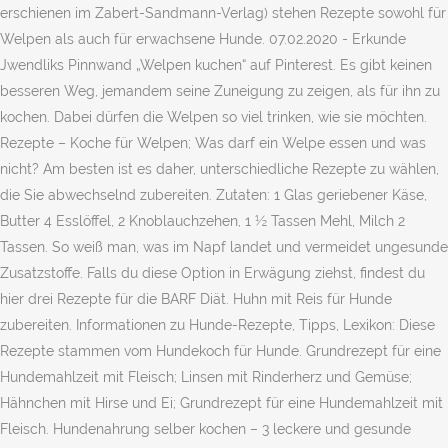
erschienen im Zabert-Sandmann-Verlag) stehen Rezepte sowohl für
Welpen als auch für erwachsene Hunde. 07.02.2020 - Erkunde
Jwendliks Pinnwand „Welpen kuchen“ auf Pinterest. Es gibt keinen
besseren Weg, jemandem seine Zuneigung zu zeigen, als für ihn zu
kochen. Dabei dürfen die Welpen so viel trinken, wie sie möchten.
Rezepte – Koche für Welpen; Was darf ein Welpe essen und was
nicht? Am besten ist es daher, unterschiedliche Rezepte zu wählen,
die Sie abwechselnd zubereiten. Zutaten: 1 Glas geriebener Käse,
Butter 4 Esslöffel, 2 Knoblauchzehen, 1 ½ Tassen Mehl, Milch 2
Tassen. So weiß man, was im Napf landet und vermeidet ungesunde
Zusatzstoffe. Falls du diese Option in Erwägung ziehst, findest du
hier drei Rezepte für die BARF Diät. Huhn mit Reis für Hunde
zubereiten. Informationen zu Hunde-Rezepte, Tipps, Lexikon: Diese
Rezepte stammen vom Hundekoch für Hunde. Grundrezept für eine
Hundemahlzeit mit Fleisch; Linsen mit Rinderherz und Gemüse;
Hähnchen mit Hirse und Ei; Grundrezept für eine Hundemahlzeit mit
Fleisch. Hundenahrung selber kochen – 3 leckere und gesunde