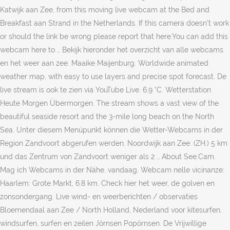
Katwijk aan Zee, from this moving live webcam at the Bed and
Breakfast aan Strand in the Netherlands. If this camera doesn't work
or should the link be wrong please report that here.You can add this
webcam here to … Bekijk hieronder het overzicht van alle webcams
en het weer aan zee. Maaike Maijenburg. Worldwide animated
weather map, with easy to use layers and precise spot forecast. De
live stream is ook te zien via YouTube Live. 6.9 °C. Wetterstation
Heute Morgen Übermorgen. The stream shows a vast view of the
beautiful seaside resort and the 3-mile long beach on the North
Sea. Unter diesem Menüpunkt können die Wetter-Webcams in der
Region Zandvoort abgerufen werden. Noordwijk aan Zee: (ZH.) 5 km
und das Zentrum von Zandvoort weniger als 2 … About See.Cam.
Mag ich Webcams in der Nähe. vandaag. Webcam nelle vicinanze:
Haarlem: Grote Markt, 6.8 km. Check hier het weer, de golven en
zonsondergang. Live wind- en weerberichten / observaties
Bloemendaal aan Zee / North Holland, Nederland voor kitesurfen,
windsurfen, surfen en zeilen Jörnsen Popörnsen. De Vrijwillige