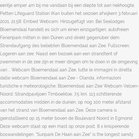
eentje amper 4m bij me vandaan bij een diepte tot aan nekhoogte.
Petten Lifeguard Station (Kan buiten het seizoen afwijken) 3 februari
2021, 21:58. Embed Webcam. Hinzugefügt von. Bei Sealodges
Bloemendaal handelt es sich um einen einzigartigen, autofreien
Ferienpark mitten in den Dünen und direkt gegenüber dem
Strandaufgang des beliebten Bloemendaal aan Zee. Fullscreen.
Logeren aan zee. Naast een bezoek aan een strandtent of
zwemmen in de zee zijn er meer dingen om te doen in de omgeving
van … Webcam Bloemendaal aan Zee, tutte le immagini in diretta
dalle webcam Bloemendaal aan Zee - Olanda, informazioni
turistiche e meteorologiche, Bloemendaal aan Zee Webcam Velsen-
Noord: Strandpaviljoen Timboektoe, 7.5 km. 113 schitterende
accommodaties midden in de duinen, op nog 100 meter afstand
van het strand van Bloemendaal aan Zee. Deze camera is
geinstallleerd op 15 meter boven de Boulevard Noord in Egmond
Deze webcam staat op een mast op onze post. 8 x knisperende
boswandelingen. “Sunpark De Haan aan Zee” is the longest sandy