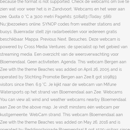
because the format is not supported. Check de webcams om live te
zien wat voor weer het is in Zandvoort. Webcams en het weer aan
zee. Quota 0 °C a 3100 metri Pagehits: 508463 (Today: 566)
Nu:3bezoekers online. SYNOP codes from weather stations and
buoys. Buienradar stelt zijn radarbeelden voor iedereen gratis
beschikbaar. Mappa. Previous Next. Besuches. Deze webcam is
powered by Cross Media Ventures: de specialist op het gebied van
streaming media. Een overzicht van de weersverwachting voor
Bloemendaal. Geen activiteiten. Agenda. This webcam Bergen aan
Zee with the theme Beaches was added on April 26, 2005 and is
operated by Stichting Promotie Bergen aan Zee.It got 109893
visitors since then. 6.9 °C. Je kijkt naar de webcam van Mifune
Watersports op het strand van Bloemendaal aan Zee. Webcams
You can view all wind and weather webcams nearby Bloemendaal
aan Zee on the above map. Je vindt minstens één webcam per
kustgemeente. WebCam strand. This webcam Bloemendaal aan
Zee with the theme Beaches was added on May 26, 2016 and is
operated by Reddingsbrigade Bloemendaal.It got 1599 visitors since