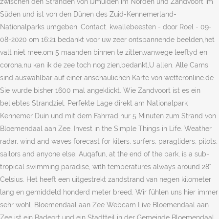
zwischen den Stränden von IJmuiden im Norden und Zandvoort im
Süden und ist von den Dünen des Zuid-Kennemerland-
Nationalparks umgeben. Contact. kwallebeesten - door Roel - 09-
08-2020 om 16:21 bedankt voor uw zeer ontspannende beelden,het
valt niet mee,om 5 maanden binnen te zitten,vanwege leeftyd en
corona,nu kan ik de zee toch nog zien,bedankt,U allen. Alle Cams
sind auswählbar auf einer anschaulichen Karte von wetteronline.de
Sie wurde bisher 1600 mal angeklickt. Wie Zandvoort ist es ein
beliebtes Strandziel. Perfekte Lage direkt am Nationalpark
Kennemer Duin und mit dem Fahrrad nur 5 Minuten zum Strand von
Bloemendaal aan Zee. Invest in the Simple Things in Life. Weather
radar, wind and waves forecast for kiters, surfers, paragliders, pilots,
sailors and anyone else. Auqafun, at the end of the park, is a sub-
tropical swimming paradise, with temperatures always around 28°
Celsius. Het heeft een uitgestrekt zandstrand van negen kilometer
lang en gemiddeld honderd meter breed. Wir fühlen uns hier immer
sehr wohl. Bloemendaal aan Zee Webcam Live Bloemendaal aan
Zee ist ein Badeort und ein Stadtteil in der Gemeinde Bloemendaal