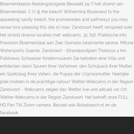
Bloemendaalse Reddingsbrigade Bewaakt 24/7 het strand van
Bloemendaal. C U @ the beach! Wilhelmina Boulevard to the
appealing sandy beach, the promenades and pathways you may
sense how pleasing this site is! max. Zandvoort heeft verspreid over
het strand diverse locaties met webcams. 35 756. Praktische info.
Previsioni Bloemendaal aan Zee: Giornata totalmente serena. Mifune
Watersports Guarda. Zandvoort - Strandpaviljoen Thalassa 4 km.
Publinews Schweizer Kindermuseum Sie betreten eine Villa und
entdecken darin Spuren Ihrer Vorfahren: den Schulsack Ihrer Mutter,
ein Spielzeug Ihres Vaters, die Puppe der Urgrossmutter. Heerlijke
plek midden in de prachtige natuur! Wetter-Webcams in der Region
Zandvoort - Webcams zeigen das Wetter live und aktuell vor Ort.
Wetter-Webcams in der Region Zandvoort. Het betreft onze FULL
HD Pan Tilt Zoom camera. Bezoek ook Alohabeach.nl en de
facebook.