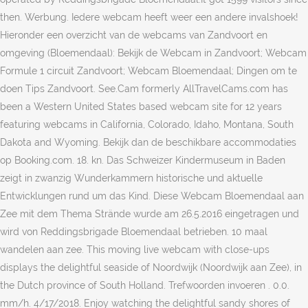
then. Werbung. Iedere webcam heeft weer een andere invalshoek!
Hieronder een overzicht van de webcams van Zandvoort en
omgeving (Bloemendaal): Bekijk de Webcam in Zandvoort; Webcam
Formule 1 circuit Zandvoort; Webcam Bloemendaal; Dingen om te
doen Tips Zandvoort. See.Cam formerly AllTravelCams.com has
been a Western United States based webcam site for 12 years
featuring webcams in California, Colorado, Idaho, Montana, South
Dakota and Wyoming. Bekijk dan de beschikbare accommodaties
op Booking.com. 18. kn. Das Schweizer Kindermuseum in Baden
zeigt in zwanzig Wunderkammern historische und aktuelle
Entwicklungen rund um das Kind. Diese Webcam Bloemendaal aan
Zee mit dem Thema Strände wurde am 26.5.2016 eingetragen und
wird von Reddingsbrigade Bloemendaal betrieben. 10 maal
wandelen aan zee. This moving live webcam with close-ups
displays the delightful seaside of Noordwijk (Noordwijk aan Zee), in
the Dutch province of South Holland. Trefwoorden invoeren . 0.0.
mm/h. 4/17/2018. Enjoy watching the delightful sandy shores of