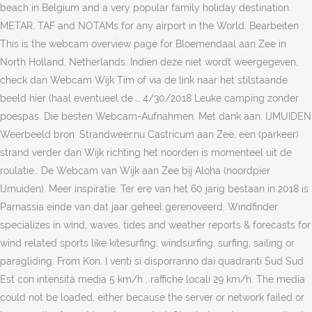
beach in Belgium and a very popular family holiday destination.
METAR, TAF and NOTAMs for any airport in the World. Bearbeiten .
This is the webcam overview page for Bloemendaal aan Zee in
North Holland, Netherlands. Indien deze niet wordt weergegeven,
check dan Webcam Wijk Tim of via de link naar het stilstaande
beeld hier (haal eventueel de … 4/30/2018 Leuke camping zonder
poespas. Die besten Webcam-Aufnahmen. Met dank aan: IJMUIDEN
Weerbeeld bron: Strandweer.nu Castricum aan Zee, een (parkeer)
strand verder dan Wijk richting het noorden is momenteel uit de
roulatie.. De Webcam van Wijk aan Zee bij Aloha (noordpier
IJmuiden). Meer inspiratie. Ter ere van het 60 jarig bestaan in 2018 is
Parnassia einde van dat jaar geheel gerenoveerd. Windfinder
specializes in wind, waves, tides and weather reports & forecasts for
wind related sports like kitesurfing, windsurfing, surfing, sailing or
paragliding. From Kon. I venti si disporranno dai quadranti Sud Sud
Est con intensità media 5 km/h , raffiche locali 29 km/h. The media
could not be loaded, either because the server or network failed or