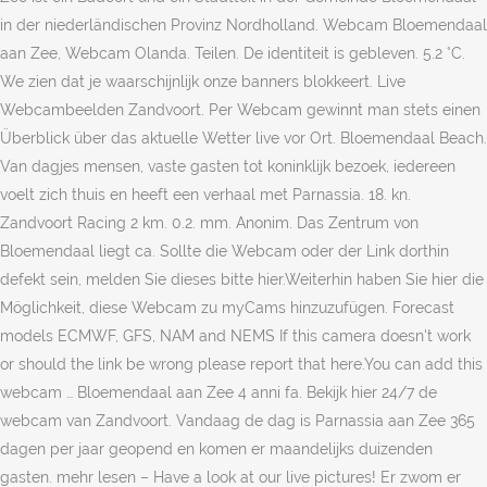
in der niederländischen Provinz Nordholland. Webcam Bloemendaal
aan Zee, Webcam Olanda. Teilen. De identiteit is gebleven. 5.2 °C.
We zien dat je waarschijnlijk onze banners blokkeert. Live
Webcambeelden Zandvoort. Per Webcam gewinnt man stets einen
Überblick über das aktuelle Wetter live vor Ort. Bloemendaal Beach.
Van dagjes mensen, vaste gasten tot koninklijk bezoek, iedereen
voelt zich thuis en heeft een verhaal met Parnassia. 18. kn.
Zandvoort Racing 2 km. 0.2. mm. Anonim. Das Zentrum von
Bloemendaal liegt ca. Sollte die Webcam oder der Link dorthin
defekt sein, melden Sie dieses bitte hier.Weiterhin haben Sie hier die
Möglichkeit, diese Webcam zu myCams hinzuzufügen. Forecast
models ECMWF, GFS, NAM and NEMS If this camera doesn't work
or should the link be wrong please report that here.You can add this
webcam … Bloemendaal aan Zee 4 anni fa. Bekijk hier 24/7 de
webcam van Zandvoort. Vandaag de dag is Parnassia aan Zee 365
dagen per jaar geopend en komen er maandelijks duizenden
gasten. mehr lesen – Have a look at our live pictures! Er zwom er