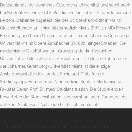
Deutschlands, der Johannes-Gutenberg-Universität und somit auch
bei Studenten sehr beliebt. Bei diesem Indikator … Ihr wurde nur eine
Lektoralpräbende zugeteilt, die des St. Stephans-Stift in Mainz.
Gleichstellungsplan Universitätsmedizin Mainz (Pdf , 1,1 MB) Ressort
Forschung und Lehre Universitätsmedizin der Johannes Gutenberg-
Universität Mainz Obere Zahlbacher Str. 680) eingeschrieben. Die
medizinische Fakultät war zur Gründung der kurfürstlichen
Universität die kleinste der vier Fakultäten. Die Universitätsmedizin
der Johannes Gutenberg-Universität Mainz ist die einzige
Ausbildungsstätte des Landes Rheinland-Pfalz für die
Studiengänge Human- und Zahnmedizin. Kontakt Medizinische
Fakultät Dekan Prof. Dr. med. Studiensituation: Die Studierenden
bewerteten die Studiensituation insgesamt an ihrem Fachbereich;
auf einer Skala von 1 (sehr gut) bis 6 (sehr schlecht).
Evangelische Hochschule Rheinland-westfalen-lippe