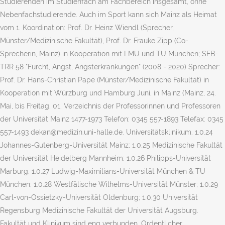
Studierenden im Studienfach am Fachbereich insgesamt, ohne
Nebenfachstudierende. Auch im Sport kann sich Mainz als Heimat
vom 1. Koordination: Prof. Dr. Heinz Wiendl (Sprecher,
Münster/Medizinische Fakultät), Prof. Dr. Frauke Zipp (Co-
Sprecherin, Mainz) in Kooperation mit LMU und TU München; SFB-
TRR 58 "Furcht, Angst, Angsterkrankungen" (2008 - 2020) Sprecher:
Prof. Dr. Hans-Christian Pape (Münster/Medizinische Fakultät) in
Kooperation mit Würzburg und Hamburg Juni, in Mainz (Mainz, 24.
Mai, bis Freitag, 01. Verzeichnis der Professorinnen und Professoren
der Universität Mainz 1477-1973 Telefon: 0345 557-1893 Telefax: 0345
557-1493 dekan@medizin.uni-halle.de. Universitätsklinikum. 1.0.24
Johannes-Gutenberg-Universität Mainz; 1.0.25 Medizinische Fakultät
der Universität Heidelberg Mannheim; 1.0.26 Philipps-Universität
Marburg; 1.0.27 Ludwig-Maximilians-Universität München & TU
München; 1.0.28 Westfälische Wilhelms-Universität Münster; 1.0.29
Carl-von-Ossietzky-Universität Oldenburg; 1.0.30 Universität
Regensburg Medizinische Fakultät der Universität Augsburg.
Fakultät und Klinikum sind eng verbunden. Ordentlicher