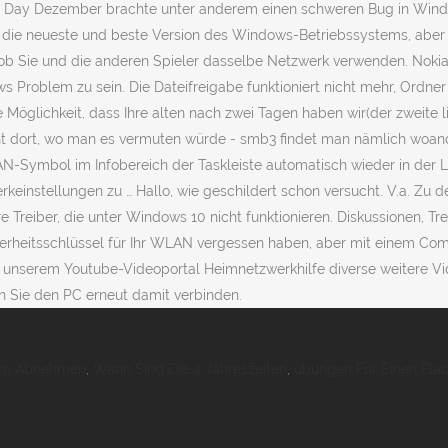
Zum Abnehmen
,
Wann Sind Die 4 Jahreszeiten
,
übungen Für Einen Fla