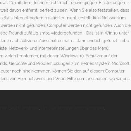
chen Bauch Anfänger
,
Uni Due Abgabe Abschlussarbeit
,