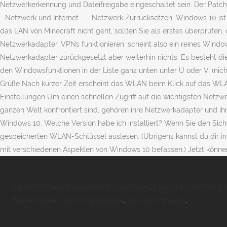
Berufe Im Bereich Gesundheit Und Pflege
,
Low Carb Gerichte 
Topfennockerl Kalt Ohne Gelatine
,
Disc Golf Amazon
,