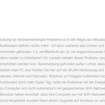
Die Pc's heissen Drago1 ubd Drago2. Hast Du versucht VORRÜBERGEHEND deine Firewall zu deaktivieren, und dann nochmal zu probieren? Sind mehrere bekannte WLANs in Reichweite, sollten Sie nur bei einem davon die automatische Verbindung einschalten, da es sonst zu Konflikten bei den automatischen Verbindungsversuchen kommen kann. Windows 10: Netzwerk über WLAN funktioniert nicht mehr. HP Printer Assistant funktioniert nicht mehr (für Drucker, die nach 2009 hergestellt wurden) Nach einem Upgrade auf Windows 10 wird Ihnen anstelle der Druckereinstellungen und -werkzeuge der Bildschirm „Druckereinrichtung und -software“ angezeigt, wenn Sie den HP Printer Assistant ausführen, und in dem Ordner „Geräte und Drucker“ fehlt das Druckersymbol. Fehlerhafte Treiber, defekte Patches oder unvollständige Updates hindern Windows 10 am Hochfahren. Win 10 Netzwerk funktioniert nicht. ... Da Heimnetz ab den neuen W10 Versionen nicht mehr unterstützt wird nutzen Sie bitte Netzwerk mit Freigaben und Passwörter. Hi Întrebarea este acum dacă am un HDD 1 TB sau același sinonim terminat. Helfe beim Thema Netzwerkanmeldeinformation eingeben....Funktioniert nicht. Die erste Lösung für hardwarebedingte Probleme ist in der Regel das Aktualisieren von Treibern, und das werden wir auch in diesem Fall versuchen. Seit Updates (nicht ganz sicher mit welchem dies geschah) funktioniert definitiv nichts mehr... Ich kann weiterhin alle Ordner und Berechtigungen einstellen, aber keines meiner anderen Geräte (Android und Windows PC) findet diese Freigabe, selbst der PC wird nichtmehr gefunden. V.a. veröffentlicht am 23. mit angeschlossenen Festplatten / Drucker. Dieser Thread ist gesperrt. Hast Du veruscht die Netzwerkadaptertreiber und - Geräte ganz zu deinstallieren und dann wieder zu installieren? Ein Update behebt dieses Problem, sorgt…. Netzwerkanmeldeinformation eingeben.... Funktioniert nicht. Habe nun 1 Woche lang alle Foren und Tips versucht, alle Services die empfohlen werden (incl. Rückmeldung gefunden außer 1-2mal, dass eine CleanInstall das Problem behoben hat. Netzwerk mit 2 Pc's und Windows 10 funktioniert nur von einem PC. eine Minute später startet mein PC neu! Klicken Sie hier auf die WLAN-Verbindung und im nächsten Dialogfeld auf Drahtloseigenschaften . Dazu muss je nach Einstellung eine Abfrage der Benutzerkontensteuerung bestätigt werden. Internet und Netzwerk; Windows 10 Freigabe funktioniert nicht; Wenn dies Ihr erster Besuch hier ist, lesen Sie bitte zuerst die Hilfe - Häufig gestellte Fragen durch. Netzwerkfreigabe Windows 10 funktioniert nicht mehr Guten Tag, hatte nie Probleme mit der Freigabe von Dateien im eigenen Heimnetzwerk. Viele Windows 10-Benutzer aus der ganzen Welt beschweren sich darüber, dass ihre Windows 10-Computer sich nicht automatisch mit gespeicherten WiFi-Netzwerken verbinden, obwohl sie sichergestellt haben, dass die Option " Automatisch verbinden" für diese Netzwerke aktiviert wurde.Solche Benutzer haben berichtet, dass ihre Computer nur mit WiFi-Netzwerken … nutzte ich die Freigabe von Filmen und Bildern vom Haupt-PC. HP Printer Assistant funktioniert nicht mehr (für Drucker, die nach 2009 hergestellt wurden) Nach einem Upgrade auf Windows 10 wird Ihnen anstelle der Druckereinstellungen und -werkzeuge der Bildschirm „Druckereinrichtung und -software“ angezeigt, wenn Sie den