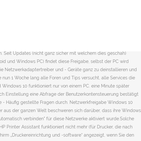
t Du eine Fehlermeldung oder einen Fehlercode erhalten, als dies aufgetreten ist? Letzte Aktualisierung am 12 Februar, 2021, Die Community- und Support-Artikel durchsuchen. Windows 10 - Updates im Januar 2021: Was ist neu. Zum Kann Netzwerkerkennung nicht einschalten Hallo, Community, seit heute morgen habe ich ein Problem mit meinem Arbeitsplatz-Netzwerk (eine Heimnetzgruppe ist nicht eingerichtet), bestehend aus: - FritzBox 7272 als Router - PC mit Windows 10 Pro, 64 Bit, neueste Version 1607 an LAN 1 - Notebook mit Windows 10, 32 Bit, […] Da das SMBv1 Protokoll für NAS in W10 (weil unsicher) abgeschaltet wurde schau ob Dein NAS SMBv2.. kann, leider Nach dem Patchday im Juni klagten Windows-10-Nutzer über Probleme mit Druckern von verschiedenen Herstellern. Clientul Windows 10 din rețea. Bei häufig verwendeten WLANs können Sie in der Liste den Schalter Automatisch verbinden einschalten, um automatisch eine Verbindung herzustellen, sobald dieses WLAN in Reichweite ist. Windows 10: Mögliche Update-Probleme nach dem…. 1. hatte nie Probleme mit der Freigabe von Dateien im eigenen Heimnetzwerk. Inhalt. Herzlich Willkommen bei Ubuntuusers. Cu toate acestea, nu există nici o rețea, cu excepția faptului că depinde de "volum". So beheben Sie Windows-Netzwerkprobleme. Was auch... Dieses Thema im Forum "Windows 10 … Daher können Sie das Netzwerk von Öffentlich zu Privat ändern. können zur Zeit FritzBox / EasyBox und alte NAS nur SMBv1. (erneut zu erstellen). Sind auf dem eigenen Computer keine Freigaben eingeschaltet, erscheint im Explorer-Fenster unter Netzwerk eine Meldung, die allerdings – wie so viele Systemmeldungen – von vielen Benutzern gedankenlos weggeklickt wird. Das WLAN kann einem manchmal die Nerven rauben: Es verbindet nicht, der Empfang ist zu schwach, und vieles mehr. Ein Update ist nun verfügbar. Dort können Sie den WLAN-Kanal wählen. danke für Hilfestellungen und Ideen! Hotkey am Samsung um WLAN anzuschalten oder Im Bios nachschauen (Stichwort:Last state) sowie in Windows WLAN aktivieren. Aktuelle Gutscheine, Angebote und Rabatte, Blue-Screens, Automatische Reparatur und mehr, Windows 10: Netzwerkprobleme lösen - typische Fehler mit WLAN, Drucker und mehr, Windows 10 im Netzwerk: Freigaben und nicht gefundene Geräte, Windows 10: Netzwerkprobleme lösen - Drucker und mehr, Windows 10: Netzwerkprobleme lösen - Fernzugriff und mehr, Marvel-Filme- und -Serien: Das ist die richtige Reihenfolge, Windows 10 im Netzwerk: 7 Tipps für Ein- und Umsteiger, Windows 10: Patch-Day-Updates beheben schweren DHCP-Bug und…, Windows 10, 7 & Co.: Netzwerkbrücke einrichten - so geht's, Windows 10: Update behebt Drucker-Probleme, sorgt aber für…, Verkaufsstart fürs Microsoft Surface Duo: Angebot bei…, Windows 10: Weitere Updates im Februar – die wesentlichen…, Medion Akoya S17404: Aldi-Laptop im Schnäppchen-Check und…, Digital Future Congress 2021: Zukunftsmesse Mittelstand, Windows 10: Aktuelle Version und Updates in der Übersicht, Windows 10 fährt nicht hoch: Erste Hilfe, wenn der PC…, Windows 10 kaufen: Alle Infos zu Angeboten bei Microsoft,…, Windows-10-Prozesse: Was machen svchost, dwm, rundll32 &…, Google Authenticator unter Windows nutzen: So geht’s. Wenn sich in Windows 10 die Netzwerkerkennung nicht einschalten lässt und allgemein nicht funktioniert, dann ka