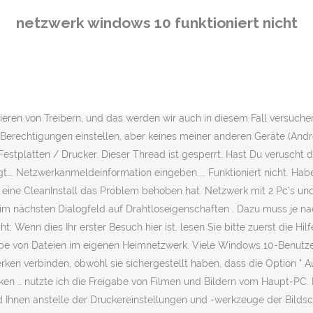
 HP Printer Assistant ausführen, und in dem Ordner „Geräte und Drucker“ fehlt das Druckersymbol. Denn grundsätzlich funktionieren die WD My Cloud Geräte ja super und werden auch unter Win 10 problemlos im Netzwerk erkannt. Sie müssen sich vermutlich registrieren, bevor Sie Beiträge verfassen können. So bringen Sie Ihr System wieder zum Laufen. Es ist möglich, dass Sie und andere Spieler nicht an dasselbe Netzwerk angeschlossen sind, wodurch das Problem „Minecraft LAN funktioniert nicht“ auftritt. Scheint es häufigeres Problem zu sein, vielleicht hat noch jemand einen Ansatz. SMB1) wieder aktiviert und selbst damit läuft nichts mehr. Da die Daten gelöscht wurden, müssen Sie den WLAN-Schlüssel anschließend wieder eingeben. Folgen Sie den Anweisungen unter den Netzwerkeigenschaften ändern: Schritt 1: Öffnen Sie Einstellungen und klicken Sie dann auf Netzwerk und Internet. Dies ist nicht üblich, macht den VPN-Client jedoch scheinbar völlig unbrauchbar. Haben Sie unter Windows 10 keinen Zugriff auf Dateien, Ordner und Ihr Netzwerk, ist möglicherweise die Netzwerkerkennung nicht eingeschaltet. Helfe beim Thema Netzwerk mit 2 Pc's und Windows 10 funktioniert nur von einem PC in Windows 10 Support um eine Lösung zu finden; Hallo Mein Heimnetzwerk 2 Pcs und Drucker funktionier nicht mehr. @Joerg_A Ich denke der Thredersteller könnte einfach die Arbeitsgruppe nicht richtig eingestellt haben. un SDD ar trebui să ia și dacă un SDD este apoi mai rapid în rețea. nutzte ich die Freigabe von Filmen und Bildern vom Haupt-PC. Zusammenfassung. Dann.. Diese Tips habe ich bereits mehrfach gefunden und ausprobiert. Klicken Sie in solchen Fällen unten in der Liste der WLANs auf den Link Netzwerk- und Interneteinstellungen und dann im Einstellungen-Fenster im linken Seitenbalken auf WLAN. Windows 10 Updates im Februar 2021: Was ist neu? Wurde diese Meldung weggeklickt und wird sie jetzt nicht mehr angezeigt, klicken Sie in den Einstellungen unter Netzwerk/Status auf Freigabeoptionen. Unter Windows 10 … Mit einem Klick auf diese Meldung können Netzwerkerkennung und Dateifreigabe aktiviert werden. Wählen Sie nachfolgend aus, wo gesucht werden soll. ... Wenn du auch keine Verbindung mehr über das WLAN ins Internet bekommst bzw. Das funktionierte unter Windows 7 noch tadellos. Router auf dicht nebeneinander liegenden WLAN-Kanälen können Interferenzen verursachen, die den WLAN-Empfang schwächen. Wählen Sie den Kanal eines eigenen WLAN-Routers immer so, dass möglichst viel Abstand zu den WLANs der Nachbarn besteht. Hier gibt die Antworten und eine Übersicht der aktuellen Versionen. Hast du vielleicht auch einen Schalter bzw. In der Regel kommen zwei Ursachen dafür infrage. Häufig stellen Benutzer, die auf Windows 10 umgestiegen sind, fest, dass sich ihr Rechner nicht mehr mithilfe von Wake on LAN (WOL) aufwecken lässt. Was tun, wenn weder Router noch WLAN vorhanden sind? Wie findest Du die Idee Dein Netzwerk zurrückzusetzen, und dann ein 'neues' zuzufügen? Windows 10: Netzwerkprobleme lösen - typische Fehler mit WLAN, Drucker und mehr; Windows 10 im Netzwerk: Freigaben und nicht gefundene Geräte Habe auch noch nirgends eine pos. Melde Dich bitte danach bei uns, um zu erfahren ob es geklappt hat. Öffnen Sie dazu in der Systemsteuerung im Bereich Netzwerk und Internet das Netzwerk- und Freigabecenter. Inhalt. Has
netzwerk windows 10 funktioniert nicht