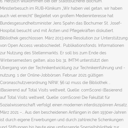
6. Herzlich willkommen bei der Stadtbücherei Bochum.
Ministerbesuch im RUB-Klinikum „Wir haben viel getan, wir haben
auch viel erreicht“ Begleitet von großem Medieninteresse hat
Bundesgesundheitsminister Jens Spahn das Bochumer St. Josef-
Hospital besucht und mit Ärzten und Pflegekräften diskutiert.
Bibliothek geschlossen. März 2013 eine Resolution zur Unterstützung
von Open Access verabschiedet.. Publikationsfonds. Informationen
zur Nutzung des Stellenmarkts. Er soll bis zum Ende des
Wintersemesters gelten, also bis 31. IMTM unterstützt den
Übergang von der Technikentwicklung zur Technikeinführung und -
nutzung. 1 der Online-Jobbörsen. Februar 2021 gültigen
Coronaschutzverordnung NRW, §6 (4) muss die Bibliothek …
(Basierend auf Total Visits weltweit, Quelle: comScore) (Basierend
auf Total Visits weltweit, Quelle: comScore) Die Fakultät für
Sozialwissenschaft verfolgt einen modernen interdisziplinren Ansatz.
März 2021 –… Aus den bescheidenen Anfängen in den 1930er-Jahren
ist durch eigene Erwerbungen und durch zahlreiche Schenkungen
und Stiftungen bis heute eine umfassende Spezialbibliothek zur