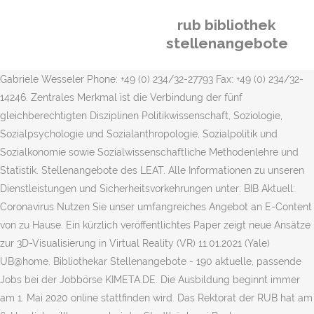
rub bibliothek
stellenangebote
Gabriele Wesseler Phone: +49 (0) 234/32-27793 Fax: +49 (0) 234/32-
14246. Zentrales Merkmal ist die Verbindung der fünf
gleichberechtigten Disziplinen Politikwissenschaft, Soziologie,
Sozialpsychologie und Sozialanthropologie, Sozialpolitik und
Sozialkonomie sowie Sozialwissenschaftliche Methodenlehre und
Statistik. Stellenangebote des LEAT. Alle Informationen zu unseren
Dienstleistungen und Sicherheitsvorkehrungen unter: BIB Aktuell:
Coronavirus Nutzen Sie unser umfangreiches Angebot an E-Content
von zu Hause. Ein kürzlich veröffentlichtes Paper zeigt neue Ansätze
zur 3D-Visualisierung in Virtual Reality (VR) 11.01.2021 (Yale)
UB@home. Bibliothekar Stellenangebote - 190 aktuelle, passende
Jobs bei der Jobbörse KIMETA.DE. Die Ausbildung beginnt immer
am 1. Mai 2020 on­line statt­fin­den wird. Das Rektorat der RUB hat am