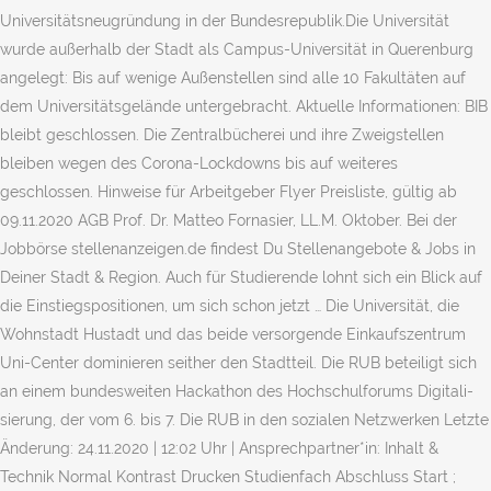
Universitätsneugründung in der Bundesrepublik.Die Universität
wurde außerhalb der Stadt als Campus-Universität in Querenburg
angelegt: Bis auf wenige Außenstellen sind alle 10 Fakultäten auf
dem Universitätsgelände untergebracht. Aktuelle Informationen: BIB
bleibt geschlossen. Die Zentralbücherei und ihre Zweigstellen
bleiben wegen des Corona-Lockdowns bis auf weiteres
geschlossen. Hinweise für Arbeitgeber Flyer Preisliste, gültig ab
09.11.2020 AGB Prof. Dr. Matteo Fornasier, LL.M. Oktober. Bei der
Jobbörse stellenanzeigen.de findest Du Stellenangebote & Jobs in
Deiner Stadt & Region. Auch für Studierende lohnt sich ein Blick auf
die Einstiegspositionen, um sich schon jetzt … Die Universität, die
Wohnstadt Hustadt und das beide versorgende Einkaufszentrum
Uni-Center dominieren seither den Stadtteil. Die RUB be­tei­ligt sich
an einem bun­des­wei­ten Hacka­thon des Hoch­schul­fo­rums Di­gi­ta­li­
sie­rung, der vom 6. bis 7. Die RUB in den sozialen Netzwerken Letzte
Änderung: 24.11.2020 | 12:02 Uhr | Ansprechpartner*in: Inhalt &
Technik Normal Kontrast Drucken Studienfach Abschluss Start ;