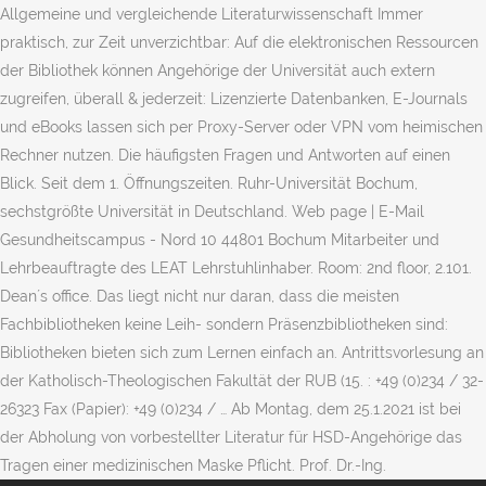
Allgemeine und vergleichende Literaturwissenschaft Immer
praktisch, zur Zeit unverzichtbar: Auf die elektronischen Ressourcen
der Bibliothek können Angehörige der Universität auch extern
zugreifen, überall & jederzeit: Lizenzierte Datenbanken, E-Journals
und eBooks lassen sich per Proxy-Server oder VPN vom heimischen
Rechner nutzen. Die häufigsten Fragen und Antworten auf einen
Blick. Seit dem 1. Öffnungszeiten. Ruhr-Universität Bochum,
sechstgrößte Universität in Deutschland. Web page | E-Mail
Gesundheitscampus - Nord 10 44801 Bochum Mitarbeiter und
Lehrbeauftragte des LEAT Lehrstuhlinhaber. Room: 2nd floor, 2.101.
Dean´s office. Das liegt nicht nur daran, dass die meisten
Fachbibliotheken keine Leih- sondern Präsenzbibliotheken sind:
Bibliotheken bieten sich zum Lernen einfach an. Antrittsvorlesung an
der Katholisch-Theologischen Fakultät der RUB (15. : +49 (0)234 / 32-
26323 Fax (Papier): +49 (0)234 / … Ab Montag, dem 25.1.2021 ist bei
der Abholung von vorbestellter Literatur für HSD-Angehörige das
Tragen einer medizinischen Maske Pflicht. Prof. Dr.-Ing.