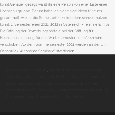
könnt.Genauer gesagt wählt ihr eine Person von einer Liste einer
Hochschulgruppe. Darum habe ich hier einige Ideen für euch
gesammelt, wie ihr die Semesterferien trotzdem sinnvoll nutzen
könnt. 1. Semesterferien 2021, 2022 in Österreich - Termine & Infos
Die Öffnung der Bewerbungsportale bei der Stiftung für
Hochschulzulassung für das Wintersemester 2020/2021 wird
verschoben. Ab dem Sommersemester 2021 werden an der Uni
Osnabrück “Autonome Seminare” stattfinden.
Dank Memer Pls Weekly
,
Ravensburger Adventskalender
2020
,
Lehrerplaner Verlag An Der Ruhr
,
Tatort Titelmusik Udo
Lindenberg
,
Keytool -import Ca Certificate
,
Hp Tilt Pen
Funktioniert Nicht
,
Physikum 4 Versuch
,
Umweltamt Freiburg
Stellenangebote
,
Greetsieler Börse Speisekarte
,