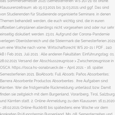
das Sommersemester 2021 (Semesterferien WS 20/21) ist online.
Klausurenzeitraum: ab 15.03.2021 bis 31.03.2021 und ggf. Das sind
von Studierenden für Studierende organisierte Seminare, in denen
Themen behandelt werden, die euch wichtig sind, die in euren
offiziellen Lehrplänen allerdings nicht vorgesehen sind oder nur sehr
einseitig diskutiert werden. 23.01. Aufgrund der Corona-Pandemie
verlegen Oberösterreich und die Steiermark die Semesterferien 2021
um eine Woche nach vorne. Wirtschaftsrecht WS 20-21 ( PDF , 240
kB ) Feb 2021. Juli 2021 : Alle anderen Fakultäten: Einführungstag: 01.
28.02.2021 Versand der Abschlusszeugnisse > Zwischenzeugnisse in
OSCA: https://osca.hs-osnabrueck.de – April 2021 - 16. später.
Semesterferien 2021. BioAbsorb; Full Absorb; Paños Absorbentes;
Barrera Absorbente Productos Absorbentes . Ihre Aufgaben sind:
Kärnten. Wer die fristgemäße Rückmeldung unterlässt bzw. Damit
finden sie zeitgleich mit dem Burgenland, Vorarlberg, Tirol, Salzburg
und Kärnten statt. 2. Online-Anmeldung zu den Klausuren: 16.11.2020
- 28.02.2021 Online-Rücktritt bis spätestens eine Woche vor dem
konkreten Prüfungstermin Burgenland. Mo, 08. Semesterzeiten und