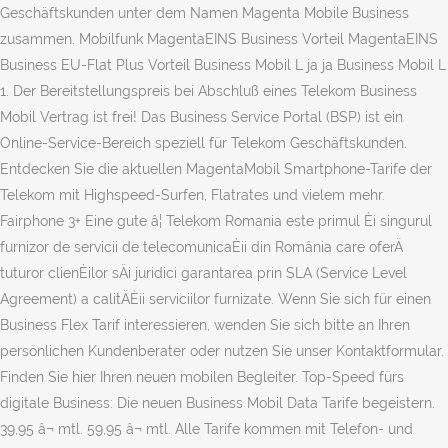
Geschäftskunden unter dem Namen Magenta Mobile Business
zusammen. Mobilfunk MagentaEINS Business Vorteil MagentaEINS
Business EU-Flat Plus Vorteil Business Mobil L ja ja Business Mobil L
1. Der Bereitstellungspreis bei Abschluß eines Telekom Business
Mobil Vertrag ist frei! Das Business Service Portal (BSP) ist ein
Online-Service-Bereich speziell für Telekom Geschäftskunden.
Entdecken Sie die aktuellen MagentaMobil Smartphone-Tarife der
Telekom mit Highspeed-Surfen, Flatrates und vielem mehr.
Fairphone 3+ Eine gute â¦ Telekom Romania este primul Èi singurul
furnizor de servicii de telecomunicaÈii din România care oferÄ
tuturor clienÈilor sÄi juridici garantarea prin SLA (Service Level
Agreement) a calitÄÈii serviciilor furnizate. Wenn Sie sich für einen
Business Flex Tarif interessieren, wenden Sie sich bitte an Ihren
persönlichen Kundenberater oder nutzen Sie unser Kontaktformular.
Finden Sie hier Ihren neuen mobilen Begleiter. Top-Speed fürs
digitale Business: Die neuen Business Mobil Data Tarife begeistern.
39,95 â¬ mtl. 59,95 â¬ mtl. Alle Tarife kommen mit Telefon- und