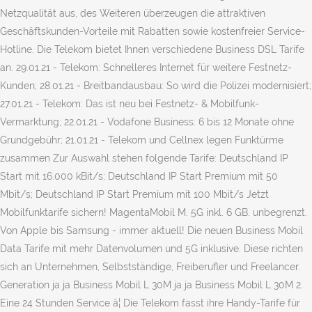
Netzqualität aus, des Weiteren überzeugen die attraktiven
Geschäftskunden-Vorteile mit Rabatten sowie kostenfreier Service-
Hotline. Die Telekom bietet Ihnen verschiedene Business DSL Tarife
an. 29.01.21 - Telekom: Schnelleres Internet für wei­tere Festnetz-
Kunden; 28.01.21 - Breitbandausbau: So wird die Polizei modernisiert;
27.01.21 - Telekom: Das ist neu bei Festnetz- & Mobilfunk-
Vermarktung; 22.01.21 - Vodafone Business: 6 bis 12 Monate ohne
Grundgebühr; 21.01.21 - Telekom und Cellnex legen Funktürme
zusammen Zur Auswahl stehen folgende Tarife: Deutschland IP
Start mit 16.000 kBit/s; Deutschland IP Start Premium mit 50
Mbit/s; Deutschland IP Start Premium mit 100 Mbit/s Jetzt
Mobilfunktarife sichern! MagentaMobil M. 5G inkl. 6 GB. unbegrenzt.
Von Apple bis Samsung - immer aktuell! Die neuen Business Mobil
Data Tarife mit mehr Datenvolumen und 5G inklusive. Diese richten
sich an Unternehmen, Selbstständige, Freiberufler und Freelancer.
Generation ja ja Business Mobil L 30M ja ja Business Mobil L 30M 2.
Eine 24 Stunden Service â¦ Die Telekom fasst ihre Handy-Tarife für