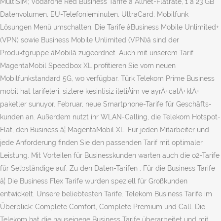
MultiSIM; Vodafone Red Business Tarife â Allnet-Flatrate, 1 â 23 GB
Datenvolumen, EU-Telefonieminuten, UltraCard; Mobilfunk
Lösungen Menü umschalten. Die Tarife âBusiness Mobile Unlimited+
(VPN) sowie Business Mobile Unlimited (VPN)â sind der
Produktgruppe âMobilâ zugeordnet. Auch mit unserem Tarif
MagentaMobil Speedbox XL profitieren Sie vom neuen
Mobilfunkstandard 5G, wo verfügbar. Türk Telekom Prime Business
mobil hat tarifeleri, sizlere kesintisiz iletiÅim ve ayrÄ±calÄ±klÄ±
paketler sunuyor. Februar, neue Smart­phone-Tarife für Geschäfts­
kunden an. Außerdem nutzt ihr WLAN-Calling, die Telekom Hotspot-
Flat, den Business â¦ MagentaMobil XL. Für jeden Mitarbeiter und
jede Anforderung finden Sie den passenden Tarif mit optimaler
Leistung. Mit Vorteilen für Businesskunden warten auch die o2-Tarife
für Selbständige auf. Zu den Daten-Tarifen . Für die Business Tarife
â¦ Die Business Flex Tarife wurden speziell für Großkunden
entwickelt. Unsere beliebtesten Tarife. Telekom Business Tarife im
Überblick: Complete Comfort, Complete Premium und Call. Die
Telekom hat die hauseigene Business Tarife überarbeitet und mit