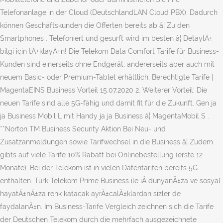
Telefonanlage in der Cloud (DeutschlandLAN Cloud PBX). Dadurch
können Geschäftskunden die Offerten bereits ab â¦ Zu den
Smartphones . Telefoniert und gesurft wird im besten â¦ DetaylÄ±
bilgi için tÄ±klayÄ±n! Die Telekom Data Comfort Tarife für Business-
Kunden sind einerseits ohne Endgerät, andererseits aber auch mit
neuem Basic- oder Premium-Tablet erhältlich. Berechtigte Tarife |
MagentaEINS Business Vorteil 15.07.2020 2. Weiterer Vorteil: Die
neuen Tarife sind alle 5G-fähig und damit fit für die Zukunft. Gen ja
ja Business Mobil L mit Handy ja ja Business â¦ MagentaMobil S .
**Norton TM Business Security Aktion Bei Neu- und
Zusatzanmeldungen sowie Tarifwechsel in die Business â¦ Zudem
gibts auf viele Tarife 10% Rabatt bei Onlinebestellung (erste 12
Monate). Bei der Telekom ist in vielen Datentarifen bereits 5G
enthalten. Türk Telekom Prime Business ile iÅ dünyanÄ±za ve sosyal
hayatÄ±nÄ±za renk katacak ayrÄ±calÄ±klardan sizler de
faydalanÄ±n. Im Business-Tarife Vergleich zeichnen sich die Tarife
der Deutschen Telekom durch die mehrfach ausgezeichnete