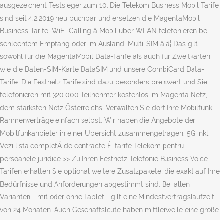
ausgezeichent Testsieger zum 10. Die Telekom Business Mobil Tarife
sind seit 4.2.2019 neu buchbar und ersetzen die MagentaMobil
Business-Tarife. WiFi-Calling â Mobil über WLAN telefonieren bei
schlechtem Empfang oder im Ausland; Multi-SIM â â¦ Das gilt
sowohl für die MagentaMobil Data-Tarife als auch für Zweitkarten
wie die Daten-SIM-Karte DataSIM und unsere CombiCard Data-
Tarife. Die Festnetz Tarife sind dazu besonders preiswert und Sie
telefonieren mit 320.000 Teilnehmer kostenlos im Magenta Netz,
dem stärksten Netz Österreichs. Verwalten Sie dort Ihre Mobilfunk-
Rahmenverträge einfach selbst. Wir haben die Angebote der
Mobilfunkanbieter in einer Übersicht zusammengetragen. 5G inkl.
Vezi lista completÄ de contracte Èi tarife Telekom pentru
persoanele juridice >> Zu Ihren Festnetz Telefonie Business Voice
Tarifen erhalten Sie optional weitere Zusatzpakete, die exakt auf Ihre
Bedürfnisse und Anforderungen abgestimmt sind. Bei allen
Varianten - mit oder ohne Tablet - gilt eine Mindestvertragslaufzeit
von 24 Monaten. Auch Geschäftsleute haben mittlerweile eine große