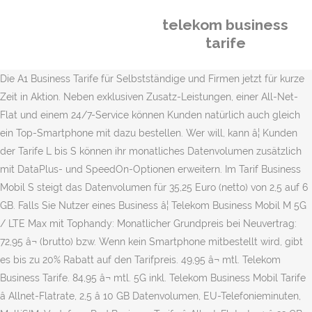
telekom business
tarife
Die A1 Business Tarife für Selbstständige und Firmen jetzt für kurze
Zeit in Aktion. Neben exklusiven Zusatz-Leistungen, einer All-Net-
Flat und einem 24/7-Service können Kunden natürlich auch gleich
ein Top-Smartphone mit dazu bestellen. Wer will, kann â¦ Kunden
der Tarife L bis S können ihr monatliches Datenvolumen zusätzlich
mit DataPlus- und SpeedOn-Optionen erweitern. Im Tarif Business
Mobil S steigt das Datenvolumen für 35,25 Euro (netto) von 2,5 auf 6
GB. Falls Sie Nutzer eines Business â¦ Telekom Business Mobil M 5G
/ LTE Max mit Tophandy: Monatlicher Grundpreis bei Neuvertrag:
72,95 â¬ (brutto) bzw. Wenn kein Smartphone mitbestellt wird, gibt
es bis zu 20% Rabatt auf den Tarifpreis. 49,95 â¬ mtl. Telekom
Business Tarife. 84,95 â¬ mtl. 5G inkl. Telekom Business Mobil Tarife
â Allnet-Flatrate, 2,5 â 10 GB Datenvolumen, EU-Telefonieminuten,