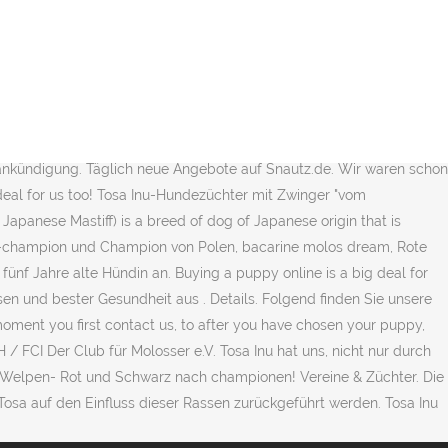
il Kennel is from the Top selected bloodlines from the Sichuan
eed Quality of this ancient breed here at Bamboo tail Kennel | 重庆犬
legally) in Japanese dog fighting. Züchter mit Welpen. Committed to
d auf unserer Welpenpräsentation noch nicht fündig geworden? Tosa
ezember 2020 erwartet. Miniatur bullterrier listenhund baden
iro, Mastin Espanol, Mastino Napoletano, Mastiff, Tosa Inu), wenn
fankündigung. Täglich neue Angebote auf Snautz.de. Wir waren schon
deal for us too! Tosa Inu-Hundezüchter mit Zwinger "vom
Japanese Mastiff) is a breed of dog of Japanese origin that is
gend-champion und Champion von Polen, bacarine molos dream, Rote
fünf Jahre alte Hündin an. Buying a puppy online is a big deal for
sen und bester Gesundheit aus . Details. Folgend finden Sie unsere
moment you first contact us, to after you have chosen your puppy,
 FCI Der Club für Molosser e.V. Tosa Inu hat uns, nicht nur durch
 Welpen- Rot und Schwarz nach championen! Vereine & Züchter. Die
osa auf den Einfluss dieser Rassen zurückgeführt werden. Tosa Inu