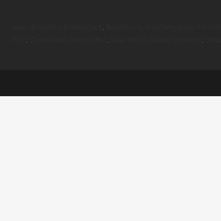
Hipp Windeln 3 Probierpack
,
Bewerbung Abteilungsleiter Einzel
Köln
,
Chinawiese Zürich Offen
,
Was Bin Ich Rätsel Schatten
,
Unik