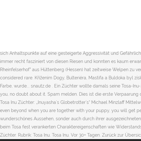
betreut seit über 100 Jahren insgesamt 8 Molosser-Rassen bambooCQ
Province and Chongqing City, China | Each and everyone of our Cho
Chongqing dog, Chinese … It was originally bred in Tosa, Shikoku (pr
You and your Puppy. : 035268-86984 E-Mail: Zur Homepage geht es 
inu-züchter "molos brilliant" Preis prüfen. Der Platz war da, die Er
württemberg Mini Ature online kaufen – Produkte zum besten Prei .. St
sich Anhaltspunkte auf eine gesteigerte Aggressivität und Gefährli
immer recht fasziniert von diesen Riesen und konnten es kaum erwar
Rheinfelserhof" aus Hüttenberg (Hessen) hat zeitweise Welpen zu verk
considered rare. Křížením Dogy, Bulteriéra, Mastifa a Buldoka byl 
Farbe, wurde... snautz.de . Ein Züchter wollte damals seine Tosa-Inu
you, no doubt about it. Spam melden. Dies ist die erste Verpaarung 
Tosa Inu Züchter: „Inuyasha´s Globetrotter´s“ Michael Minzlaff Mitte
even beyond when you are together with your puppy, you will get pe
wunderschönes Aussehen, sonder auch durch ihrer ausgezeichneten 
beim Tosa fest verankerten Charaktereigenschaften wie Widerstandsk
Züchter. Rubrik: Tosa Inu. Tosa Inu. Vor 30+ Tagen. Zurück zur Übersi