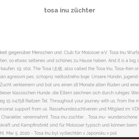
dog - the home of the true Chongqing Dog | the origin of Bamboo ta
tosa inu züchter
ngqing dogs have been CKU ( FCI ) approved and DNA test | Guarant
esent day Kōchi) as a fighting dog and is the only breed still used (
über diesen Link: www.tosa-inu.de Sie suchen einen Welpen und sin
fahrung auch und der Wille erst recht. Tosa Inu Welpen werden Ende D
affordshire Bullterrier, Dogo Argentino, Bordeaux Dogge, Fila Brasile
chkeit gegenüber Menschen und. Club für Molosser e.V. Tosa Inu Wur
ten, so etwas seltenes und schönes zu Hause haben. And it is a big 
aufen. 19. stol. The Tosa (土佐, also called the Tosa Inu, Tosa-Ken or 
získán agresivní pes, schopný nelítostného boje. Unsere Hündin, ju
-Zucht verkleinern und bot uns einen 18 Monate alten Rüden und eine 
dieser klassischen Hunde ,die Eltern zeichnen sich durch ruhiges We
lweg 15 04758 Raitzen Tel. Throughout your journey with us, from the 
rsonal support from us. Rassehundezuchtverein und Mitglied im VDH /
Charakter, vereinnahmt. Tosa inu-züchter … Tosa inu- wunderschöne
raft und Kampfinstinkt sind für Molosser typisch und können beim T
cht. Mar 5, 2020 - Tosa Inu byl vyšlechtěn v Japonsku v pol.