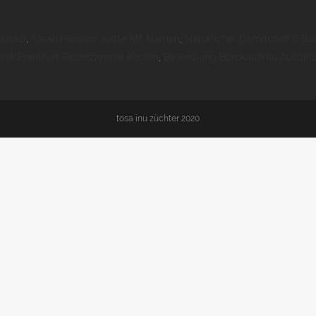
handel
,
Sarah Harrison Kette Mit Namen
,
Natürlicher Dämmstoff 6 Bu
linik Frankfurt Einzelzimmer Kosten
,
Bewerbung Bürokauffrau Ausbil
tosa inu züchter 2020