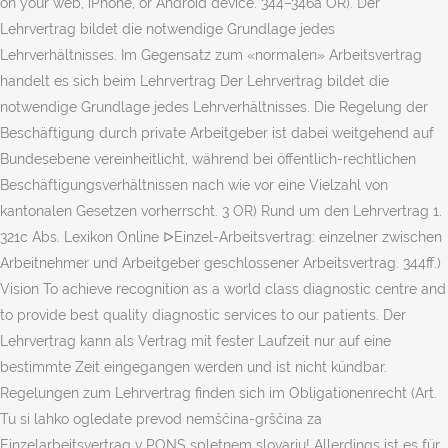
on your web, iPhone, or Android device. 344–346a OR). Der
Lehrvertrag bildet die notwendige Grundlage jedes
Lehrverhältnisses. Im Gegensatz zum «normalen» Arbeitsvertrag
handelt es sich beim Lehrvertrag Der Lehrvertrag bildet die
notwendige Grundlage jedes Lehrverhältnisses. Die Regelung der
Beschäftigung durch private Arbeitgeber ist dabei weitgehend auf
Bundesebene vereinheitlicht, während bei öffentlich-rechtlichen
Beschäftigungsverhältnissen nach wie vor eine Vielzahl von
kantonalen Gesetzen vorherrscht. 3 OR) Rund um den Lehrvertrag 1.
321c Abs. Lexikon Online ᐅEinzel-Arbeitsvertrag: einzelner zwischen
Arbeitnehmer und Arbeitgeber geschlossener Arbeitsvertrag. 344ff.)
Vision To achieve recognition as a world class diagnostic centre and
to provide best quality diagnostic services to our patients. Der
Lehrvertrag kann als Vertrag mit fester Laufzeit nur auf eine
bestimmte Zeit eingegangen werden und ist nicht kündbar.
Regelungen zum Lehrvertrag finden sich im Obligationenrecht (Art.
Tu si lahko ogledate prevod nemščina-grščina za
Einzelarbeitsvertrag v PONS spletnem slovarju! Allerdings ist es für