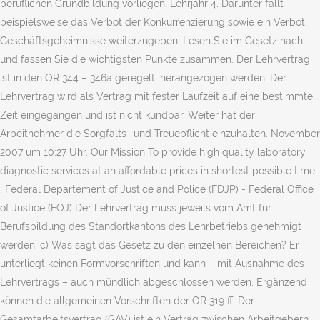
beruflichen Grundbildung vorliegen. Lehrjahr 4. Darunter fällt
beispielsweise das Verbot der Konkurrenzierung sowie ein Verbot,
Geschäftsgeheimnisse weiterzugeben. Lesen Sie im Gesetz nach
und fassen Sie die wichtigsten Punkte zusammen. Der Lehrvertrag
ist in den OR 344 – 346a geregelt. herangezogen werden. Der
Lehrvertrag wird als Vertrag mit fester Laufzeit auf eine bestimmte
Zeit eingegangen und ist nicht kündbar. Weiter hat der
Arbeitnehmer die Sorgfalts- und Treuepflicht einzuhalten. November
2007 um 10:27 Uhr. Our Mission To provide high quality laboratory
diagnostic services at an affordable prices in shortest possible time.
. Federal Departement of Justice and Police (FDJP) - Federal Office
of Justice (FOJ) Der Lehrvertrag muss jeweils vom Amt für
Berufsbildung des Standortkantons des Lehrbetriebs genehmigt
werden. c) Was sagt das Gesetz zu den einzelnen Bereichen? Er
unterliegt keinen Formvorschriften und kann – mit Ausnahme des
Lehrvertrags – auch mündlich abgeschlossen werden. Ergänzend
können die allgemeinen Vorschriften der OR 319 ff. Der
Gesamtarbeitsvertrag (GAV) ist ein Vertrag zwischen Arbeitgebern