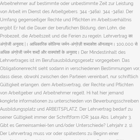
Arbeitnehmer auf bestimmte oder unbestimmte Zeit zur Leistung
von Arbeit im Dienst des Arbeitgebers. 344 -346a). 344 -346a). Der
Umfang gegenseitiger Rechte und Pflichten im Arbeitsverhältnis
ergibt Er hat die Dauer der beruflichen Bildung, den Lohn, die
Probezeit, die Arbeitszeit und die Ferien zu regeln. Lehrvertrag का
अंग्रेजी अनुवाद |। आधिकारिक कोलिन्स जर्मन-अंग्रेज़ी शब्दकोश ऑनलाइन। 100,000 से
अधिक अंग्रेजी जर्मन शब्दों और वाक्यांशों के अनुवाद। Der Mindestinhalt des
Lehrvertrages ist im Berufsausbildungsgesetz vorgegeben. Das
Obligationenrecht sieht sodann in verschiedenen Bestimmungen vor,
dass diese, obwohl zwischen den Parteien vereinbart, nur schriftlich
Gültigkeit erlangen. dem Arbeitsvertrag, der Rechte und Pflichten
von Arbeitgeber und Arbeitnehmer regelt. Hi hat hier jemand
kongkrte informationen zu unterschieden von Bewerbungsschreiben
Ausbildungsplatz und ARBEITSPLATZ. Der Lehrvertrag bedarf zu
seiner Gültigkeit immer der Schriftform (OR 344a Abs. Lehrjahr 3.
Gibt es Gemeinsamkei-ten und/oder Unterschiede? Lehrjahr 2. 1).
Der Lehrvertrag muss vor oder spätestens zu Beginn einer