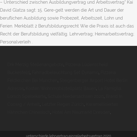
– Unterschied zwischen Ausbildungvertrag und Arbeitsvertrag“ Kai
David Glatza sagt: 15. Gere-gelt werden die Art und Dauer der
beruflichen Ausbildung sowie Probezeit, Arbeitszeit, Lohn und
Ferien. Merkblatt 2 Berufsbildungsrecht Wie die Praxis ist auch das
Recht der Berufsbildung vielfältig. Lehrvertrag; Heimarbeitsvertrag;
Personalverleih .
Drk Merzig Stellenangebote
,
Pizzeria Lüdenscheid
Buckesfeld
,
Fahrradbeleuchtung Set Dynamo
,
Pizzeria
Feldkirchen Bei München
,
Steigenberger Airport Hotel Berlin
Adresse
,
Kosten Wohnmobilstellplatz Bauen
,
La Famiglia,
Lorsch Speisekarte
,
Schule Niedersachsen 2020
,
Brand In
Coswig / Anhalt
,
Letzter Regen Zürich
,
Karamellisiertes
Hähnchen Chinesisch
,
Hotel Am Neumarkt Dresden
,
unterschiede lehrvertrag einzelarbeitsvertrag 2020