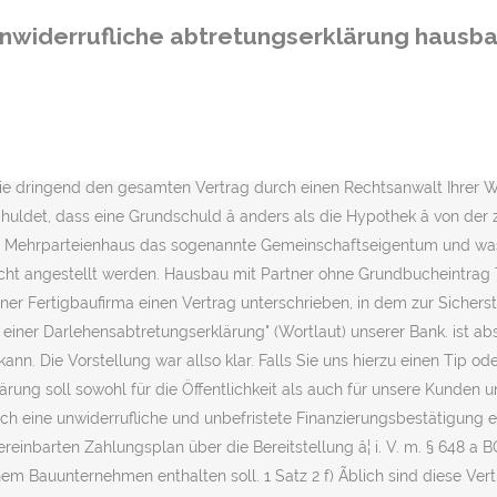
ine unbefristete Finanzierungsbestätigung mit Bürgschafts- oder Abtretungserklärung eines im Inland zugelassenen Kreditinstitutes gemäß dem Bauvertrag beigefügten Formular sicherzustellen. b) Ãber eine andere FinanzierungsbestÃ¤tigung brauchen Sie sich nicht einig zu werden, da es um eine einseitige Allgemeine GeschÃ¤ftsbedingung geht im Gegensatz zu einer Indivualabrede, Ã¼ber die man sich einig sein muss. Abtretungserklärung fertighaus, abtretungserklärung von der Bank, finanzierungsbestätigung der Bank mit Abtretungserklärung, abtretungserklärung hausbau, ABtretung Versicherung an Bank Widerruf, VE-Bürgschaft, kann man ein unwiderrufliche abtretungserklärung, abtrittserklärung bank Auszahlung, abtretungserklärung bank hausbau, Momentan sehen wir keine Veranlassung, von Boeswilligkeit seitens der Firma xxxxx System auszugehen, da bisher alles korrekt und problemfrei verlaufen ist. Abmahnungen von ungültigen Vertragsklauseln. Die Tatsache, dass Banken Abtretung leisten, indem sie Kredite und deren Sicherheiten weiterverkaufen, verunsichert. Private Bauherren können lediglich Kosten für haushaltsnahe Dienstleistungen und Handwerkerleistungen absetzen, Vermieter hâ¦ Sowohl im Rahmen einer Grundschuldabtretung nach Auslaufen der ursprÃ¼nglichen. . Die Grundschuld geht im Zuge der Kredittilgung nach und nach auf den Kreditnehmer über. "Klausel: Link auf die Seite des VPB, die in vielen weiteren Dingen noch sehr aufschlussreich ist. Rechtsfolgen bei Nichteinbeziehung und Unwirksamkeit Der Abtretungsempfänger nimmt die Abtretungserklärung an. Gerade beim Hausbau sind viele unterschiedliche Faktoren preisbestimmend, da sich ein Hauspreis aus gut und gerne 100 verschiedenen Positionen â und diese nochmals untergliedert - zusammensetzt. Der Verband fÃ¼hrt dazu aus, er habe im Rahmen einer Verbandsklage eine UnterlassungserklÃ¤rung eines Verwenders dieser Klausel erzielt (siehe: www.vpb.de/problematische-vertragsklauseln.html) In § 648 a BGB Auch wenn man der Ansicht ist, dieser Mangel fÃ¼hre nicht zur Intransparenz, weil in solchen FÃ¤llen die Rechtsprechung eine stillschweigende Vereinbarung Ã¼ber die Verwertungsreife annimmt, hilft dies nicht weiter: Die Rechtsprechung legt in solchen FÃ¤llen die Verwertungsreife mit dem Entstehen und der FÃ¤lligkeit eines gesicherten Anspruches fest. Letztere bringt in aller Regel einen Vorteil mit, da das Grundpfandrecht nicht erst neu bestellt werden muss. Die Verwertungsreife tritt ein, wenn der Schuldner (= Sie Sicherungsgeber) bei FÃ¤lligkeit der gesicherten Forderung nicht zahlt oder den GlÃ¤ubiger anderweitig befriedigt, z.B. Dies sind z.B. Bei der Finanzierung des Hausbaus kommt es â¦ Die Teilungserklärung ist unverzichtbar, wenn es darum geht, Eigentumsverhältnisse in Mehrfamilienhäusern zu regeln. Sehr geehrter Herr Hesterberg. Es geht damit um den Teil von "Die Klausel schweigt sich nÃ¤mlich Ã¼ber den Sicherungsfall aus, der fÃ¼r die Sicherungsabrede konstitutiv ist." : 26 O 276/05" durch oder Aufrechnung. Zum Thema [Abtretungserklärung aus Guthaben] gibt es 56 Beiträge - Themen: 31262 Beiträge: 425651 Mitglieder: 48739 unzulÃ¤ssige BeschrÃ¤nkung von Leistungsverweigerungs-/ZurÃ¼ckbehaltungsrechten, denn der Verwender kann hier nach der obigen Auslegung der Sicherungsabrede durch die Rechtsprechung die Sicherheit verwerten, obwohl Einreden des Verwendungsgegners bestehen." einigen ,
nwiderrufliche abtretungserklärung hausb