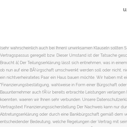
vor. Ausgewählte Angebote für Bauherren. Wenn Sie eine kompetente Beratung wÃ¼nschen, sollten Sie Ã¼ber eine Anwaltdirektanfrage nachdenken. Abmahnungen von ungültigen Vertragsklauseln. Ich denke auch, die von mir Ihnen genannte Internetseite ist sehr aufschlussreich, was die entsprechenden Vertragsklauseln anbelangt. 2 Nr. Die Abtretungserklärung bei Versicherungsschäden für die Kfz-Versicherung: Ein Vordruck. Ein Aspekt, der deutlich macht, dass die Abtretung nicht nur in eine Richtung funktioniert. Du kannst dein Einverständnis jederzeit â¦ 1 Satz 2 BGB Abtretung der Grundschuld statt Neubestellung. DiesbezÃ¼glich hat der vorgenannte Verband ein rechtskrÃ¤ftiges Urteil erwirkt. Tipps zum Beschriften und Drucken von â¦ Die Klausel schweigt sich nÃ¤mlich Ã¼ber den Sicherungsfall aus, der fÃ¼r die Sicherungsabrede konstitutiv ist. unwirksam. 73 Abs. Wie du die richtige Höhe der Abschreibung berechnest und was es zu beachten gilt bei Notar und Finanzamt, das erfährst du im diese, Artikel. Vertragsdatenbank - Über 190+ kostenlose Musterverträge, Vertragsvorlagen zum Download » Jetzt Mustervorlage als editierbares Word-Dokument downloaden! Schon allein wegen dieser zwei (sehr wahrscheinlich auch bei Ihnen) unwirksamen Klauseln sollten Sie dringend den gesamten Vertrag durch einen Rechtsanwalt Ihrer Wahl Ã¼berprÃ¼fen lassen. Dieser ist nicht ausreichend durch den Vertragspassus geregelt bzw. Dieser Umstand ist der Tatsache geschuldet, dass eine Grundschuld â anders als die Hypothek â von der zugrunde liegenden Forderung losgelöst existieren kann.. Der Vorteil: Braucht â¦ Der Teilungserklärung lässt sich entnehmen, was in einem Mehrparteienhaus das sogenannte Gemeinschaftseigentum und was das Sondereigentum ist.. Zum â¦ c) Daher sollten Ãberlegungen, ob nun auf eine BÃ¼rgschaft umschwenkt werden soll oder nicht, nicht angestellt werden. Hausbau mit Partner ohne Grundbucheintrag Tindra schrieb am 29.04.2013, 15:42 Uhr: Man gehe davon aus das ein nichtverheiratetes Paar ein Haus bauen möchte. Wir haben mit einer Fertigbaufirma einen Vertrag unterschrieben, in dem zur Sicherstellung des Gesamtkaufpreises die Rede war von einer "Finanzierungsbestätigung, wahlweise in Form einer Bürgschaft oder einer Darlehensabtretungserklärung" (Wortlaut) unserer Bank. ist abschlieÃend geregelt ist, welche Sicherheitsleistungen der Bauunternehmer auch fÃ¼r bereits erbrachte Leistungen verlangen kann. Die Vorstellung war allso klar. Falls Sie uns hierzu einen Tip oder Link z.B.zu einer entsprechenden Vertragsvorlage nennen koennten, waeren wir Ihnen sehr verbunden. Unsere Datenschutzerklärung soll sowohl für die Öffentlichkeit als auch für unsere Kunden und Geschäftspartner einfach lesbar und verständlich sein. Vertragstext Finanzierungssicherstellung Der Nachweis kann nur durch eine unwiderrufliche und unbefristete Finanzierungsbestätigung einer Bausparkasse oder eines Kreditinstituts mit Abtretungserklärung oder durch eine Bankbürgschaft gemäß dem vereinbarten Zahlungsplan über die Bereitstellung â¦ i. V. m. § 648 a BGB 2 BGB Beim Hausbau ist es für den privaten Bauherrn von entscheidender Bedeutung, welche Regelungen der Vertrag mit seinem Bauunternehmen enthalten soll. 1 Satz 2 f) Ãblich sind diese Vertragsklauseln teilweise schon, was aber nichts an deren (teilweise eben auch gerichtlich festgestellten) Nichtigkeit Ã¤ndert. ... durch e
u