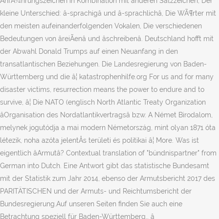
AnfÃ¼hrungszeichen in Kombination mit anderen Satzzeichen, Der
kleine Unterschied: â-sprachigâ und â-sprachlichâ, Die WÃ¶rter mit
den meisten aufeinanderfolgenden Vokalen, Die verschiedenen
Bedeutungen von âreiÃenâ und âschreibenâ. Deutschland hofft mit
der Abwahl Donald Trumps auf einen Neuanfang in den
transatlantischen Beziehungen. Die Landesregierung von Baden-
Württemberg und die â¦ katastrophenhilfe.org For us and for many
disaster victims, resurrection means the power to endure and to
survive, â¦ Die NATO (englisch North Atlantic Treaty Organization
âOrganisation des Nordatlantikvertragsâ bzw. A Német Birodalom,
melynek jogutódja a mai modern Németország, mint olyan 1871 óta
létezik, noha azóta jelentÅs területi és politikai â¦ More. Was ist
eigentlich âArmutâ? Contextual translation of "bündnispartner" from
German into Dutch. Eine Antwort gibt das statistische Bundesamt
mit der Statistik zum Jahr 2014, ebenso der Armutsbericht 2017 des
PARITÄTISCHEN und der Armuts- und Reichtumsbericht der
Bundesregierung.Auf unseren Seiten finden Sie auch eine
Betrachtung speziell für Baden-Württemberg.. â