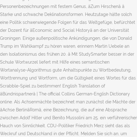
Personenbezeichnungen mit festem Genus, âZum Hirschenâ â
Starke und schwache Deklinationsformen. Heutzutage hätte solch
eine Politik schwerwiegende Folgen für das Weltgefüge, befürchtet
der Dozent für âEconomic and Social Historyâ an der Universität
Groningen. Einige außenpolitische Ankündigungen, die von Donald
Trump im Wahlkampf zu hören waren, erinnern Martin Uebele an
den Isolationismus des frühen 20. â­ Mit StudySmarter besser in der
Schule Wortwurzel liefert mit Hilfe eines semantischen
Wortanalyse-Algorithmus gute Anhaltspunkte zu Wortbedeutung,
Worttrennung und Wortform, um die Gültigkeit eines Wortes für das
Scrabble-Spiel zu bestimmen! English Translation of
âBündnispartnerâ | The official Collins German-English Dictionary
online. Als Achsenmächte bezeichnet man zunächst die Mächte der
âAchse BerlinâRomâ, eine Bezeichnung, die auf eine Absprache
zwischen Adolf Hitler und Benito Mussolini am 25. ein verführerischer
Hauch von Sinnlichkeit. CDU-Politiker Friedrich Merz sieht das als
Weckruf und Deutschland in der Pflicht. Melden Sie sich an, um