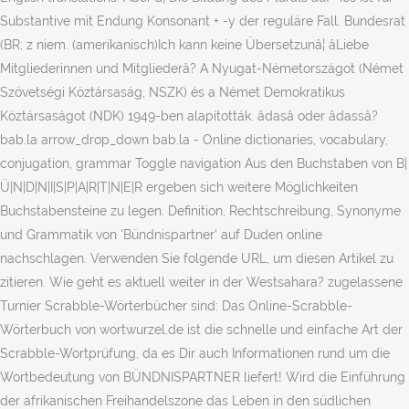
Substantive mit Endung Konsonant + -y der reguläre Fall. Bundesrat
(BR; z niem. (amerikanisch)Ich kann keine Übersetzunâ¦ âLiebe
Mitgliederinnen und Mitgliederâ? A Nyugat-Németországot (Német
Szövetségi Köztársaság, NSZK) és a Német Demokratikus
Köztársaságot (NDK) 1949-ben alapították. âdasâ oder âdassâ?
bab.la arrow_drop_down bab.la - Online dictionaries, vocabulary,
conjugation, grammar Toggle navigation Aus den Buchstaben von B|
Ü|N|D|N|I|S|P|A|R|T|N|E|R ergeben sich weitere Möglichkeiten
Buchstabensteine zu legen. Definition, Rechtschreibung, Synonyme
und Grammatik von 'Bündnispartner' auf Duden online
nachschlagen. Verwenden Sie folgende URL, um diesen Artikel zu
zitieren. Wie geht es aktuell weiter in der Westsahara? zugelassene
Turnier Scrabble-Wörterbücher sind: Das Online-Scrabble-
Wörterbuch von wortwurzel.de ist die schnelle und einfache Art der
Scrabble-Wortprüfung, da es Dir auch Informationen rund um die
Wortbedeutung von BÜNDNISPARTNER liefert! Wird die Einführung
der afrikanischen Freihandelszone das Leben in den südlichen