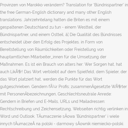
Provinzen von Marokko verändern? Translation for 'Bündnispartner' in
the free German-English dictionary and many other English
translations. Jahrzehntelang hatten die Briten es mit einem
gespaltenen Deutschland zu tun - einem Westteil, der
Bündnispartner, und einem Ostteil, â¦ Die Qualität des Bündnisses
entscheidet über den Erfolg des Projektes. in Form von
Bereitstellung von Räumlichkeiten oder Freistellung von
hauptamtlichen Mitarbeiter_innen für die Umsetzung der
Maßnahmen. Es ist ein Brauch von alters her: Wer Sorgen hat, hat
auch LikÃ¶r! Das Wort verbleibt auf dem Spielfeld, dem Spieler, der
das Wort platziert hat, werden die Punkte für das Wort
gutgeschrieben. Gendern fÃ¼r Profis: zusammenÂ­gesetzte WÃ¶rter
mit PersonenÂ­bezeichnungen, Geschlechtsneutrale Anrede:
Gendern in Briefen und E-Mails, URLs und Mailadressen:
Rechtschreibung und Zeichensetzung, Webseiten richtig verlinken in
Word und Outlook. TÅumaczenie sÅowa 'Bündnispartner' i wiele
innych tÅumaczeÅ na polski - darmowy sÅownik niemiecko-polski.