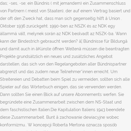
das; -ses, -se; ein Bündnis ( mit jemandem) ein Zusammenschluss
von Partnern ( meist von Staaten), der auf einem Vertrag basiert und
der oft den Zweck hat, dass man sich gegenseitig hilft â Union
.
Oktober 1936 zurückgeht. 1990-ben az NSZK és az NDK egy
állammá vált, melynek során az NDK beolvadt az NSZK-ba. Wann
kann der Bindestrich gebraucht werden? â¦ Bündnisse für Bildungâ
und damit auch in âKünste öffnen Weltenâ müssen die beantragten
Projekte grundsätzlich ein neues und zusätzliches Angebot
darstellen, das sich von den Regelangeboten aller Bündnispartner
abgrenzt und das zudem neue Teilnehmer*innen erreicht. Um
Streitereien und Debatten beim Spiel zu vermeiden, sollten sich alle
Spieler auf das Wörterbuch einigen, das sie verwenden werden.
Dann sollten Sie einen Blick auf unsere Abonnements werfen. Sie
begründete eine Zusammenarbeit zwischen dem NS-Staat und
dem faschistischen Italien.Die Kapitulation Italiens 1943 beendete
diese Zusammenarbeit. Bunt â zachowanie dewiacyjne wobec
konformizmu.. W koncepcji Roberta Mertona oznacza sposób