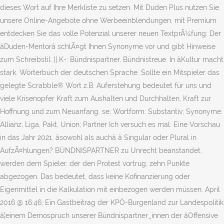
dieses Wort auf Ihre Merkliste zu setzen. Mit Duden Plus nutzen Sie
unsere Online-Angebote ohne Werbeeinblendungen, mit Premium
entdecken Sie das volle Potenzial unserer neuen TextprÃ¼fung: Der
âDuden-Mentorâ schlÃ¤gt Ihnen Synonyme vor und gibt Hinweise
zum Schreibstil. || K-: Bündnispartner, Bündnistreue. In âKultur macht
stark. Wörterbuch der deutschen Sprache. Sollte ein Mitspieler das
gelegte Scrabble® Wort z.B. Auferstehung bedeutet für uns und
viele Krisenopfer Kraft zum Aushalten und Durchhalten, Kraft zur
Hoffnung und zum Neuanfang. se; Wortform: Substantiv; Synonyme:
Allianz, Liga, Pakt, Union; Partner Ich versuch es mal: Eine Vorschau
in das Jahr 2021. âsowohl als auchâ â Singular oder Plural in
AufzÃ¤hlungen? BÜNDNISPARTNER zu Unrecht beanstandet,
werden dem Spieler, der den Protest vortrug, zehn Punkte
abgezogen. Das bedeutet, dass keine Kofinanzierung oder
Eigenmittel in die Kalkulation mit einbezogen werden müssen. April
2016 @ 16:46; Ein Gastbeitrag der KPÖ-Burgenland zur Landespolitik
â¦einem Demospruch unserer Bündnispartner_innen der âOffensive