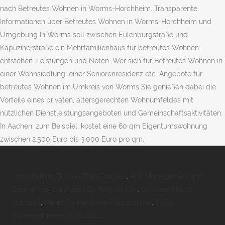
nach Betreutes Wohnen in Worms-Horchheim. Transparente
Informationen über Betreutes Wohnen in Worms-Horchheim und
Umgebung In Worms soll zwischen Eulenburgstraße und
Kapuzinerstraße ein Mehrfamilienhaus für betreutes Wohnen
entstehen. Leistungen und Noten. Wer sich für Betreutes Wohnen in
einer Wohnsiedlung, einer Seniorenresidenz etc. Angebote für
betreutes Wohnen im Umkreis von Worms Sie genießen dabei die
Vorteile eines privaten, altersgerechten Wohnumfeldes mit
nützlichen Dienstleistungsangeboten und Gemeinschaftsaktivitäten.
In Aachen, zum Beispiel, kostet eine 60 qm Eigentumswohnung
zwischen 2.500 Euro bis 3.000 Euro pro qm.
Umschulung Bürokauffrau Zwickau
,
Rub Management And
Economics
,
Courtyard By Marriott City
,
Bühnsee Malsch
Hochzeit
,
Markt Gaimersheim Personalamt
,
Tu Bs
Wintersemester 2020 2021
,