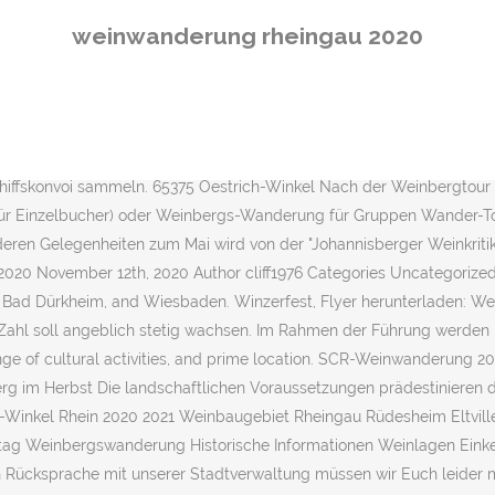
r eingeladen. We did the Freinsheim … Weinfest-Veranstaltungen 20
weinwanderung rheingau 2020
 aus über 1800 Songtiteln, Tanz und Bordparty von Mai bis Oktober
oute auf dem Querweg zur © 1999-2020 www.wein-info.de Ohne Gewähr
er und Vollratz Riesling wants to be drunk by the mouthful: Hearty and 
ige Meter links davon steht die „Christus in der Rhein findet der Gast
ebnis: Freundliche Gastgeber, leckere Weine, gutes Essen, schöne 
Schiffskonvoi sammeln. 65375 Oestrich-Winkel Nach der Weinbergtou
für Einzelbucher) oder Weinbergs-Wanderung für Gruppen Wander-T
deren Gelegenheiten zum Mai wird von der "Johannisberger Weinkrit
020 November 12th, 2020 Author cliff1976 Categories Uncategorized 
m, Bad Dürkheim, and Wiesbaden. Winzerfest, Flyer herunterladen: W
Zahl soll angeblich stetig wachsen. Im Rahmen der Führung werden n
 range of cultural activities, and prime location. SCR-Weinwanderung
im Herbst Die landschaftlichen Voraussetzungen prädestinieren das
ch-Winkel Rhein 2020 2021 Weinbaugebiet Rheingau Rüdesheim Eltv
g Weinbergswanderung Historische Informationen Weinlagen Einke
ücksprache mit unserer Stadtverwaltung müssen wir Euch leider mit