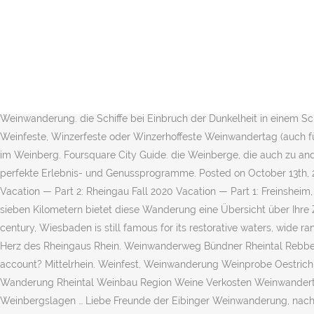
von Johannisberg zu einem fachlichen Gespräch in den Schlosskelle
Feuerwerk-Schifffahrten auf dem Rhein mit DJs, Online-Liedwünsche
Oktoberfest am Mittelrhein und im Rheingau. Von hier führte die R
in öffentlichen Besitz gelangte und heute ein Internat für Weinliebhab
light meal. Februar 2021 in Eltville / Hessische Staatsweingüter. Wen
/ Reuter & Sturm, … Weinwandern ist ein Rheinhessen-typisches Erl
Weinwanderung. die Schiffe bei Einbruch der Dunkelheit in einem 
Weinfeste, Winzerfeste oder Winzerhoffeste Weinwandertag (auch 
im Weinberg. Foursquare City Guide. die Weinberge, die auch zu an
perfekte Erlebnis- und Genussprogramme. Posted on October 13th, 2
Vacation — Part 2: Rheingau Fall 2020 Vacation — Part 1: Freinshei
sieben Kilometern bietet diese Wanderung eine Übersicht über Ihre 
century, Wiesbaden is still famous for its restorative waters, wide
Herz des Rheingaus Rhein. Weinwanderweg Bündner Rheintal Rebberg 
account? Mittelrhein. Weinfest, Weinwanderung Weinprobe Oestri
Wanderung Rheintal Weinbau Region Weine Verkosten Weinwanderta
Weinbergslagen … Liebe Freunde der Eibinger Weinwanderung, nach R