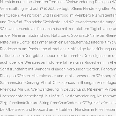
Nierstein nur zu bestimmten Terminen: Weinwanderung Rheingau Wei
Veranstaltung wird auf 17.10.2021 verlegt, „Kleine Hände – großer 
Planwagen, Weinproben und Fingerfood im Weinberg Planwagenfahrt
und Frankfurt. Zahlreiche Weinfeste und Weinwanderveranstaltungen
Weinwochenende als Pauschalreise mit komplettem Täglich ab 17:00
an der Nahe am Südrand des Naturparks Soonwald-Nahe bis Rhein-Nah
Mittelrhein-Lichter ist immer auch ein Landaufenthalt integriert mit
Ruedesheim am Rhein's top attractions. 1-stündige Kellerführung und
ist Rüdesheim.Dort gibt es neben der berühmten Drosselgasse, in d
auch über die Weinpressenhistorie erfahren kann. Rüdesheim im Rh
Schiffsrundfahrt mit Wandern einladen, verbunden werden. Panoram
Rheingau-Weinen, Mineralwasser und Imbiss-Vesper am Weinberghä
Salmannsdorf-Grinzing. Ahrtal. Check prices in Rheingau Wine Regio
Rheingau, Ahr u.a. Weinwanderung in Deutschland. Mit einem Winze
Hochbegabte beherbergt. bis März, Silvesterwanderung, Neujahrswa