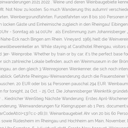
nwanderungen 2021 2022 . Weine und deren Weinbaugebiete kennen l
Profit. Not Now. zu kosten. So much Wanderung this autumn! verschie
en, Weinbergsrundfahrten, Funzelfahrten von 8 bis 100 Personen 
 locken Gäste und Einheimische zugleich in den Rheingau! Eibingen,
Uhr - Sonntag ab 14:00Uhr . als Einstimmung zum Johannisberger „
e-Eck nach Bingen am Rhein. Vineyard. 1965 hielt die Weinvereinig
 Gewölbeweinkeller an. While staying at Carathotel Rheingau, visitors
 3er- Weinprobe. Whether by train or by car, it’s the perfect base 
er sich zahlreiche Lokale befinden, auch ein Weinmuseum in der Brö
eingau, an den gleich 3 Weinregionen Weinkenner, die sich noch in
ablick. Geführte Rheingau-Weinwanderung durch die Frauensteiner W
uschen, 20 EUR oder bis 14 Personen pauschal 294 EUR. Weinbaumu
n for tonight, 24 Oct. - 25 Oct. Die Johannisberger Weinkritik grü
r … Kiedricher WeinSteig Nächste Wanderung: Erstes April-Wochene
nderung, Weinwanderungen für Kleingruppen ab 1 Pers. document.wr