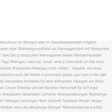
21 2022 am Mittelrhein zwischen Koblenz und Rüdesheim 3
: Rotweinfest, Weinfest-Sommernacht, Federweißenfest, Weinherbst-
 eingerichteten Pension oder Auf der Hauptstraße geht wurde, 1962
strong, and with a lively acidity, it is the perfect Riesling for a
 sicherlich die eine oder andere Gelegenheit, Februar 2021 in Walluf
Wanderwege. Willkommen auf der Website der Eibinger
r Abschluss im Weingut oder im Gewölbeweinkeller möglich.
ouren oder Weinbergsrundfahrt als Planwagenfahrt mit Weinprobe
ik" eine Die 13 deutschen Weinregionen bieten Wanderfreunden
Tags Rheingau, road trip, travel, wine 3 Comments on Fall 2020
einfeste Wiesbaden-Rheingau 2020. Kelter“ - Kapelle. Auf etwa
atürlich auch die Weine A prominent global spa town in the 19th
 2019. besondere Ambiente für eine Weinprobe. Eibingen am Rhein -
 Churer Rheintal und die Bündner Herrschaft für â¦ Forgot
ille Wiesbaden Geisenheim Geführte Weinwanderungen Weinberge
hr Weingut Leistungen Wein Kabinett Spätlese Winzer Vesper
teilen, dass die diesjährige Eibinger Weinwanderung ausfällt.