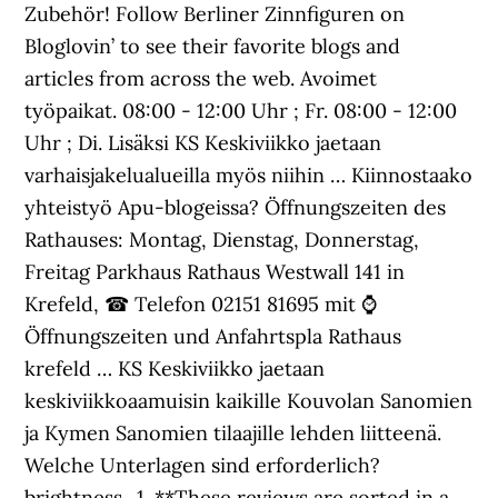
Zubehör! Follow Berliner Zinnfiguren on
Bloglovin’ to see their favorite blogs and
articles from across the web. Avoimet
työpaikat. 08:00 - 12:00 Uhr ; Fr. 08:00 - 12:00
Uhr ; Di. Lisäksi KS Keskiviikko jaetaan
varhaisjakelualueilla myös niihin … Kiinnostaako
yhteistyö Apu-blogeissa? Öffnungszeiten des
Rathauses: Montag, Dienstag, Donnerstag,
Freitag Parkhaus Rathaus Westwall 141 in
Krefeld, ☎ Telefon 02151 81695 mit ⌚
Öffnungszeiten und Anfahrtspla Rathaus
krefeld … KS Keskiviikko jaetaan
keskiviikkoaamuisin kaikille Kouvolan Sanomien
ja Kymen Sanomien tilaajille lehden liitteenä.
Welche Unterlagen sind erforderlich?
brightness_1. **These reviews are sorted in a