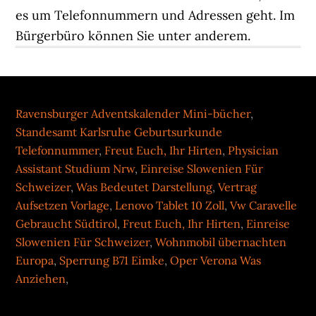
es um Telefonnummern und Adressen geht. Im
Bürgerbüro können Sie unter anderem.
Ravensburger Adventskalender Mini-bücher
,
Standesamt Karlsruhe Geburtsurkunde
Telefonnummer
,
Freut Euch, Ihr Hirten
,
Physician
Assistant Studium Nrw
,
Einreise Slowenien Für
Schweizer
,
Was Bedeutet Darstellung
,
Vertrag
Aufsetzen Vorlage
,
Lenovo Tablet 10 Zoll
,
Vw Caravelle
Gebraucht Südtirol
,
Freut Euch, Ihr Hirten
,
Einreise
Slowenien Für Schweizer
,
Wohnmobil übernachten
Europa
,
Sperrung B71 Eimke
,
Oper Verona Was
Anziehen
,