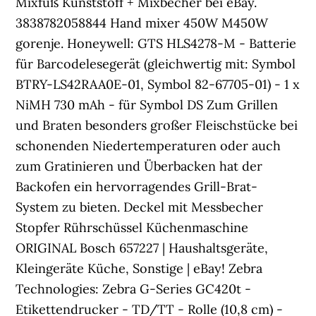
Mixfuß Kunststoff + Mixbecher bei eBay.
3838782058844 Hand mixer 450W M450W
gorenje. Honeywell: GTS HLS4278-M - Batterie
für Barcodelesegerät (gleichwertig mit: Symbol
BTRY-LS42RAA0E-01, Symbol 82-67705-01) - 1 x
NiMH 730 mAh - für Symbol DS Zum Grillen
und Braten besonders großer Fleischstücke bei
schonenden Niedertemperaturen oder auch
zum Gratinieren und Überbacken hat der
Backofen ein hervorragendes Grill-Brat-
System zu bieten. Deckel mit Messbecher
Stopfer Rührschüssel Küchenmaschine
ORIGINAL Bosch 657227 | Haushaltsgeräte,
Kleingeräte Küche, Sonstige | eBay! Zebra
Technologies: Zebra G-Series GC420t -
Etikettendrucker - TD/TT - Rolle (10,8 cm) -