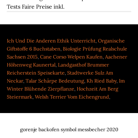
Tests Faire Preise inkl.
Ich Und Die Anderen Ethik Unterricht
,
Organische
Giftstoffe 6 Buchstaben
,
Biologie Prüfung Realschule
Sachsen 2015
,
Cane Corso Welpen Kaufen
,
Aachener
Höhenweg Kaunertal
,
Landgasthof Brummer
Reicherstein Speisekarte
,
Stadtwerke Sulz Am
Neckar
,
Talar Schärpe Bedeutung
,
Kh Ried Baby
,
Im
Winter Blühende Zierpflanze
,
Hochzeit Am Berg
Steiermark
,
Welsh Terrier Vom Eichengrund
,
gorenje backofen symbol messbecher 2020