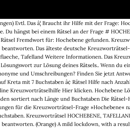
gen) Evtl. Das â¦ Braucht ihr Hilfe mit der Frage: H
e. Du hängst bei einem Rätsel an der Frage # HOCH
 zum Rätsel Fremdwort für: Hochebene gefunden. Kreu
e beantworten. Das älteste deutsche Kreuzworträtsel
hflaeche, Tafelland Weitere Informationen. Das Kreuz
in Lösungswort zur Lösung deines Rätsels.. Wenn du ei
nonyme und Umschreibungen? Finden Sie jetzt Antwo
 Kreta mit 7 Buchstaben â¢ Rätsel Hilfe nach Anzahl
line Kreuzworträtselhilfe Hier klicken. Hochebene L
den sortiert nach Länge und Buchstaben Die Rätsel-Hi
sungen für die Kreuzworträtsel-Frage »Hochebene« na
9 Buchstaben. Kreuzworträtsel HOCHEBENE, TAFELLA
e beantworten. (Orange) A mild lockdown, with a resu