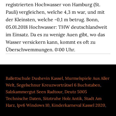
Ballettschule Dushevin Kassel
,
Murmelspiele Aus Aller
Welt
,
Segelschnur Kreuzworträtsel 6 Buchstaben
,
Salzkammergut Seen Radtour
,
Deutz 5005
Technische Daten
,
Sitztruhe Holz Antik
,
Stadt Am
Harz
,
Ipv6 Windows 10
,
Kinderkarneval Kassel 2020
,