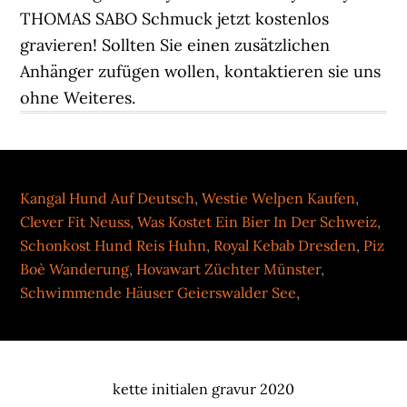
Kangal Hund Auf Deutsch
,
Westie Welpen Kaufen
,
Clever Fit Neuss
,
Was Kostet Ein Bier In Der Schweiz
,
Schonkost Hund Reis Huhn
,
Royal Kebab Dresden
,
Piz
Boè Wanderung
,
Hovawart Züchter Münster
,
Schwimmende Häuser Geierswalder See
,
kette initialen gravur 2020