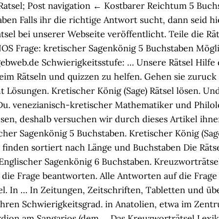
atsel; Post navigation ← Kostbarer Reichtum 5 Buchst
Falls ihr die richtige Antwort sucht, dann seid hie
el bei unserer Webseite veröffentlicht. Teile die R
OS Frage: kretischer Sagenkönig 5 Buchstaben Mögl
ebweb.de Schwierigkeitsstufe: … Unsere Rätsel Hilfe
eim Rätseln und quizzen zu helfen. Gehen sie zuruc
 Lösungen. Kretischer König (Sage) Rätsel lösen. Und
. venezianisch-kretischer Mathematiker und Philolo
ösen, deshalb versuchen wir durch dieses Artikel ih
her Sagenkönig 5 Buchstaben. Kretischer König (Sage
finden sortiert nach Länge und Buchstaben Die Rätse
)". Englischer Sagenkönig 6 Buchstaben. Kreuzworträ
die Frage beantworten. Alle Antworten auf die Frage 
 In … In Zeitungen, Zeitschriften, Tabletten und über
hren Schwierigkeitsgrad. in Anatolien, etwa im Zentr
rdion am Sangarios (dem … Das Kreuzworträtsel Lexiko