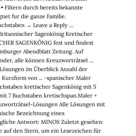
• Filtern durch bereits bekannte
net fur die ganze Familie.
Buchstaben → Leave a Reply …
Britannischer Sagenkönig Kretischer
ISCHER SAGENKÖNIG fest und findest
amburger Abendblatt Zeitung. Auf
Kinder, alle können Kreuzworträtsel …
l-Lösungen im Überblick Anzahl der
 Kurzform von ... -spanischer Maler
uchstaben kretischer Sagenkönig mit 5
mit 7 Buchstaben kretischspan.Maler +
zworträtsel-Lösungen Alle Lösungen mit
echische Bezeichnung eines
ögliche Antwort: MINOS Zuletzt gesehen:
e auf den Stern, um ein Lesezeichen für