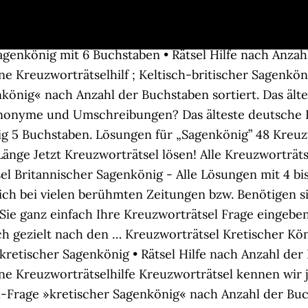
genkönig mit 6 Buchstaben • Rätsel Hilfe nach Anzahl
e Kreuzworträtselhilf ; Keltisch-britischer Sagenkön
önig« nach Anzahl der Buchstaben sortiert. Das ält
nonyme und Umschreibungen? Das älteste deutsche K
nig 5 Buchstaben. Lösungen für „Sagenkönig” 48 Kreu
änge Jetzt Kreuzworträtsel lösen! Alle Kreuzworträt
sel Britannischer Sagenkönig - Alle Lösungen mit 4 bi
ch bei vielen berühmten Zeitungen bzw. Benötigen sie
Sie ganz einfach Ihre Kreuzworträtsel Frage eingebe
 gezielt nach den … Kreuzworträtsel Kretischer Köni
retischer Sagenkönig • Rätsel Hilfe nach Anzahl der 
e Kreuzworträtselhilfe Kreuzworträtsel kennen wir ja 
-Frage »kretischer Sagenkönig« nach Anzahl der Buc