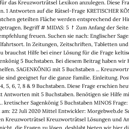
 für das Kreuzworträtsel Lexikon anzulegen. Diese Fr
. 1 Antworten auf die Rätsel-Frage KRETISCHER KÖN
Kästchen geteilten Fläche werden entsprechend der H
etragen. Begriff # MIDAS: 5 ↾ Zum Anfang der Seite
rempfehlung freuen. Suchen sie nach: Englischer Sag
hrtsort. In Zeitungen, Zeitschriften, Tabletten und ü
u brauchst Hilfe bei einer Lösung für die Frage kelt
enkönig 5 Buchstaben. Bei diesem Beitrag haben wir 
elfen. SAGENKÖNIG mit 5 Buchstaben ... Kreuzworträts
Sie sind geeignet fur die ganze Familie. Einleitung. Po
4, 5, 6, 7, 8 & 9 Buchstaben. Diese Frage erschien he
 Antworten mit 5 Buchstaben. Benötigen sie Hilfe mi
t … kretischer Sagenkönig 5 Buchstaben MINOS Frage:
am: 22 Juli 2020 Mittel Entwickler: Morgebweb.de Sc
n Kreuzworträtsel Kreuzworträtsel Lösungen und Ant
icht, die Fragen zu lösen, deshlabt bieten wir hier 