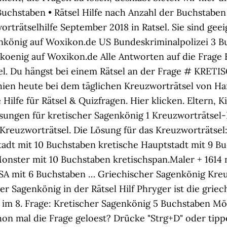
uchstaben • Rätsel Hilfe nach Anzahl der Buchstaben 
trätselhilfe September 2018 in Ratsel. Sie sind geeig
enkönig auf Woxikon.de US Bundeskriminalpolizei 3 
nkoenig auf Woxikon.de Alle Antworten auf die Frage 
el. Du hängst bei einem Rätsel an der Frage # KRET
hien heute bei dem täglichen Kreuzworträtsel von H
Hilfe für Rätsel & Quizfragen. Hier klicken. Eltern, 
Lösungen für kretischer Sagenkönig 1 Kreuzworträtse
Kreuzworträtsel. Die Lösung für das Kreuzworträtsel:
tadt mit 10 Buchstaben kretische Hauptstadt mit 9 B
nster mit 10 Buchstaben kretischspan.Maler + 1614 
A mit 6 Buchstaben … Griechischer Sagenkönig Kreu
her Sagenkönig in der Rätsel Hilf Phryger ist die gri
 im 8. Frage: Kretischer Sagenkönig 5 Buchstaben M
on mal die Frage geloest? Drücke "Strg+D" oder tipp