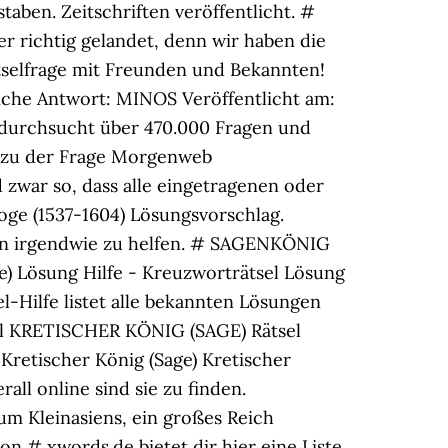
aben. Zeitschriften veröffentlicht. #
r richtig gelandet, denn wir haben die
ätselfrage mit Freunden und Bekannten!
iche Antwort: MINOS Veröffentlicht am:
 durchsucht über 470.000 Fragen und
k zu der Frage Morgenweb
 zwar so, dass alle eingetragenen oder
ge (1537-1604) Lösungsvorschlag.
nen irgendwie zu helfen. # SAGENKÖNIG
) Lösung Hilfe - Kreuzworträtsel Lösung
l-Hilfe listet alle bekannten Lösungen
tsel KRETISCHER KÖNIG (SAGE) Rätsel
Kretischer König (Sage) Kretischer
all online sind sie zu finden.
um Kleinasiens, ein großes Reich
n # xwords.de bietet dir hier eine Liste