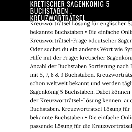
KRETISCHER SAGENKÖNIG 5
BUCHSTABEN
KREUZWORTRÄTSEL
Kreuzworträtsel Lösung für englischer Sa
bekannte Buchstaben • Die einfache Onlin
Kreuzworträtsel-Frage »deutscher Sagenk
Oder suchst du ein anderes Wort wie Sy
Hilfe mit der Frage: kretischer Sagenkö
Anzahl der Buchstaben Sortierung nach L
mit 5, 7, 8 & 9 Buchstaben. Kreuzworträt
schon weltweit bekannt und werden tägli
Sagenkönig 5 Buchstaben. Dabei können 
der Kreuzworträtsel-Lösung kennen, auch
Buchstaben. Kreuzworträtsel Lösung für k
bekannte Buchstaben • Die einfache Onlin
passende Lösung für die Kreuzworträtsel