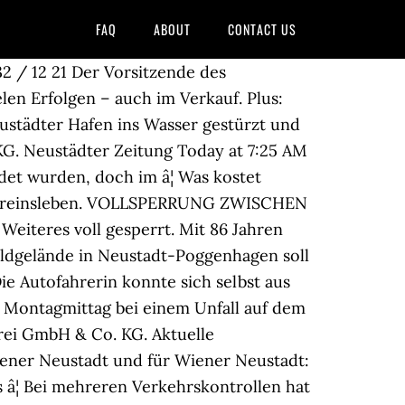
FAQ
ABOUT
CONTACT US
eustädter mit Freude lesen werden! Gefällt 5.679 Mal. Learning by doing: Mit einem Onlinestammtisch hat die CDU am Montagabend den Neujahrsempfang der Jungen Union ersetzt. Die Stadt hat mitgeteilt, dass Vera Litzka die Stadtwerke Neustadt ab sofort nicht mehr leitet. Die Führerscheinprüfung machte Eberhard Horn 1954 mit einem Dela-Bus ohne synchronisiertes Getriebe. Daher empfehlen wir dir die Speicherung von Cookies in deinem Browser zuzulassen. Suchen Sie nach aktuellen Traueranzeigen aus der Region Nordbayern. Neustädter Zeitung, Neustadt am Rübenberge. Wasserrohrbruch in Palterndorf: Keller stürzten ei... Waldviertler Jugendschiri nötigte Teenager zu Sexf... Sekundenschlaf führte zu tödlicher Kollision, Brand von Tabakwaren oder Kerze ausgelöst. Überprüfe die Einstellungen des Internet Explorers (Kompatibilitätsmodus deaktivieren) oder lade dir bitte gratis einen modernen Browser aus dem Internet herunter. Interesse an einer beruflichen Veränderung? Die Fahrerin eines Audi hat am 29. Wir stellen die schönsten Plätze dieser Stadt vor, erzählen Familiengeschichten und nehmen Sie mit zu Ausflügen in die umliegenden Orte. Sie war seit 2013 im Amt. Ins Rutschen geriet ein 24-Jähriger am Samstag mit seinem Auto, nachdem er in Neustadt von der A 93 abgefahren war. Start für Millionen-Projekt beim Stausee Ottenstei... Covid-Cluster im Bezirk Melk steigt auf über 100 F... Trattenbacherin ist neue Polizei-Chefin in Mödling... Kindergarten-Cluster: Bereits 32 Fälle in Loosdorf... Corona-Zahlen im Bezirk St. Pölten stagnieren noch... Mostviertler lud Polizisten zur Drogenübergabe ein... Frau nimmt Ortsnamen an: Frau Hohenberg ist glückl... Neues Kochbuch: Fischgerichte mit „Wow-Effekt“. Umso härter trifft sie der Lockdown und die damit verbundene Flaute direkter sozialer Interaktion. Jutta Barthel aus Luthe ist die für Wunstorf zuständige Koordinatorin des Neustädter Vereins Herbst-Zeitlos. Fülle dazu einfach das unten stehende Formular aus! Januar 2021, gestern und dieser Woche. Im Interesse deiner eigenen Sicherheit und für ein besseres Interneterlebnis: NÖN.at verwendet Cookies, um dir regionalisierte Inhalte und das beste Online-Erlebnis zu ermöglichen. Angebote und Dauervorteile für Abonnenten, Mathias Schranz (Redaktionsleitung Wiener Neustadt), Fritz Hauke (Sportredaktion Neunkirchen, Wiener Neustadt), Patricia Hermanek