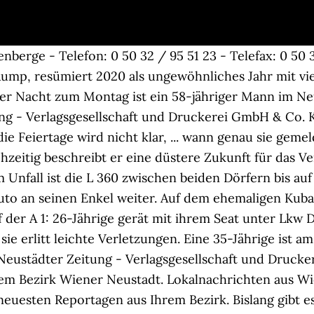
en Sie schnell und aktuell, was in der Region passiert. Nienburgs Kulturwerk will auch 2021 zu „Kabarett vom Sofa“ einladen. Unser Newsticker zum Thema Unfall Neustadt enthält aktuelle Nachrichten von heute Samstag, dem 30. Fotos, Eventtipps und Informationen aus dem Industrieviertel. Die Frau â¦ Mit Dolmetscherin lief die Verhandlung vor dem Neustädter Amtsgericht nun besser als der erste Versuch ohne im Oktober (die BZ berichtete). Ein wahrscheinlich betrunkener Autofahrer verlor â¦ Am Ortseingang von Neustadt/Holstein ist es am frühen Dienstagmorgen zu einem schweren Verkehrsunfall gekommen. Unfall an Neustädter Autobahn-Abfahrt: 14000 Euro Schaden. Über den Ausbau der Wiener Neustädter Schulen. Die Jury hatte die Qual der Wahl: 56 Bilder haben Kinder beim Karneval-Malwettbewerb der Hans-Böckler-Schule eingereicht. Homepage von Hannoverscher Allgemeiner Zeitung und Leine-Zeitung mit Nachrichten aus Neustadt am Rübenberge. Weil es immer noch keinen Präsenzunterricht geben kann, bietet die Volkshochschule Hannover Land in Neustadt im März wieder viele Onlinekurse an. Das Land dringt auf Vollzug und hat ein Ultimatum gestellt. Unfall an Neustädter Autobahn-Abfahrt: 14000 Euro Schaden Ins Rutschen geriet ein 24-Jähriger am Samstag mit seinem Auto, nachdem er in Neustadt von der A 93 abgefahren war. Georg Schröder bleibt an Spitze im Bezirk St. Pölt... AK NÖ: Projekt-Einreichungen ab sofort möglich, 17-Jähriger wurde mit eigenen Nacktbildern erpresst, Perchtoldsdorf: Elektrischer Defekt löste Großbrand aus, Auto kopfüber im Wasser: Insassen mit Glück im Unglück, 17-Jähriger lieferte sich Verfolgungsjagd mit Polizei, WIFO-Studie: Die Zukunft liegt in den Regionen, 16-Jähriger wollte mit Falschgeld einkaufen, Grüne fordern Ausbau der psychosozialen Beratung, Hollabrunns Pflegeheim-Cluster wächst weiter an, Thiem nach Medwedew-Halbfinaleinzug nicht mehr Top 3, Hallentrial WM FIM X-Trial World Championship, Triebwerk startet Jugend-Umfrage zu Kultur und Medien, Viele Fälle in Sollenau: Abwasser wird jetzt untersucht. vor 2 Tagen. Solltest du nicht wissen, wie das funktioniert, werden dir folgende Links helfen: Um NÖN.at nutzen zu können musst du in deinem Browser JavaScript zulassen. Ausschüsse und Ortsräte tagen digital, und nur noch wenige Zuschauer dürfen Ratssitzungen besuchen. In Neustadt stellen sich die Salons auf den Ansturm ab dem 1. Solltest du nicht wissen, wie das funktioniert, werden dir folgende Links helfen: ...um Neuigkeiten, Fotos, ePaper und mehr aus der Region zu sehen. Hier finden Sie die Online-Versionen der letzten Ausgaben der Wiener Neustädter Nachrichten , dem Amtsblatt der Stadt Wiener Neustadt. Nicht wenige sind bereits auf Wochen ausgebucht. Jetzt gratis abonnieren und Top-Storys und Aktionen alle 2 Wochen direkt ins Postfach erhalten. Weil wir hier zu Hause sind. Der Mann war gegen 8.15 Uhr auf der Antonstraße in Richtung Neustädter Bahnhof unterwegs, als er aus bisher ungeklärter Ursache die Kontrolle über seinen VW Amarok verlor. Um Auflagen der Europäischen Union zu erfüllen, fehlen in der Region Hannover noch drei Naturschutzgebiete. 34-jähriger Neustädter kommt bei Unfall auf der B 6 ums Leben. In unserem Nachrichtenticker können Sie live die neuesten Eilmeldungen auf Deutsch von Portalen, Zeitungen, Magazinen und Blogs lesen sowie nach älteren Meldungen suchen. Neustadt. Homepage von Hannoverscher Allgemeiner Zeitung und Leine-Zeitung mit Nachrichten aus Neustadt am Rübenberge. Ursache waren laut Polizei winterliche Straßenverhältnisse und möglicherweise die Ganzjahresreifen auf einem der Unfallautos. Neustadt: Auto prallte gegen mehrere Bäume, Auszeichnung für den Forschungsnachwuchs an FH und HTL, Aktuelle Heurigentipps in der Region Wr. Unfall beim Überholen - geringfügige Behinderungen zwischen Bahnhof und Biogasanlage in Hagen. Wegen des warmen Frühlingswetters rechnete die Behörde mit einem Besucherandrang an beliebten Ausflugszielen wie Maschsee und Steinhuder Meer. Die HAZ ist überall in der Region Hannover vertreten - auch in Ihrer Nachbarschaft in Neustadt. März ein. Der Corona-Lockdown endet nach zweieinhalb Monaten zumindest für Friseure. Bleib mit unserem Newsletter immer auf dem Laufenden. Das Magazin, das N