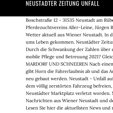
NEUSTÄDTER ZEITUNG UNFALL
Boschstraße 12 - 31535 Neustadt am Rübenberge - Telefon: 0 50 32 / 95 51 23 - Telefax: 0 50 32 / 12 21 Der Vorsitzende des Pferdezuchtvereins Aller-Leine, Jürgen Rump, resümiert 2020 als ungewöhnliches Jahr mit vielen Erfolgen – auch im Verkauf. Plus: Wetter aktuell aus Wiener Neustadt. In der Nacht zum Montag ist ein 58-jähriger Mann im Neustädter Hafen ins Wasser gestürzt und ums Leben gekommen. Neustädter Zeitung - Verlagsgesellschaft und Druckerei GmbH & Co. KG. Neustädter Zeitung Today at 7:25 AM Durch die Schwankung der Zahlen über die Feiertage wird nicht klar, ... wann genau sie gemeldet wurden, doch im â¦ Was kostet mobile Pflege und Betreuung 2021? Gleichzeitig beschreibt er eine düstere Zukunft für das Vereinsleben. VOLLSPERRUNG ZWISCHEN MARDORF UND SCHNEEREN Nach einem Unfall ist die L 360 zwischen beiden Dörfern bis auf Weiteres voll gesperrt. Mit 86 Jahren gibt Horn die Fahrerlaubnis ab und das Auto an seinen Enkel weiter. Auf dem ehemaligen Kubaldgelände in Neustadt-Poggenhagen soll neu gebaut werden. Neustadt - Unfall auf der A 1: 26-Jährige gerät mit ihrem Seat unter Lkw Die Autofahrerin konnte sich selbst aus dem völlig zerstörten Fahrzeug befreien, sie erlitt leichte Verletzungen. Eine 35-Jährige ist am Montagmittag bei einem Unfall auf dem Neustädter Marktplatz verletzt worden. Neustädter Zeitung - Verlagsgesellschaft und Druckerei GmbH & Co. KG. Aktuelle Nachrichten aus Wiener Neustadt und dem Bezirk Wiener Neustadt. Lokalnachrichten aus Wiener Neustadt und für Wiener Neustadt: Lesen Sie hier die aktuellsten News und neuesten Reportagen aus Ihrem Bezirk. Bislang gibt es â¦ Bei mehreren Verkehrskontrollen hat die Polizei Neustadt mehrere Tempoverstöße registriert. Eine Autofahrerin fuhr in der Ortschaft 36 Stundenkilometer mehr als erlaubt. Sie kooperiert dabei mit der VHS Delmenhorst und erweitert so ihr Angebot. Gesundheitliche Gründe zwingen die Inhaber zu diesem Schritt. An der Neustädter Ausfahrt der A 93 kam es am Samstag zu einem Unfall. Zeugen konnte der Neustädter Polizei aber dabei helfen, den Verursacher zu finden. Kabarettist Ingo Oschmann macht den Anfang im Livestream. Unfall in Dresden - Pickup-Fahrer kracht in Haltestelle vor dem Neustädter Bahnhof Glück im Unglück hatte am Sonntagmorgen ein Pickup-Fahrer. Viele Fälle in Sollenau: Abwasser wird jetzt unter... Corona: VS Josefstadt muss auf Homeschooling umste... B17 bei Wr. Aktuelles aus der Politik, Kultur und den Medien und ein Mix bunter Themen aus Hannover, der Region und der ganzen Welt. Rund um das bekannte Einkaufszentrum âNeustädter Torâ stiftet er dabei Chaos. WN24 bringt topaktuelle News aus Wiener Neustadt aus den Bereichen Politik, Wirtschaft, Sport, Kultur und Bildung. Der Schneefall am Mittwoch, 07.02. Aktuelle Nachrichten, Bilder und Informationen zum Thema Unfall auf Stuttgarter Zeitung Sein Fahrzeug gibt er schließlich auf. Auf einen Blick: Alle Fotos und Impressionen haben wir in unseren Bildergalerien für Sie zusammengestellt. Februar ausgeweitet. Expertin versichert: "AstraZeneca ist nicht schlechter", Physiotherapie: Wenn Berührungen zum Beruf gehören, Thiem laut Vater von Bresnik-Aussage "belastet". Fotos und Bericht: FF WRN. Aktuelle Nachrichten aus dem Landkreis Neustadt Aisch: Bei uns erfahr