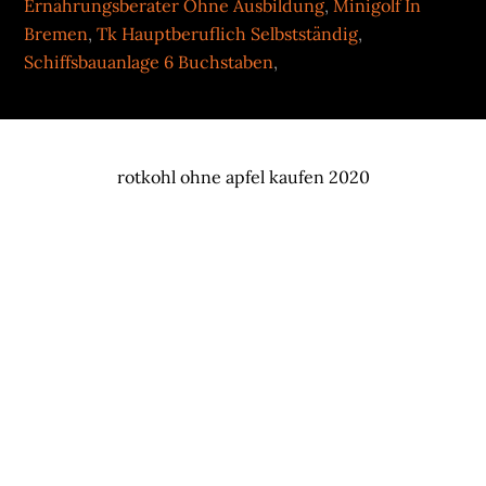
Ernährungsberater Ohne Ausbildung
,
Minigolf In
Bremen
,
Tk Hauptberuflich Selbstständig
,
Schiffsbauanlage 6 Buchstaben
,
rotkohl ohne apfel kaufen 2020