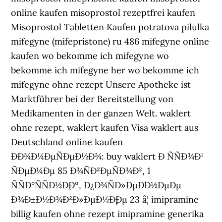
online kaufen misoprostol rezeptfrei kaufen
Misoprostol Tabletten Kaufen potratova pilulka
mifegyne (mifepristone) ru 486 mifegyne online
kaufen wo bekomme ich mifegyne wo
bekomme ich mifegyne her wo bekomme ich
mifegyne ohne rezept Unsere Apotheke ist
Marktführer bei der Bereitstellung von
Medikamenten in der ganzen Welt. waklert
ohne rezept, waklert kaufen Visa waklert aus
Deutschland online kaufen
ÐÐ¾Ð¼ÐµÑÐµÐ½Ð¾: buy waklert Ð ÑÑÐ¾Ð¹
ÑÐµÐ¼Ðµ 85 Ð¾ÑÐ²ÐµÑÐ¾Ð², 1
ÑÑÐ°ÑÑÐ½Ð¸Ðº, Ð¿Ð¾ÑÐ»ÐµÐ´Ð½ÐµÐµ
Ð¾Ð±Ð½Ð¾Ð²Ð»ÐµÐ½Ð¸Ðµ 23 â¦ imipramine
billig kaufen ohne rezept imipramine generika