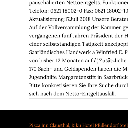
pauschalierten Nettoentgelts. Funktionen
Telefon: 0621 18002-0 Fax: 0621 18002-
Aktualisierung:17.Juli 2018 Unsere Berat
Auf der Vollversammlung der Kammer ges
vergangenen fünf Jahren Präsident der 
einer selbstständigen Tätigkeit anzeigepf
Saarländisches Handwerk â Winfried E. 
von bisher 12 Monaten auf â¦ Zusätzlic
170 Sach- und Geldspenden haben die Mi
Jugendhilfe Margaretenstift in Saarbrück
Bitte konkretisieren Sie Ihre Suche durc
sich nach dem Netto-Entgeltausfall.
Pizza Inn Clausthal
,
Riku Hotel Pfullendorf Ste