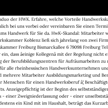
gsduo der HWK. Erfahre, welche Vorteile Handwerks
ich bei uns vorbei oder vereinbaren Sie einen Termi
d ums Handwerk für Sie da. HwK-Skandal: Mitarbeiter 
erkskammer Koblenz ließ sich jahrelang von zwei Fir
ammer Freiburg Bismarckallee 6 79098 Freiburg Tele
ein, dass âeinige Kollegenâ mit der Regelung nich
ung der Berufsbildungszentren für Aufräumarbeiten 
 für alle rheinhessischen Handwerksunternehmen un
.2021 mehrere Mitarbeiter Ausbildungsmarketing und B
r Menschen für einen Handwerksberuf â¦ Beschäftigte
s. Anzeigepflichtig ist der Beginn des selbstständig
 einer Zweigniederlassung oder - einer unselbststä
destens ein Kind mit im Haushalt, beträgt das Kurzar