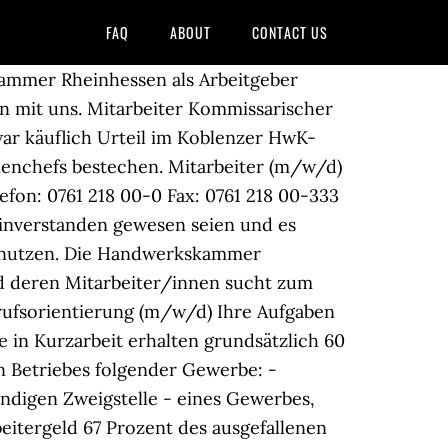
FAQ
ABOUT
CONTACT US
kammer Rheinhessen als Arbeitgeber
n mit uns. Mitarbeiter Kommissarischer
war käuflich Urteil im Koblenzer HwK-
menchefs bestechen. Mitarbeiter (m/w/d)
fon: 0761 218 00-0 Fax: 0761 218 00-333
t einverstanden gewesen seien und es
zu nutzen. Die Handwerkskammer
d deren Mitarbeiter/innen sucht zum
erufsorientierung (m/w/d) Ihre Aufgaben
 in Kurzarbeit erhalten grundsätzlich 60
en Betriebes folgender Gewerbe: -
ndigen Zweigstelle - eines Gewerbes,
beitergeld 67 Prozent des ausgefallenen