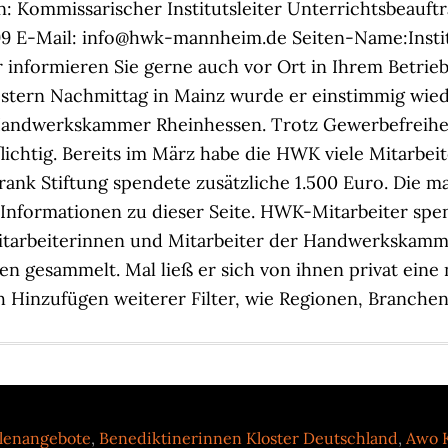
: Kommissarischer Institutsleiter Unterrichtsbeauftr
199 E-Mail: info@hwk-mannheim.de Seiten-Name:Insti
er informieren Sie gerne auch vor Ort in Ihrem Betri
tern Nachmittag in Mainz wurde er einstimmig wieder
Handwerkskammer Rheinhessen. Trotz Gewerbefreihei
lichtig. Bereits im März habe die HWK viele Mitarbeit
Frank Stiftung spendete zusätzliche 1.500 Euro. Die
he Informationen zu dieser Seite. HWK-Mitarbeiter s
tarbeiterinnen und Mitarbeiter der Handwerkskammer
en gesammelt. Mal ließ er sich von ihnen privat ein
h Hinzufügen weiterer Filter, wie Regionen, Branchen
llenangebote
,
Benediktinerinnen Kloster Deutschland
,
Awo 