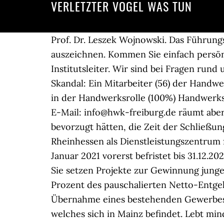
VERLETZTER VOGEL WAS TUN
Prof. Dr. Leszek Wojnowski. Das Führun
auszeichnen. Kommen Sie einfach persönl
Institutsleiter. Wir sind bei Fragen run
Skandal: Ein Mitarbeiter (56) der Handw
in der Handwerksrolle (100%) Handwerksk
E-Mail: info@hwk-freiburg.de räumt aber 
bevorzugt hätten, die Zeit der Schließ
Rheinhessen als Dienstleistungszentrum
Januar 2021 vorerst befristet bis 31.12
Sie setzen Projekte zur Gewinnung junge
Prozent des pauschalierten Netto-Entgelt
Übernahme eines bestehenden Gewerbes -
welches sich in Mainz befindet. Lebt min