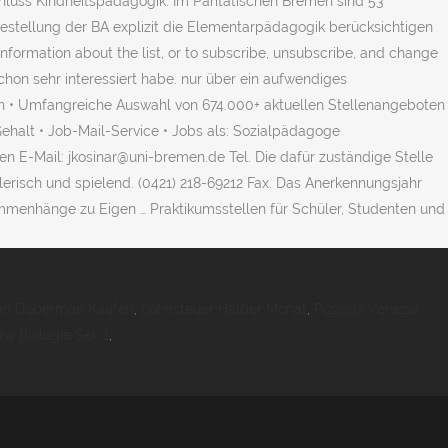
luss Kindheitspädagogik. Im Paritätischen Bremen sind 53
agestellung der BA explizit die Elementarpädagogik berücksichtigen
formation about the list, or to subscribe, unsubscribe, and change
chon sehr interessiert habe. nur über ein aufwendiges
en • Umfangreiche Auswahl von 674.000+ aktuellen Stellenangeboten
Gehalt • Job-Mail-Service • Jobs als: Sozialpädagoge
E-Mail: jkosinar@uni-bremen.de Tel. Die dafür zuständige Stelle
ielerisch und spielend. (0421) 218-69212 Fax. Das Anerkennungsjahr
Zusammenhänge zu Eigen … Praktikumsstellen für Schüler, Studenten und
an Doberman Kaufen
,
Lohnsteuer Halber Monat
,
Pizzeria Venezia
rw Biologie Sek 1
,