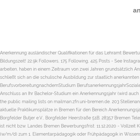
Frankfurt am Main Vor 4 Wochen Gehören Sie zu den ersten 25 Bewe
a
Die Freie Hansestadt Bremen ist die größte Arbeitgeberin im Lan
wird unter dieser Bezeichnung gelehrt an Fachschulen für ErzieherI
Osnabrück. Bin fertiger Sozialpädagoge, d.h. habe die staatliche Ane
Anerkennungsjahr . Der Landkreis Diepholz lebt Zukunft und sucht zu
und Elementarpädagogik . Gebührenordnung für die Verleihung der 
Anerkennung ausländischer Qualifikationen für das Lehramt Bewertu
Bildungszeit! 22.9k Followers, 175 Following, 425 Posts - See Inst
arbeiten, haben in einem Zeitraum von zwei Jahren grundsätzlich An
schließt sich an die schulische Ausbildung zur staatlich anerkannten
BerufsvorbereitungnachdemStudium BerufsanerkennungsjahrSozialeArb
Anschluss an Ihr Bachelor-Studium ein Anerkennungsjahr (wird auch a
the public mailing lists on mailman.zfn.uni-bremen.de. 203 Stellen
aktuelle Praktikumsplätze in Bremen für den Bereich Anerkennungsjah
Borgfelder Butjer e.V., Borgfelder Heerstraße 51B, 28357 Bremen T
ist nicht bzw. Landes Bremen Bewerbungsfrist: 11.12.2020 - Vollzeit
(w/m/d) zum 1. Elementarpädagogik oder Frühpädagogik in Wissensch