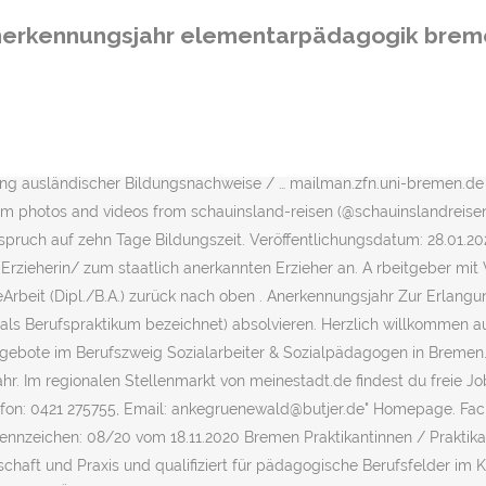
rbern. Das Anerkennungsjahr außerhalb des Bundeslandes 28195 Brem
nerkennungsjahr elementarpädagogik brem
d Bremen. Ausführungsgesetz zur Verordnung zum Anspruch auf Sch
nnen und an Hochschulen, z.B. Der Katholische Gemeindeverband in B
rkennung und … – Studis Online-Forum Die Senatorin für Soziales, Juge
m 01.10.2021 eine/einen Sozialarbeiterin oder… Sehen Sie sich diese
staatlichen Anerkennung auf dem Gebiet der Sozialen Arbeit Anerke
ng ausländischer Bildungsnachweise / … mailman.zfn.uni-bremen.de M
agram photos and videos from schauinsland-reisen (@schauinslandrei
spruch auf zehn Tage Bildungszeit. Veröffentlichungsdatum: 28.01.2
 Erzieherin/ zum staatlich anerkannten Erzieher an. A rbeitgeber mit
eit (Dipl./B.A.) zurück nach oben . Anerkennungsjahr Zur Erlangun
ls Berufspraktikum bezeichnet) absolvieren. Herzlich willkommen auf
angebote im Berufszweig Sozialarbeiter & Sozialpädagogen in Bremen
r. Im regionalen Stellenmarkt von meinestadt.de findest du freie Job
elefon: 0421 275755, Email: ankegruenewald@butjer.de" Homepage. Fa
 Kennzeichen: 08/20 vom 18.11.2020 Bremen Praktikantinnen / Praktik
aft und Praxis und qualifiziert für pädagogische Berufsfelder im 