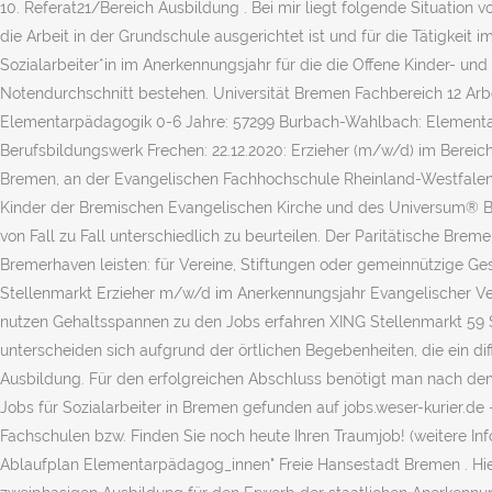
10. Referat21/Bereich Ausbildung . Bei mir liegt folgende Situation vo
die Arbeit in der Grundschule ausgerichtet ist und für die Tätigkeit i
Sozialarbeiter*in im Anerkennungsjahr für die die Offene Kinder- u
Notendurchschnitt bestehen. Universität Bremen Fachbereich 12 Ar
Elementarpädagogik 0-6 Jahre: 57299 Burbach-Wahlbach: Elementarp
Berufsbildungswerk Frechen: 22.12.2020: Erzieher (m/w/d) im Bereic
Bremen, an der Evangelischen Fachhochschule Rheinland-Westfalen-
Kinder der Bremischen Evangelischen Kirche und des Universum® Bre
von Fall zu Fall unterschiedlich zu beurteilen. Der Paritätische Bre
Bremerhaven leisten: für Vereine, Stiftungen oder gemeinnützige 
Stellenmarkt Erzieher m/w/d im Anerkennungsjahr Evangelischer Vere
nutzen Gehaltsspannen zu den Jobs erfahren XING Stellenmarkt 59 S
unterscheiden sich aufgrund der örtlichen Begebenheiten, die ein d
Ausbildung. Für den erfolgreichen Abschluss benötigt man nach dem
Jobs für Sozialarbeiter in Bremen gefunden auf jobs.weser-kurier.
Fachschulen bzw. Finden Sie noch heute Ihren Traumjob! (weitere I
Ablaufplan Elementarpädagog_innen" Freie Hansestadt Bremen . Hier