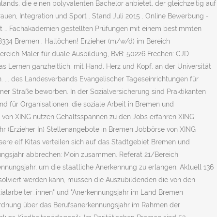
hlands, die einen polyvalenten Bachelor anbietet, der gleichzeitig auf
Frauen, Integration und Sport . Stand Juli 2015 . Online Bewerbung -
 sit … Fachakademien gestellten Prüfungen mit einem bestimmten
334 Bremen . Hallöchen! Erzieher (m/w/d) im Bereich
reich Maler für duale Ausbildung, BvB: 50226 Frechen: CJD
 Lernen ganzheitlich, mit Hand, Herz und Kopf. an der Universität
 ... des Landesverbands Evangelischer Tageseinrichtungen für
r Straße beworben. In der Sozialversicherung sind Praktikanten
nd für Organisationen, die soziale Arbeit in Bremen und
se von XING nutzen Gehaltsspannen zu den Jobs erfahren XING
hr (Erzieher In) Stellenangebote in Bremen Jobbörse von XING
re elf Kitas verteilen sich auf das Stadtgebiet Bremen und
nnungsjahr abbrechen: Moin zusammen. Referat 21/Bereich
nungsjahr, um die staatliche Anerkennung zu erlangen. Aktuell 136
solviert werden kann, müssen die Auszubildenden die von den
zialarbeiter_innen" und "Anerkennungsjahr im Land Bremen
. Ordnung über das Berufsanerkennungsjahr im Rahmen der