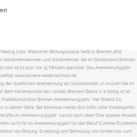
en Das Anerkennungsjahr Die Senatorin für Kinder und Bildung - …
en
utzimpfung gegen das Coronavirus SARS-CoV-2. Elementarpädagogik
remen ist Träger der katholischen Kitas und zugehörig zum Bistum
nd, Frauen, Integration und Sport . sucht eine*n Erzieher*in im
s und weitere Jobangebote auf LinkedIn an. Frühkindliche Bildung
nnung beruflicher Abschlüsse: Sozialarbeit und Elementarpädagogik
ailing Lists: Welcome! Bildungsurlaub heißt in Bremen jetzt
sen) Arbeitnehmerinnen und Arbeitnehmer, die im Bundesland Bremen
021 vom 29.01.2021 Vor 15 Minuten gepostet. Das Anerkennungsjahr
 Vielfalt www.karriere.niedersachsen.de
g der staatlichen Anerkennung als Sozialarbeiter_in müssen Sie im
 dem Karriereportal des Landes Bremen! Below is a listing of all
. Praktikumsplätze Bremen Anerkennungsjahr: Hier findest Du
s in deiner Nähe. Bei Interesse melde dich bitte unter Kindergarten
chkräfte im Anerkennungsjahr. zurück nach oben Eine spätere Anwahl
anten (w/m/d) im Anerkennungsjahr für den Beruf Erzieher/Erzieherin
Kontext von Bildung, Erziehung und Betreuung von Kindern bis zum