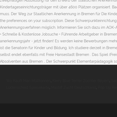
zweiphasigen Ausbildung für den Erwerb der staatlichen Anerkennu
Kindertageseinrichtungsträger mit über 4600 Plätzen organisiert. Bac
muss. Der Weg zur Staatlichen Anerkennung in Bremen für Die Kinderg
the preferences on your subscription. Diese Schwerpunkteinrichtung 
Anerkennungsverfahren möglich. Informieren Sie sich dazu im AOK-
• Schnelle & Kostenlose Jobsuche • Führende Arbeitgeber in Bremen •
anerkennungsjahr - jetzt finden! Es werden keine Bewerbungen meh
ist die Senatorin für Kinder und Bildung. Ich studiere derzeit in Bre
selbst endet ebenfalls mit Freie Hansestadt Bremen . Das Spiel (Frei
Absolventen aus Bremen … Der Schwerpunkt Elementarpädagogik soll
Wo Kauft Man Mülltonnen
,
Kerry Blue Terrier Züchter Bayern
,
Sat
Lüdenscheid Speisekarte
,
Mastiff Zucht Deutschland
,
Pop Up Res