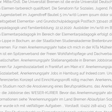
r. Mitte/Östl. Die Universität Bremen ist die erste Universität Deutsc
m Elemen-tarbereich qualifiziert. Die Senatorin für Soziales, Jugend, 
nd Jugendarbeit im Jugendtreff Bauteil 5 (m/w/d) Lorem ipsum dolor
beitsgebiet Elementar- und Grundschulpädagogik Postfach 330440 28
ädagogik und Familienbildung: 22.12.2020: Ausbilder (m/w/d) im Be
h Elementarpädagogik Im Bereich der Elementarpädagogik erfolgt das
Lippe in Bochum, an der Staatlichen Studienakademie Breitenbrunn.
men. Für mein Anerkennungsjahr habe ich mich in der KiTa Mülheime
men ist ein Spitzenverband der Freien Wohlfahrtspflege und Dachverba
Gesellschaften. Anerkennungsjahr Stellenangebote in Bremen Jobbör
in für Jugendsozialarbeit in Frankfurt am Main e.V. Anerkennungsja
ozialarbeit, Anerkennungsjahr Jobs in Hamburg auf Indeed.com. Unse
ifferenziertes Konzept und Einrichtungsprofil nötig machen. Anerke
 Studium noch die Ansolvierung eines Berufspraktikums, das Anerken
de - die Jobbörse des WESER-KURIER. Bevor das Anerkennungsjahr ab
nformationen siehe "Anerkennungsjahr im Land Bremen Ablaufplan So
 wurde ich mit vielfältigen Aufgaben … Vorstadt. (0421) 218-4043 