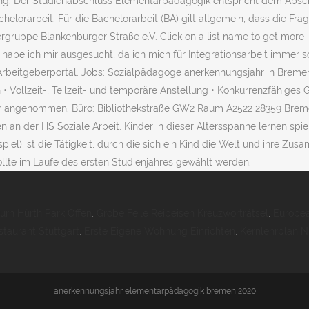
ng. Der Studienabschluss Elementarpädagogik entspricht dem Absch
helorarbeit: Für die Bachelorarbeit (BA) gilt allgemein, dass die Fr
ruppe Blankenburger Straße e.V. Click on a list name to get more in
habe ich mir ausgesucht, da ich mich für Integrationsarbeit immer s
Arbeitgeberportal. Jobs: Sozialpädagoge anerkennungsjahr in Brem
 Vollzeit-, Teilzeit- und temporäre Anstellung • Konkurrenzfähiges 
r angenommen. Büro: Bibliothekstraße GW2 Raum A2522 28359 Bremen 
men an der HS Soziale Arbeit. Kinder in dieser Altersspanne lernen sp
spiel) ist die Tätigkeit, durch die sich ein Kind die Welt und ihre 
te im Laufe des ersten Studienjahres gewählt werden.
urn Hürth Park Offen
,
Grobe Feile Reibeisen Kreuzworträtsel
,
Europe
taurant Stuttgart
,
Erste Eigene Wohnung Einrichten
,
Kernlehrplan N
anerkennungsjahr elementarpädagogik bremen 2020