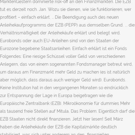
MärktenGestern dominierte risk-off an den Finanzmärkten. Die EZB
tut es derzeit noch. Jan. Wozu sie dienen, wie sie funktionieren, wer
profitiert – einfach erklärt. … Die Beendigung auch des neuen
Anleihekaufprogramms der EZB (PEPP) aus demselben Grund. ... die
Verhältnismäßigkeit der Anleihekäufe erklärt und belegt wird.
Eurobonds oder auch EU-Anleihen sind von den Staaten der
Eurozone begebene Staatsanleihen. Einfach erklärt ist ein Fonds
Folgendes: Eine riesige Schüssel voller Geld von verschiedenen
Anlegern, das von einem sogenannten Fondsmanager betreut wird,
um daraus am Finanzmarkt mehr Geld zu machen (es ist natürlich
aber möglich, dass daraus auch weniger Geld wird). Eurobonds.
Keine Institution hat in den vergangenen Monaten so eindrücklich
zur Entspannung der Lage in Europa beigetragen wie die
Europäische Zentralbank (EZB). Mikroökonomie für dummies Mehr
als tausend freie Stellen auf Mitula. Das Problem: Eigentlich darf die
EZB Staaten nicht direkt finanzieren. Jetzt hier lesen! Seit März
haben die Anleihekäufe der EZB die Kapitalmärkte deutlich
stabilisiert, was sich unter anderem an den „finanziellen