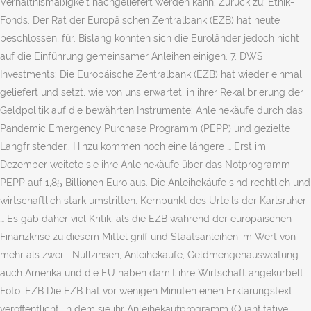
Verhältnismäßigkeit nachgeliefert werden kann. Zurück zu: Ethik-
Fonds. Der Rat der Europäischen Zentralbank (EZB) hat heute
beschlossen, für. Bislang konnten sich die Euroländer jedoch nicht
auf die Einführung gemeinsamer Anleihen einigen. 7. DWS
Investments: Die Europäische Zentralbank (EZB) hat wieder einmal
geliefert und setzt, wie von uns erwartet, in ihrer Rekalibrierung der
Geldpolitik auf die bewährten Instrumente: Anleihekäufe durch das
Pandemic Emergency Purchase Programm (PEPP) und gezielte
Langfristender.. Hinzu kommen noch eine längere … Erst im
Dezember weitete sie ihre Anleihekäufe über das Notprogramm
PEPP auf 1,85 Billionen Euro aus. Die Anleihekäufe sind rechtlich und
wirtschaftlich stark umstritten. Kernpunkt des Urteils der Karlsruher
… Es gab daher viel Kritik, als die EZB während der europäischen
Finanzkrise zu diesem Mittel griff und Staatsanleihen im Wert von
mehr als zwei … Nullzinsen, Anleihekäufe, Geldmengenausweitung –
auch Amerika und die EU haben damit ihre Wirtschaft angekurbelt.
Foto: EZB Die EZB hat vor wenigen Minuten einen Erklärungstext
veröffentlicht, in dem sie ihr Anleihekaufprogramm (Quantitative