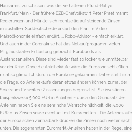
Hausarrest zu schicken, was der verhaltenen Pfund-Rallye …
Frankfurt/Main - Der frühere EZB-Chefvolkswirt Peter Praet mahnt
Regierungen und Märkte, sich rechtzeitig auf steigende Zinsen
einzustellen. Süddeutsche.de erklärt den Plan im Video.
Makroökonomie einfach erklärt. ... Robo-Advisor - einfach erklärt.
Und auch in der Coronakrise hat das Notkaufprogramm vielen
Mitgliedstaaten Entlastung gebracht. Eurobonds als
Auslandsanleihen. Diese sind wieder fast so locker wie unmittelbar
vor der Krise. Ohne die Anleihekäufe wäre die Eurozone schließlich
nicht so glimpflich durch die Eurokrise gekommen. Daher stellt sich
die Frage, ob Anleihekäufe daran etwas ändern können, zumal der
Spielraum für weitere Zinssenkungen begrenzt ist. Sie investieren
beispielsweise 5.000 EUR in Anleihen – durch den Grundsatz der
Anleihen haben Sie eine sehr hohe Wahrscheinlichkeit, die 5.000
EUR plus Zinsen sowie eventuell mit Kursrenditen … Die Anleihekäufe
der Europäischen Zentralbank drücken die Zinsen noch weiter nach
unten. Die sogenannten Euromarkt-Anleihen haben in der Regel eine