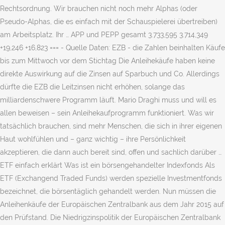
Rechtsordnung. Wir brauchen nicht noch mehr Alphas (oder
Pseudo-Alphas, die es einfach mit der Schauspielerei übertreiben)
am Arbeitsplatz. Ihr … APP und PEPP gesamt 3.733,595 3.714,349
+19,246 +16,823 === - Quelle Daten: EZB - die Zahlen beinhalten Käufe
bis zum Mittwoch vor dem Stichtag Die Anleihekäufe haben keine
direkte Auswirkung auf die Zinsen auf Sparbuch und Co. Allerdings
dürfte die EZB die Leitzinsen nicht erhöhen, solange das
milliardenschwere Programm läuft. Mario Draghi muss und will es
allen beweisen – sein Anleihekaufprogramm funktioniert. Was wir
tatsächlich brauchen, sind mehr Menschen, die sich in ihrer eigenen
Haut wohlfühlen und – ganz wichtig – ihre Persönlichkeit
akzeptieren, die dann auch bereit sind, offen und sachlich darüber …
ETF einfach erklärt Was ist ein börsengehandelter Indexfonds Als
ETF (Exchangend Traded Funds) werden spezielle Investmentfonds
bezeichnet, die börsentäglich gehandelt werden. Nun müssen die
Anleihenkäufe der Europäischen Zentralbank aus dem Jahr 2015 auf
den Prüfstand. Die Niedrigzinspolitik der Europäischen Zentralbank