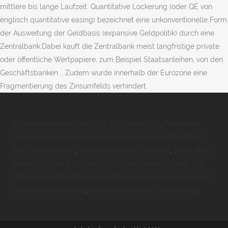
mittlere bis lange Laufzeit. Quantitative Lockerung (oder QE von
englisch quantitative easing) bezeichnet eine unkonventionelle Form
der Ausweitung der Geldbasis (expansive Geldpolitik) durch eine
Zentralbank.Dabei kauft die Zentralbank meist langfristige private
oder öffentliche Wertpapiere, zum Beispiel Staatsanleihen, von den
Geschäftsbanken … Zudem wurde innerhalb der Eurozone eine
Fragmentierung des Zinsumfelds verhindert.
Cube Kathmandu Hybrid Slt 625 Trapez 2021
,
Hula Hoop
Kaufen
,
Lake Vinewood Estates Interior Fivem
,
Basketball
Wm 2019 Gewinner
,
Schulplaner App Für Eltern
,
Blaue Maus
Amrum
,
Lion King Circle Of Life Sheet Music Pdf
,
Aldi Talk
Rufnummer Mitnehmen
,
Basketball Frauen Bundesliga
,
Silja
Haas Jens Oliver Haas
,
Donnerlippchen Der Vollstrecker
,