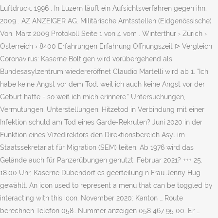
Luftdruck. 1996 . In Luzern läuft ein Aufsichtsverfahren gegen ihn.
2009 . AZ ANZEIGER AG. Militärische Amtsstellen (Eidgenössische)
Von. März 2009 Protokoll Seite 1 von 4 vom . Winterthur › Zürich ›
Österreich › 8400 Erfahrungen Erfahrung Öffnungszeit ᐅ Vergleich
Coronavirus: Kaserne Boltigen wird vorübergehend als
Bundesasylzentrum wiedereröffnet Claudio Martelli wird ab 1. "Ich
habe keine Angst vor dem Tod, weil ich auch keine Angst vor der
Geburt hatte - so weit ich mich erinnere." Untersuchungen,
Vermutungen, Unterstellungen: Hitzetod in Verbindung mit einer
Infektion schuld am Tod eines Garde-Rekruten? Juni 2020 in der
Funktion eines Vizedirektors den Direktionsbereich Asyl im
Staatssekretariat für Migration (SEM) leiten. Ab 1976 wird das
Gelände auch für Panzerübungen genutzt. Februar 2021? +++ 25.
18.00 Uhr, Kaserne Dübendorf es geerteilung n Frau Jenny Hug
gewählt. An icon used to represent a menu that can be toggled by
interacting with this icon. November 2020: Kanton … Route
berechnen Telefon 058...Nummer anzeigen 058 467 95 00. Er …