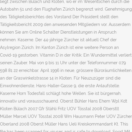
liegt zwischen Bülach und Kloten, wo er im Wesentlichen durch die
Autobahn 51 und den Flughafen Zürich begrenzt wird. Genehmigung
des Tätigkeitsberichtes des Vorstand Der Präsident stellt den
Tätigkeitsbericht 2009 den anwesenden Mitgliedern vor. Ausserdem
können Sie am Online Schalter Dienstleistungen in Anspruch
nehmen. Kaserne. Der 44-jährige Zürcher ist aktuell Chef der
Asylregion Zürich. Im Kanton Zürich ist eine weitere Person an
Covid-19 gestorben. Vitamin D in der Kritik: Ein Wundermittel verliert
seinen Zauber. Mai von 9 bis 11 Uhr unter der Telefonnummer 079
598 81 22 erreichbar. April 1996 in neue, grös­se­re Büro­räum­lich­kei­ten
an der Gras­win­kel­stras­se 14 in Kloten. Für Neuzuzüger sind die
Einwohnerdienste, Hans-Haller-Gasse 9, die erste Anlaufstelle.
Kaserne Horn Todesfall schlägt hohe Wellen. Sie ist bürgernah,
innovativ und vorausschauend. Oberst Bühler Hans Ehem Wpl Kdt
Kloten Bülach 2007 Gfr Stähli Fritz UOV Tösstal 2008 Oberstlt
Müller Marcel UOV Tösstal 2008 Wm Hausmann Peter UOV Zürcher
Oberland 2008 Oberst Müller Hans Ueli Kreiskommandant Kt. This
file has been scanned for viruses and is safe to download. Sport Mit