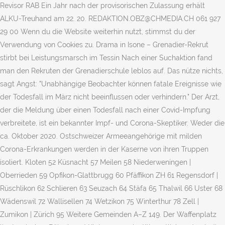
Revisor RAB Ein Jahr nach der pro­vi­so­ri­schen Zulas­sung erhält
ALKU-Treu­hand am 22. 20. REDAKTION.OBZ@CHMEDIA.CH 061 927
29 00 Wenn du die Website weiterhin nutzt, stimmst du der
Verwendung von Cookies zu. Drama in Isone – Grenadier-Rekrut
stirbt bei Leistungsmarsch im Tessin Nach einer Suchaktion fand
man den Rekruten der Grenadierschule leblos auf. Das nütze nichts,
sagt Angst: "Unabhängige Beobachter können fatale Ereignisse wie
der Todesfall im März nicht beeinflussen oder verhindern." Der Arzt,
der die Meldung über einen Todesfall nach einer Covid-Impfung
verbreitete, ist ein bekannter Impf- und Corona-Skeptiker. Weder die
ca. Oktober 2020. Ostschweizer Armeeangehörige mit milden
Corona-Erkrankungen werden in der Kaserne von ihren Truppen
isoliert. Kloten 52 Küsnacht 57 Meilen 58 Niederweningen |
Oberrieden 59 Opfikon-Glattbrugg 60 Pfäffikon ZH 61 Regensdorf |
Rüschlikon 62 Schlieren 63 Seuzach 64 Stäfa 65 Thalwil 66 Uster 68
Wädenswil 72 Wallisellen 74 Wetzikon 75 Winterthur 78 Zell |
Zumikon | Zürich 95 Weitere Gemeinden A–Z 149. Der Waffenplatz