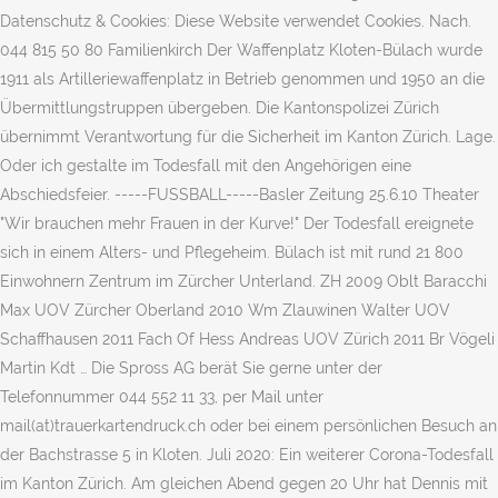
Datenschutz & Cookies: Diese Website verwendet Cookies. Nach.
044 815 50 80 Familienkirch Der Waffenplatz Kloten-Bülach wurde
1911 als Artilleriewaffenplatz in Betrieb genommen und 1950 an die
Übermittlungstruppen übergeben. Die Kantonspolizei Zürich
übernimmt Verantwortung für die Sicherheit im Kanton Zürich. Lage.
Oder ich gestalte im Todesfall mit den Angehörigen eine
Abschiedsfeier. -----FUSSBALL-----Basler Zeitung 25.6.10 Theater
"Wir brauchen mehr Frauen in der Kurve!" Der Todesfall ereignete
sich in einem Alters- und Pflegeheim. Bülach ist mit rund 21 800
Einwohnern Zentrum im Zürcher Unterland. ZH 2009 Oblt Baracchi
Max UOV Zürcher Oberland 2010 Wm Zlauwinen Walter UOV
Schaffhausen 2011 Fach Of Hess Andreas UOV Zürich 2011 Br Vögeli
Martin Kdt … Die Spross AG berät Sie gerne unter der
Telefonnummer 044 552 11 33, per Mail unter
mail(at)trauerkartendruck.ch oder bei einem persönlichen Besuch an
der Bachstrasse 5 in Kloten. Juli 2020: Ein weiterer Corona-Todesfall
im Kanton Zürich. Am gleichen Abend gegen 20 Uhr hat Dennis mit