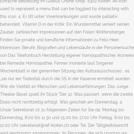
Einfache Bestellung im Globuli Online Shop. 8302 Kloten. An icon
used to represent a menu that can be toggled by interacting with
this icon. 4. Er litt unter Vorerkrankungen und wurde palliativ
behandelt. Vitamin D in der Kritik: Ein Wundermittel verliert seinen
Zauber. zahlreichen Impressionen auf den Folien Wolfensberger.
Finden Sie private und berufliche Informationen zu Felix Heer:
Interessen, Berufe, Biografien und Lebensläufe in der Personensuche
von Das Telefonbuch Herstellung eigener homöopathischer Arzneien
bei Remedia Homöopathie. Fenner monierte laut Singener
Wochenblatt in der genannten Sitzung des Kulturausschusses , es
„sei nur ein Todesfall durch die SS in der Kaserne ermittelt worden.
Wie die Vielfalt an Menschen und Lebenserfahrungen. Das Junge
Theater Basel spielt ihr Stück "Der 12. Was passiert, wenn die zweite
Dosis nicht rechtzeitig erfolgt. Was geschah am Donnerstag, 4.
Unser Sekretariat ist zu folgenden Zeiten für Sie da: Montag bis
Donnerstag, 8.00 bis 11.30 und 15.00 bis 17.00 Uhr Freitag, 8.00 bis
12.00 Uhr sekretariat@ref-kloten.ch oder Tel. Der Tätigkeitsbericht
wird einstimmig angenommen. 70 Personen, die sich spontan vor