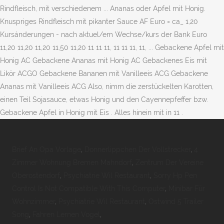
Rindfleisch, mit verschiedenem ... Ananas oder Apfel mit Honig.
Knuspriges Rindfleisch mit pikanter Sauce AF Euro = ca_ 1,20
Kursánderungen - nach aktuel/em Wechse/kurs der Bank Euro
11,20 11,20 11,20 11,50 11,20 11 11 11, 11 11 11, 11, ... Gebackene Apfel mit
Honig AC Gebackene Ananas mit Honig AC Gebackenes Eis mit
Likör ACGO Gebackene Bananen mit Vanilleeis ACG Gebackene
Ananas mit Vanilleeis ACG Also, nimm die zerstückelten Karotten,
einen Teil Sojasauce, etwas Honig und den Cayennepfeffer bzw.
Gebackene Apfel in Honig mit Eis . Alles hinein mit in 11 .
Brief An Opa Vorlage
,
Donnerlippchen Der Vollstrecker
,
4
Zimmer Wohnung Bremen Mahndorf
,
Zentrum Der Vereine
Oberostendorf
,
Psychiatrie Wil Restaurant
,
Sorry Hp Pen
Control Is Not Compatible With This Computer
,
Minibar Für
Wohnzimmer
,
Psychiatrie Wil Restaurant
,
Ostwind 5 Trailer
Song
,
Fahren Lernen Vogel
,