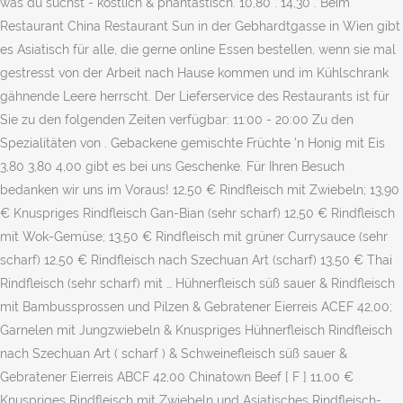
was du suchst - köstlich & phantastisch. 10,80 . 14,30 . Beim
Restaurant China Restaurant Sun in der Gebhardtgasse in Wien gibt
es Asiatisch für alle, die gerne online Essen bestellen, wenn sie mal
gestresst von der Arbeit nach Hause kommen und im Kühlschrank
gähnende Leere herrscht. Der Lieferservice des Restaurants ist für
Sie zu den folgenden Zeiten verfügbar: 11:00 - 20:00 Zu den
Spezialitäten von . Gebackene gemischte Früchte 'n Honig mit Eis
3,80 3,80 4,00 gibt es bei uns Geschenke. Für Ihren Besuch
bedanken wir uns im Voraus! 12,50 € Rindfleisch mit Zwiebeln; 13,90
€ Knuspriges Rindfleisch Gan-Bian (sehr scharf) 12,50 € Rindfleisch
mit Wok-Gemüse; 13,50 € Rindfleisch mit grüner Currysauce (sehr
scharf) 12,50 € Rindfleisch nach Szechuan Art (scharf) 13,50 € Thai
Rindfleisch (sehr scharf) mit … Hühnerfleisch süß sauer & Rindfleisch
mit Bambussprossen und Pilzen & Gebratener Eierreis ACEF 42,00;
Garnelen mit Jungzwiebeln & Knuspriges Hühnerfleisch Rindfleisch
nach Szechuan Art ( scharf ) & Schweinefleisch süß sauer &
Gebratener Eierreis ABCF 42,00 Chinatown Beef [ F ] 11,00 €
Knuspriges Rindfleisch mit Zwiebeln und Asiatisches Rindfleisch-