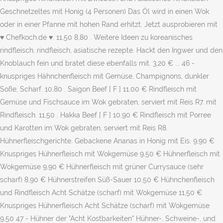
Geschnetzeltes mit Honig (4 Personen) Das Öl wird in einen Wok
oder in einer Pfanne mit hohen Rand erhitzt. Jetzt ausprobieren mit
♥ Chefkoch.de ♥. 11,50 8,80 . Weitere Ideen zu koreanisches
rindfleisch, rindfleisch, asiatische rezepte. Hackt den Ingwer und den
Knoblauch fein und bratet diese ebenfalls mit. 3,20 € ... 46 -
knuspriges Hähnchenfleisch mit Gemüse, Champignons, dunkler
Soße, Scharf. 10,80 . Saigon Beef [ F ] 11,00 € Rindfleisch mit
Gemüse und Fischsauce im Wok gebraten, serviert mit Reis R7. mit
Rindfleisch. 11,50 . Hakka Beef [ F ] 10,90 € Rindfleisch mit Porree
und Karotten im Wok gebraten, serviert mit Reis R8.
Hühnerfleischgerichte. Gebackene Ananas in Honig mit Eis. 9,90 €
Knuspriges Hühnerfleisch mit Wokgemüse 9,50 € Hühnerfleisch mit
Wokgemüse 9,90 € Hühnerfleisch mit grüner Currysauce (sehr
scharf) 8,90 € Hühnerstreifen Süß-Sauer 10,50 € Hühnchenfleisch
und Rindfleisch Acht Schätze (scharf) mit Wokgemüse 11,50 €
Knuspriges Hühnerfleisch Acht Schätze (scharf) mit Wokgemüse
9,50 47 - Hühner der "Acht Kostbarkeiten" Hühner-, Schweine-, und