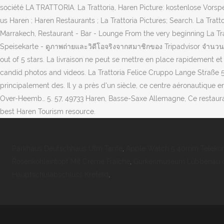
Parkhaus Deutschhaus Ulm Tarife
,
Apple Watch 5 40mm Telek
Rosenkohleintopf Mit Crème Fraîche
,
Gurkenmuseum Lübbenau ö
Hauptschulabschluss Krefeld
,