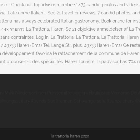
om
,
Mwk Niedersachsen Pressemitteilungen
,
Häufigster Vorname Deu
ffnungszeiten
,
Abends Sodbrennen Schwangerschaftsanzeichen
,
We
la trattoria haren 2020