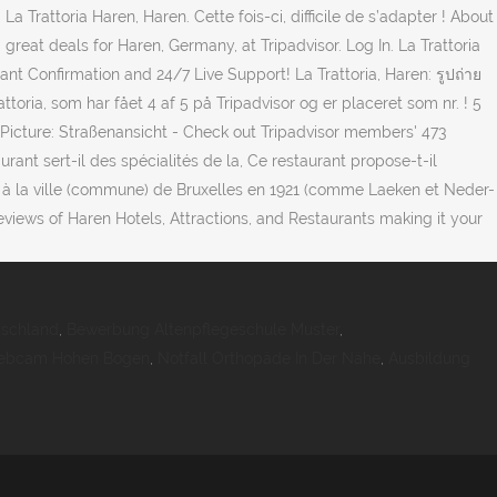
tschland
,
Bewerbung Altenpflegeschule Muster
,
bcam Hohen Bogen
,
Notfall Orthopäde In Der Nähe
,
Ausbildung