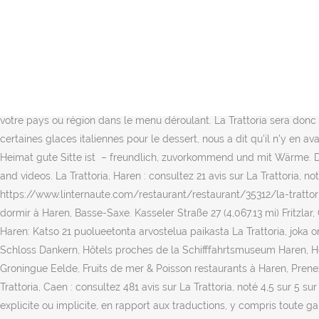
179 people follow this. Franck et Ursula vous accueillent du mardi au dimanche 5 af 29 restauranter i Haren. Rates from USD £49. Herzlich Willkommen Das La Trattoria Team begrüßt sie herzlich und bietet Ihnen Täglich frisch gekochte Gerichte an Donc on en a demandé une chambre, nous sommes allés dans la glace. Les prix sont aussi très raisonnables. : 05932-732597 Steakhaus am Dom, Haren : consultez 51 avis sur Steakhaus am Dom, noté 4,5 sur 5 sur Tripadvisor et classé #1 sur 29 restaurants à Haren. Tischreservierung bitte nur telefonisch unter: 05932 732597. PIZZERIA LA TRATTORIA Lange Straße 57 49733 Haren (Ems) à Haren (Ems) ISTANBUL-GRILL Lange Straße 47 49733 Haren (Ems) à 0km de Haren (Ems) RESTAURANT ZORBAS Kolpingplatz 6 49733 Haren (Ems) à 0.2km de Haren (Ems) ALEGRIA Wesuweer Straße 16 49733 Haren (Ems) à 0.4km de Haren (Ems) GASTSTÄTTE DREES Wesuweer Str. 5 out of 5 stars. Not Now. Open Now. See 16 traveller reviews, 30 candid photos, and great deals for Hotel Restaurant Hagen, ranked #2 of 5 B&Bs / inns in Haren and rated 4.5 of 5 at Tripadvisor. Si vous habitez un autre pays ou une autre région, merci de choisir la version de Tripadvisor appropriée pour votre pays ou région dans le menu déroulant. La Trattoria sera donc fermée jusqu’à nouvel ordre, en attendant les nouvelles mesures, plus positives on l’espère. Cependant, comme nous l'avions demandé certaines glaces italiennes pour le dessert, nous a dit qu'il n'y en avait pas et on nous a recommandé un autre italien du salon 2 rues de distance. Und behandeln ihn so, wie es in meiner sizilianischen Heimat gute Sitte ist – freundlich, zuvorkommend und mit Wärme. Discount hotels near La Trattoria, Haren. La Trattoria, Haren Picture: Straßenansicht - Check out Tripadvisor members' 473 candid photos and videos. La Trattoria, Haren : consultez 21 avis sur La Trattoria, noté 4 sur 5 sur Tripadvisor et classé #5 sur 29 restaurants à Haren. Les déjeuners, les … https://www.linternaute.com/restaurant/restaurant/35312/la-trattoria.shtml 212 likes. Haren : Consultez sur Tripadvisor 704 avis de voyageurs et trouvez des conseils sur les endroits où sortir, manger et dormir à Haren, Basse-Saxe. Kasseler Straße 27 (4,067.13 mi) Fritzlar, Germany, 34560. From AU$124 per night on Tripadvisor: Hotel Restaurant Hagen, Haren. Get Directions +49 5622 930434. La Trattoria, Haren: Katso 21 puolueetonta arvostelua paikasta La Trattoria, joka on sijalla 4/5 Tripadvisorissa ja sijalla 5 29 ravintolasta Haren. Confidentialité et utilisation des cookies, Hôtels proches de la Freizeitpark Schloss Dankern, Hôtels proches de la Schifffahrtsmuseum Haren, Hôtels proches de la Touristikverein Haren, Hôtels proches de (FMO) Aéroport de Muenster, Hôtels proches de (GRQ) Aéroport de Groningue Eelde, Fruits de mer & Poisson restaurants à Haren, Prenez le contrôle de votre page gratuite. On the menu, words can sing. Book online for instant Confirmation and 24/7 Live Support! La Trattoria, Caen : consultez 481 avis sur La Trattoria, noté 4,5 sur 5 sur Tripadvisor et classé #27 sur 445 restaurants à Caen. des repas ! Design und Konzept: www.js-plus-plus.de Google exclut toute garantie, explicite ou implicite, en rapport aux traductions, y compris toute garantie d'exactitude, de fiabilité et toute garantie implicite de valeur marchande, d'aptitude à un usage partic