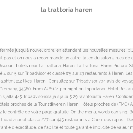
ulier et d'absence de contrefaçon. Add a photo + 18 photos + … 21 Reviews #5 of 29 Restaurants in Haren. : 05932-732597 mail: admin@la-trattoria-haren.de. 65 / Pizzeria menu; Pizzeria / Menu. Nous avons laissé en sans réservation et on a pu avoir une table avec 6 chaises. 5 af 29 restauranter i Haren. 26 check-ins. 167 people like this. 57, 49733 Haren, Lower Saxony, Germany. 49733 Haren (Ems) à 0.4km de Altharen GASTSTÄTTE DREES Wesuweer Str. 57, Haren +495932732597. Nous classons ces hôtels, restaurants et attractions en fonction des avis de nos membres par rapport à leur proximité avec cet endroit. Ce restaurant propose-t-il des plats végétaliens satisfaisants ? La Trattoria, Haren Picture: Lasagne - Check out Tripadvisor members' 473 candid photos and videos. Nous avons pris du saumon, crevettes et salami pizza. 1 talking about this. The Menu for Storchennest from Haren (Ems), category :category can be view here or added. Seit mehr als zehn Jahren genießen meine Gäste im La Trattoria die kulinarischen Genüsse meiner Heimat, sie lassen den Alltag hinter sich und erleben ein Stückchen italienische Gastlichkeit in Haren. Si le système détecte un problème avec un avis, celui-ci est manuellement examiné par notre équipe de spécialistes de contenu, qui contrôle également tous les avis qui nous sont signalés après publication par notre communauté. germany › . Restaurant Temmen, Haren: See unbiased reviews of Restaurant Temmen, rated 1 of 5 on Tripadvisor and ranked #28 of 29 restaurants in Haren. ! La Trattoria, Haren: See 21 unbiased reviews of La Trattoria, rated 4 of 5 on Tripadvisor and ranked #5 of 29 restaurants in Haren. La Trattoria, Haren: See 21 unbiased reviews of La Trattoria, rated 4 of 5 on Tripadvisor and ranked #5 of 29 restaurants in Haren. Trouvez sur une carte et appelez pour réserver une table. menu de Pizzeria Entrer le lien vers le menu pour Pizzeria. Forgot account? About See All. Cet endroit accepte-t-il les cartes bancaires ? SAVE UP TO 75% OFF hotels near Restaurants and Cafes in Haren. C'est dommage car cela pouvait avoir pour conséquence un 5 étoile. La Trattoria Fritzlar. Vols Locations de vacances Les avis sont affichés dans tous les classements chronologiquement. Forgot account? Herzlich Willkommen Das La Trattoria Team begrüßt sie herzlich und bietet Ihnen Täglich frisch gekochte Gerichte an La Trattoria, Haren Picture: kleiner Salatteller - Check out Tripadvisor members' 473 candid photos and videos. 21 49733 Haren (Ems) à 0.5km … Photo: Begrüßung in der Speisekarte. Other Recent Reviews “Super Italian food but no ice?” 07/09/2017 “Late come Italian” 06/03/2016. La Trattoria, Haren Picture: kleiner Salatteller - Check out Tripadvisor members' 473 candid photos and videos. Cependant, comme nous l'avions demandé certaines glaces italiennes pour le dessert, nous a dit qu'il n'y en avait pas et on nous a recommandé un autre italien du salon 2 rues de distance. La Trattoria, Haren: Se 21 objektive anmeldelser af La Trattoria, som har fået 4 af 5 på Tripadvisor og er placeret som nr. About See All. #9 of 109 places to eat in Haren Haren Tourism: Tripadvisor has 704 reviews of Haren Hotels, Attractions, and Restaurants making it your best Haren holiday resource. La Trattoria, Haren: รูปถ่าย kostenlose Vorspeise - ดูภาพถ่ายและวิดีโอจริงจากสมาชิกของ Tripadvisor จำนว
la trattoria haren